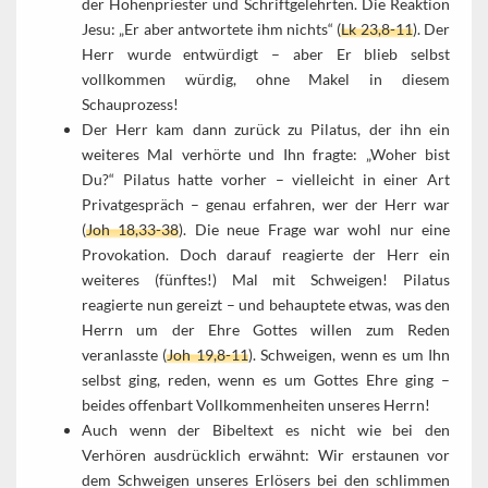
der Hohenpriester und Schriftgelehrten. Die Reaktion
Jesu: „Er aber antwortete ihm nichts“ (
Lk 23,8-11
). Der
Herr wurde entwürdigt – aber Er blieb selbst
vollkommen würdig, ohne Makel in diesem
Schauprozess!
Der Herr kam dann zurück zu Pilatus, der ihn ein
weiteres Mal verhörte und Ihn fragte: „Woher bist
Du?“ Pilatus hatte vorher – vielleicht in einer Art
Privatgespräch – genau erfahren, wer der Herr war
(
Joh 18,33-38
). Die neue Frage war wohl nur eine
Provokation. Doch darauf reagierte der Herr ein
weiteres (fünftes!) Mal mit Schweigen! Pilatus
reagierte nun gereizt – und behauptete etwas, was den
Herrn um der Ehre Gottes willen zum Reden
veranlasste (
Joh 19,8-11
). Schweigen, wenn es um Ihn
selbst ging, reden, wenn es um Gottes Ehre ging –
beides offenbart Vollkommenheiten unseres Herrn!
Auch wenn der Bibeltext es nicht wie bei den
Verhören ausdrücklich erwähnt: Wir erstaunen vor
dem Schweigen unseres Erlösers bei den schlimmen