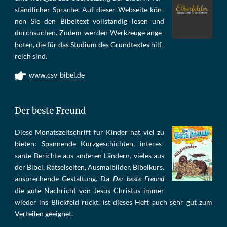
ständ­li­cher Spra­che. Auf die­ser Web­sei­te kön­
nen Sie den Bi­bel­text voll­stän­dig le­sen und
durch­su­chen. Zu­dem wer­den Werk­zeu­ge an­ge­
bo­ten, die für das Stu­di­um des Grund­tex­tes hilf­
reich sind.
www.csv-bibel.de
Der beste Freund
Die­se Mo­nats­zeit­schrift für Kin­der hat viel zu
bie­ten: Span­nen­de Kurz­ge­schich­ten, in­te­res­
san­te Be­rich­te aus an­de­ren Län­dern, vie­les aus
der Bi­bel, Rät­sel­sei­ten, Aus­mal­bil­der, Bi­bel­kurs,
an­sprech­ende Ge­stal­tung. Da
Der beste Freund
die gu­te Nach­richt von Je­sus Chris­tus im­mer
wie­der ins Blick­feld rückt, ist die­ses Heft auch sehr gut zum
Ver­tei­len ge­eig­net.