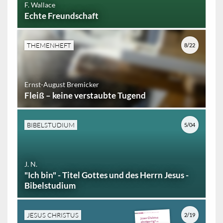
F. Wallace
Echte Freundschaft
THEMENHEFT
8/22
Ernst-August Bremicker
Fleiß – keine verstaubte Tugend
BIBELSTUDIUM
5/04
J. N.
"Ich bin" - Titel Gottes und des Herrn Jesus -
Bibelstudium
JESUS CHRISTUS
2/19