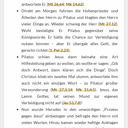
antwortete Er (
Mt 26,64
;
Mk 14,62
).
Direkt am Morgen führten die Hohenpriester und
Ältesten den Herrn zu Pilatus und klagten den Herrn
vieler Dinge an. Wieder schwieg der Herr (
Mt 27,12
).
Wohl bestätigte Er Pilatus gegenüber seine
Königswürde. Er hätte die Chance zur Verteidigung
nutzen können – aber Er übergab alles Gott, der
gerecht richtet (
1. Pet 2,23
).
Pilatus schien Jesus dann beinahe eine Art
Hilfestellung geben zu wollen, als wollte er sagen: „Gib
doch Antwort, dann klären sich die Dinge“. Doch
Christus blieb ein zweites Mal stumm, antwortete ihm
auch nicht ein einziges Wort – zu Pilatus‘ großer
Verwunderung (
Mt 27,3.14
;
Mk 15,4.5
). Jesus, das
Lamm Gottes, tat seinen Mund zur eigenen
Verteidigung nicht auf (
Jes 53,7.8
)!
Nun wurde Herodes in den unwürdigen „Prozess
gegen Jesus“ einbezogen und befragte den Herrn mit
vielen Worten. Hinzu kamen wieder heftige Anklagen