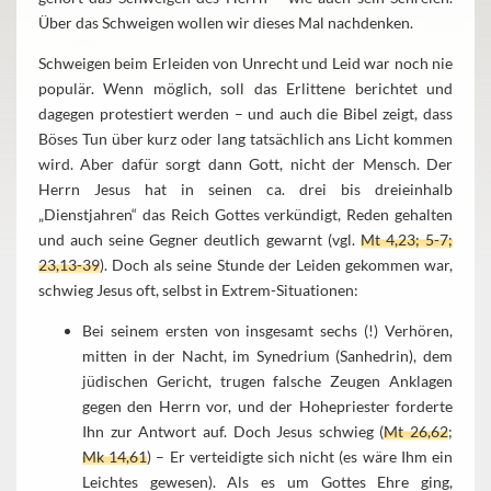
Über das Schweigen wollen wir dieses Mal nachdenken.
Schweigen beim Erleiden von Unrecht und Leid war noch nie
populär. Wenn möglich, soll das Erlittene berichtet und
dagegen protestiert werden – und auch die Bibel zeigt, dass
Böses Tun über kurz oder lang tatsächlich ans Licht kommen
wird. Aber dafür sorgt dann Gott, nicht der Mensch. Der
Herrn Jesus hat in seinen ca. drei bis dreieinhalb
„Dienstjahren“ das Reich Gottes verkündigt, Reden gehalten
und auch seine Gegner deutlich gewarnt (vgl.
Mt 4,23; 5-7;
23,13-39
). Doch als seine Stunde der Leiden gekommen war,
schwieg Jesus oft, selbst in Extrem-Situationen:
Bei seinem ersten von insgesamt sechs (!) Verhören,
mitten in der Nacht, im Synedrium (Sanhedrin), dem
jüdischen Gericht, trugen falsche Zeugen Anklagen
gegen den Herrn vor, und der Hohepriester forderte
Ihn zur Antwort auf. Doch Jesus schwieg (
Mt 26,62
;
Mk 14,61
) – Er verteidigte sich nicht (es wäre Ihm ein
Leichtes gewesen). Als es um Gottes Ehre ging,