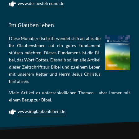
www.derbestefreund.de
Im Glauben leben
Die­se Mo­nats­zeit­schrift wen­det sich an alle, die
ihr Glau­bens­le­ben auf ein gu­tes Fun­da­ment
stüt­zen möch­ten. Die­ses Fun­da­ment ist die Bi­
bel, das Wort Got­tes. Des­halb sol­len al­le Ar­ti­kel
die­ser Zeit­schrift zur Bi­bel und zu ei­nem Le­ben
mit un­se­rem Ret­ter und Herrn Je­sus Chris­tus
hin­füh­ren.
Viele Artikel zu unterschiedlichen Themen - aber immer mit
einem Bezug zur Bibel.
www.imglaubenleben.de