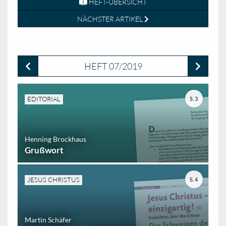
HEFT-ÜBERSICHT
NÄCHSTER ARTIKEL
HEFT 07/2019
EDITORIAL
S. 3
Henning Brockhaus
Grußwort
JESUS CHRISTUS
S. 4
Martin Schäfer