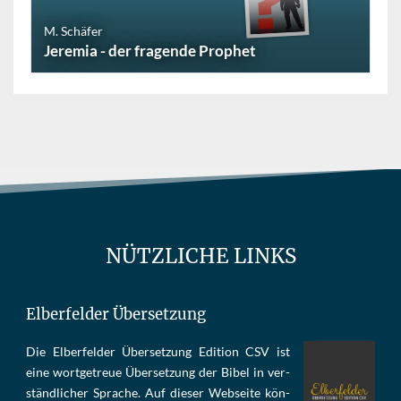
M. Schäfer
Jeremia - der fragende Prophet
NÜTZLICHE LINKS
Elberfelder Übersetzung
Die Elber­fel­der Über­set­zung Edi­tion CSV ist
eine wort­ge­treue Über­set­zung der Bi­bel in ver­
ständ­li­cher Spra­che. Auf die­ser Web­sei­te kön­