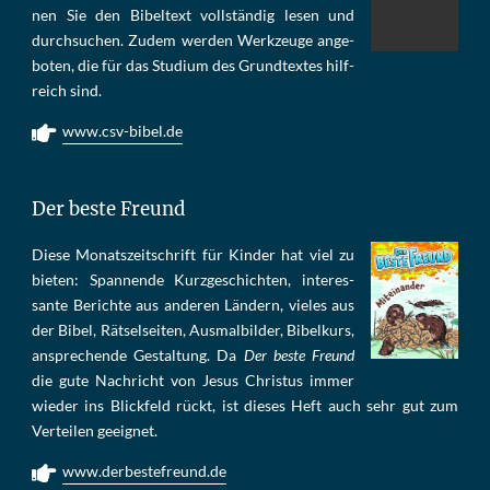
nen Sie den Bi­bel­text voll­stän­dig le­sen und
durch­su­chen. Zu­dem wer­den Werk­zeu­ge an­ge­
bo­ten, die für das Stu­di­um des Grund­tex­tes hilf­
reich sind.
www.csv-bibel.de
Der beste Freund
Die­se Mo­nats­zeit­schrift für Kin­der hat viel zu
bie­ten: Span­nen­de Kurz­ge­schich­ten, in­te­res­
san­te Be­rich­te aus an­de­ren Län­dern, vie­les aus
der Bi­bel, Rät­sel­sei­ten, Aus­mal­bil­der, Bi­bel­kurs,
an­sprech­ende Ge­stal­tung. Da
Der beste Freund
die gu­te Nach­richt von Je­sus Chris­tus im­mer
wie­der ins Blick­feld rückt, ist die­ses Heft auch sehr gut zum
Ver­tei­len ge­eig­net.
www.derbestefreund.de