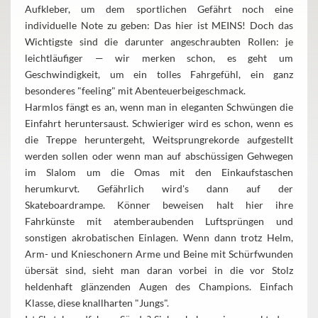
Aufkleber, um dem sportlichen Gefährt noch eine
individuelle Note zu geben: Das hier ist MEINS! Doch das
Wichtigste sind die darunter angeschraubten Rollen: je
leichtläufiger — wir merken schon, es geht um
Geschwindigkeit, um ein tolles Fahrgefühl, ein ganz
besonderes "feeling" mit Abenteuerbeigeschmack.
Harmlos fängt es an, wenn man in eleganten Schwüngen die
Einfahrt heruntersaust. Schwieriger wird es schon, wenn es
die Treppe heruntergeht, Weitsprungrekorde aufgestellt
werden sollen oder wenn man auf abschüssigen Gehwegen
im Slalom um die Omas mit den Einkaufstaschen
herumkurvt. Gefährlich wird's dann auf der
Skateboardrampe. Könner beweisen halt hier ihre
Fahrkünste mit atemberaubenden Luftsprüngen und
sonstigen akrobatischen Einlagen. Wenn dann trotz Helm,
Arm- und Knieschonern Arme und Beine mit Schürfwunden
übersät sind, sieht man daran vorbei in die vor Stolz
heldenhaft glänzenden Augen des Champions. Einfach
Klasse, diese knallharten "Jungs".