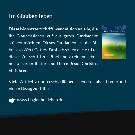
Im Glauben leben
Die­se Mo­nats­zeit­schrift wen­det sich an alle, die
ihr Glau­bens­le­ben auf ein gu­tes Fun­da­ment
stüt­zen möch­ten. Die­ses Fun­da­ment ist die Bi­
bel, das Wort Got­tes. Des­halb sol­len al­le Ar­ti­kel
die­ser Zeit­schrift zur Bi­bel und zu ei­nem Le­ben
mit un­se­rem Ret­ter und Herrn Je­sus Chris­tus
hin­füh­ren.
Viele Artikel zu unterschiedlichen Themen - aber immer mit
einem Bezug zur Bibel.
www.imglaubenleben.de