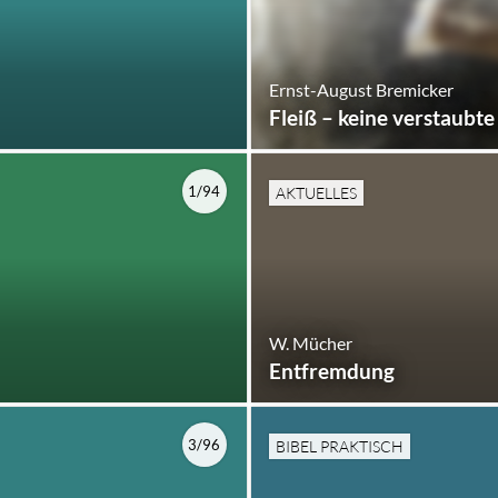
Ernst-August Bremicker
Fleiß – keine verstaubt
1/94
AKTUELLES
W. Mücher
Entfremdung
3/96
BIBEL PRAKTISCH