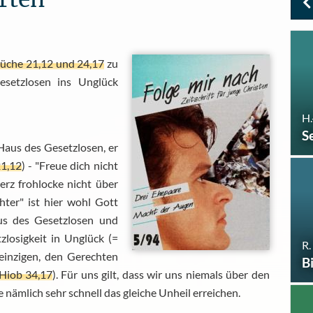
üche 21,12 und 24,17
zu
setzlosen ins Unglück
H.
S
Haus des Gesetzlosen, er
21,12
) - "Freue dich nicht
erz frohlocke nicht über
chter" ist hier wohl Gott
us des Gesetzlosen und
zlosigkeit in Unglück (=
R.
 einzigen, den Gerechten
B
Hiob 34,17
). Für uns gilt, dass wir uns niemals über den
e nämlich sehr schnell das gleiche Unheil erreichen.