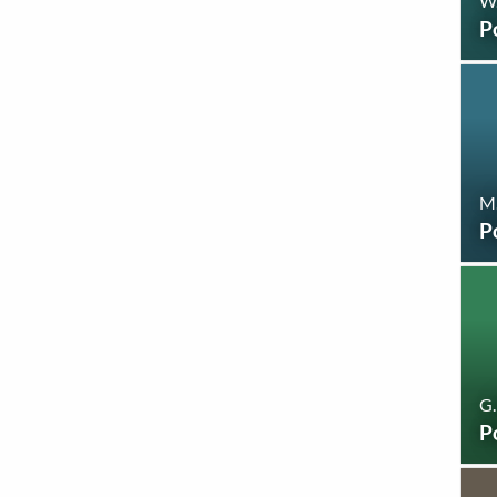
W.
P
M
P
G.
P