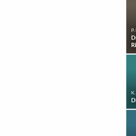
P.
D
R
K.
D