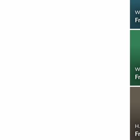
W
F
W
F
H.
F