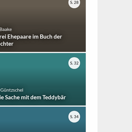
S. 28
 Baake
rei Ehepaare im Buch der
ichter
S. 32
 Güntzschel
ie Sache mit dem Teddybär
S. 34