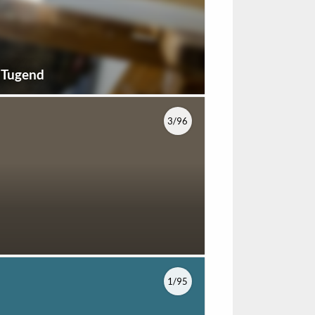
e Tugend
3/96
1/95