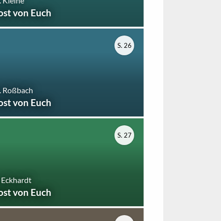
 Kleine
ost von Euch
S. 26
. Roßbach
ost von Euch
S. 27
 Eckhardt
ost von Euch