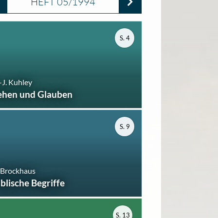
HEFT 05/1994
S. 4
-J. Kuhley
ehen und Glauben
S. 9
 Brockhaus
iblische Begriffe
S. 13