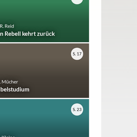
R. Reid
in Rebell kehrt zurück
S. 17
. Mücher
ibelstudium
S. 23