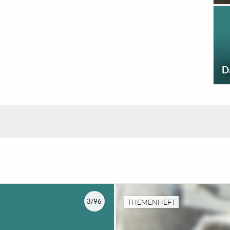
D
3/96
THEMENHEFT