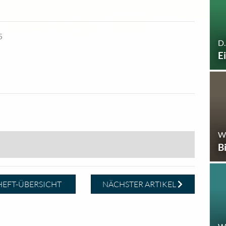
5
D.
E
W
B
EFT-ÜBERSICHT
NÄCHSTER ARTIKEL