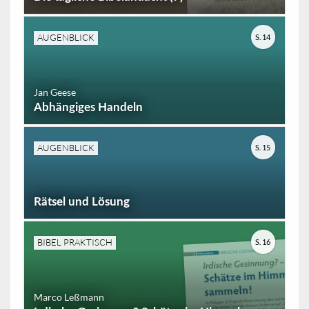
AUGENBLICK
S. 14
Jan Geese
Abhängiges Handeln
AUGENBLICK
S. 15
Rätsel und Lösung
BIBEL PRAKTISCH
S. 16
Marco Leßmann