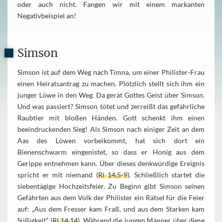
oder auch nicht. Fangen wir mit einem markanten
Negativbeispiel an!
Simson
Simson ist auf dem Weg nach Timna, um einer Philister-Frau
einen Heiratsantrag zu machen. Plötzlich stellt sich ihm ein
junger Löwe in den Weg. Da gerät Gottes Geist über Simson.
Und was passiert? Simson tötet und zerreißt das gefährliche
Raubtier mit bloßen Händen. Gott schenkt ihm einen
beeindruckenden Sieg! Als Simson nach einiger Zeit an dem
Aas des Löwen vorbeikommt, hat sich dort ein
Bienenschwarm eingenistet, so dass er Honig aus dem
Gerippe entnehmen kann. Über dieses denkwürdige Ereignis
spricht er mit niemand (
Ri 14,5-9
). Schließlich startet die
siebentägige Hochzeitsfeier. Zu Beginn gibt Simson seinen
Gefährten aus dem Volk der Philister ein Rätsel für die Feier
auf: „Aus dem Fresser kam Fraß, und aus dem Starken kam
Süßigkeit“ (
Ri 14,14
). Während die jungen Männer über diese