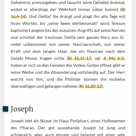
Geheimnis preiszugeben, und täuscht seine Geliebte dreimal,
wobei er allerdings der Wahrheit immer näher kommt (
Ri
16,4-14
). Und Delila? Sie drängt und plagt ihn alle Tage mit
ihren Worten, bis „seine Seele sterbensmatt“ wird. Simson
kapituliert angesichts des massiven Angriffs auf seine Nerven
und schüttet der treulosen Delila sein ganzes Herz aus. Er
redet unbesonnen von seiner Nasiräerschaft, von seiner
Kraft und dem langen Haar, das ein Nasiräer nach dem
Gesetz Moses tragen sollte (
Ri 16,15-17
; vgl.
4. Mo 6,5
).
Indem er sich so den Feinden des Volkes Gottes öffnet, gibt er
seine Weihe und die Absonderung vollständig auf. Der Herr
weicht von ihm, und die Philister können ihn mühelos
überwältigen und gefangen nehmen (
Ri 16,20-22
).
Joseph
Joseph lebt als Sklave im Haus Potiphars, eines Hofbeamten
des Pharao. Der gut aussehende Joseph ist jung und
erfolgreich, aber auch einsam und belastet mit einer sehr