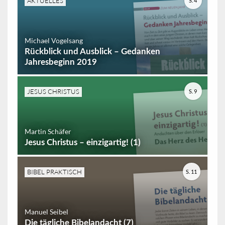
AKTUELLES
S. 4
Michael Vogelsang
Rückblick und Ausblick – Gedanken
Jahresbeginn 2019
JESUS CHRISTUS
S. 9
Martin Schäfer
Jesus Christus – einzigartig! (1)
BIBEL PRAKTISCH
S. 11
Manuel Seibel
Die tägliche Bibelandacht (7)