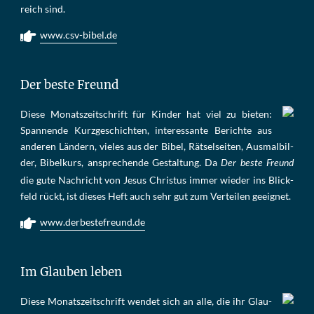
reich sind.
www.csv-bibel.de
Der beste Freund
Die­se Mo­nats­zeit­schrift für Kin­der hat viel zu bie­ten:
Span­nen­de Kurz­ge­schich­ten, in­te­res­san­te Be­rich­te aus
an­de­ren Län­dern, vie­les aus der Bi­bel, Rät­sel­sei­ten, Aus­mal­bil­
der, Bi­bel­kurs, an­sprech­ende Ge­stal­tung. Da
Der beste Freund
die gu­te Nach­richt von Je­sus Chris­tus im­mer wie­der ins Blick­
feld rückt, ist die­ses Heft auch sehr gut zum Ver­tei­len ge­eig­net.
www.derbestefreund.de
Im Glauben leben
Die­se Mo­nats­zeit­schrift wen­det sich an alle, die ihr Glau­