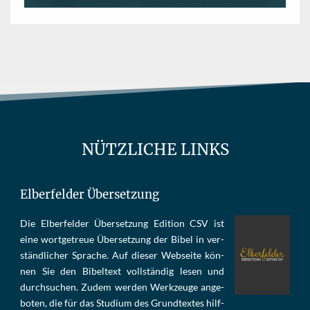
NÜTZLICHE LINKS
Elberfelder Übersetzung
Die Elber­fel­der Über­set­zung Edi­tion CSV ist
eine wort­ge­treue Über­set­zung der Bi­bel in ver­
ständ­li­cher Spra­che. Auf die­ser Web­sei­te kön­
nen Sie den Bi­bel­text voll­stän­dig le­sen und
durch­su­chen. Zu­dem wer­den Werk­zeu­ge an­ge­
bo­ten, die für das Stu­di­um des Grund­tex­tes hilf­