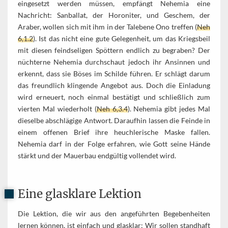
eingesetzt werden müssen, empfängt Nehemia eine
Nachricht: Sanballat, der Horoniter, und Geschem, der
Araber, wollen sich mit ihm in der Talebene Ono treffen (
Neh
6,1.2
). Ist das nicht eine gute Gelegenheit, um das Kriegsbeil
mit diesen feindseligen Spöttern endlich zu begraben? Der
nüchterne Nehemia durchschaut jedoch ihr Ansinnen und
erkennt, dass sie Böses im Schilde führen. Er schlägt darum
das freundlich klingende Angebot aus. Doch die Einladung
wird erneuert, noch einmal bestätigt und schließlich zum
vierten Mal wiederholt (
Neh 6,3.4
). Nehemia gibt jedes Mal
dieselbe abschlägige Antwort. Daraufhin lassen die Feinde in
einem offenen Brief ihre heuchlerische Maske fallen.
Nehemia darf in der Folge erfahren, wie Gott seine Hände
stärkt und der Mauerbau endgültig vollendet wird.
Eine glasklare Lektion
Die Lektion, die wir aus den angeführten Begebenheiten
lernen können, ist einfach und glasklar: Wir sollen standhaft