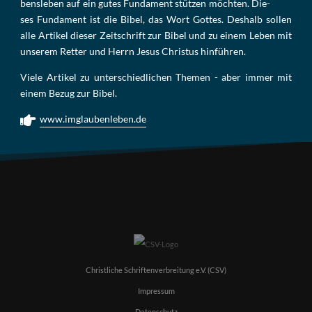
bens­le­ben auf ein gu­tes Fun­da­ment stüt­zen möch­ten. Die­
ses Fun­da­ment ist die Bi­bel, das Wort Got­tes. Des­halb sol­len
al­le Ar­ti­kel die­ser Zeit­schrift zur Bi­bel und zu ei­nem Le­ben mit
un­se­rem Ret­ter und Herrn Je­sus Chris­tus hin­füh­ren.
Viele Artikel zu unterschiedlichen Themen - aber immer mit
einem Bezug zur Bibel.
www.imglaubenleben.de
Christliche Schriftenverbreitung e.V. (CSV)
Impressum
Datenschutz