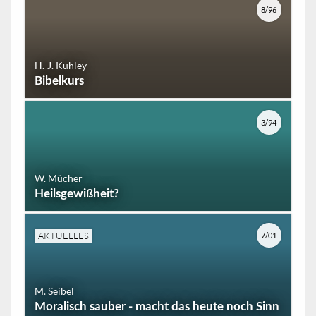
8/96
H.-J. Kuhley
Bibelkurs
3/94
W. Mücher
Heilsgewißheit?
AKTUELLES
7/01
M. Seibel
Moralisch sauber - macht das heute noch Sinn