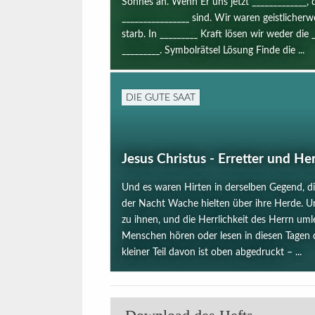
Sohnes an. Wenn Er uns jetzt _____________,
________________ sind. Wir waren geistlicherwei
starb. In _________ Kraft lösen wir weder die
_________. Symbolrätsel Lösung Finde die ...
DIE GUTE SAAT
Jesus Christus - Erretter und He
Und es waren Hirten in derselben Gegend, di
der Nacht Wache hielten über ihre Herde. Un
zu ihnen, und die Herrlichkeit des Herrn uml
Menschen hören oder lesen in diesen Tagen d
kleiner Teil davon ist oben abgedruckt – ...