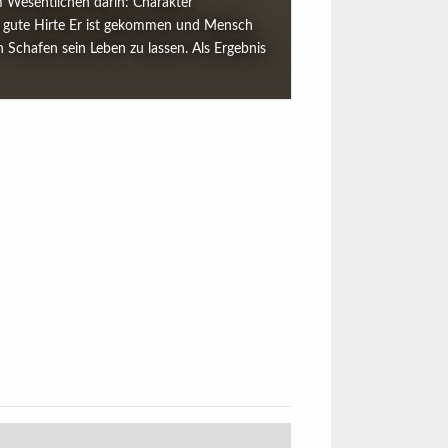
m Wesentlichen darin: Charakter
r gute Hirte Er ist gekommen und Mensch
 Schafen sein Leben zu lassen. Als Ergebnis