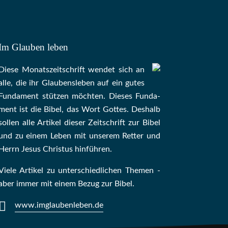
Im Glauben leben
Die­se Mo­nats­zeit­schrift wen­det sich an
alle, die ihr Glau­bens­le­ben auf ein gu­tes
Fun­da­ment stüt­zen möch­ten. Die­ses Fun­da­
ment ist die Bi­bel, das Wort Got­tes. Des­halb
sol­len al­le Ar­ti­kel die­ser Zeit­schrift zur Bi­bel
und zu ei­nem Le­ben mit un­se­rem Ret­ter und
Herrn Je­sus Chris­tus hin­füh­ren.
Viele Artikel zu unterschiedlichen Themen -
aber immer mit einem Bezug zur Bibel.
www.imglaubenleben.de