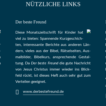
NÜTZLICHE LINKS
Der beste Freund
Die­se Mo­nats­zeit­schrift für Kin­der hat
viel zu bie­ten: Span­nen­de Kurz­ge­schich­
r
ten, in­te­res­san­te Be­rich­te aus an­de­ren Län­
­
dern, vie­les aus der Bi­bel, Rät­sel­sei­ten, Aus­
n
mal­bil­der, Bi­bel­kurs, an­sprech­ende Ge­stal­
m
tung. Da
Der beste Freund
die gu­te Nach­richt
von Je­sus Chris­tus im­mer wie­der ins Blick­
feld rückt, ist die­ses Heft auch sehr gut zum
Ver­tei­len ge­eig­net.
www.derbestefreund.de