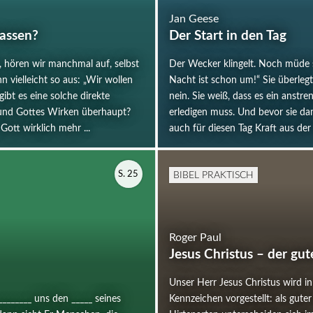
Jan Geese
assen?
Der Start in den Tag
 hören wir manchmal auf, selbst
Der Wecker klingelt. Noch müde s
vielleicht so aus: „Wir wollen
Nacht ist schon um!“ Sie überlegt
ibt es eine solche direkte
nein. Sie weiß, dass es ein anstre
und Gottes Wirken überhaupt?
erledigen muss. Und bevor sie da
Gott wirklich mehr ...
auch für diesen Tag Kraft aus der
BIBEL PRAKTISCH
S. 25
Roger Paul
Jesus Christus – der gut
Unser Herr Jesus Christus wird in 
________ uns den _____ seines
Kennzeichen vorgestellt: als guter