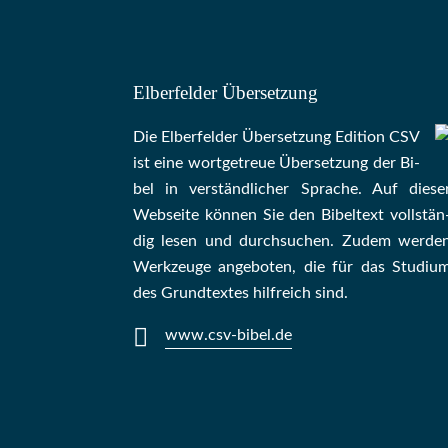
Elberfelder Übersetzung
Die Elber­fel­der Über­set­zung Edi­tion CSV
ist eine wort­ge­treue Über­set­zung der Bi­
bel in ver­ständ­li­cher Spra­che. Auf die­se
Web­sei­te kön­nen Sie den Bi­bel­text voll­stän
dig le­sen und durch­su­chen. Zu­dem wer­de
Werk­zeu­ge an­ge­bo­ten, die für das Stu­di­u
des Grund­tex­tes hilf­reich sind.
www.csv-bibel.de