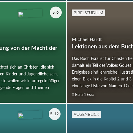
BIBELSTUDIUM
S. 6
Michael Hardt
Lektionen aus dem Buch 
iung von der Macht der
Das Buch Esra ist für Christen heu
damals ein Teil des Volkes Gottes
htet sich an Christen, die sich
Ereignisse sind lehrreiche Illustr
nen Kinder und Jugendliche sein,
einen Blick in die Kapitel 2 und 3
sie wollen wir in unregelmäßiger
eine lange Liste von Namen. Die 
dlegende Fragen und Themen
Esra
Esra
AUGENBLICK
S. 19