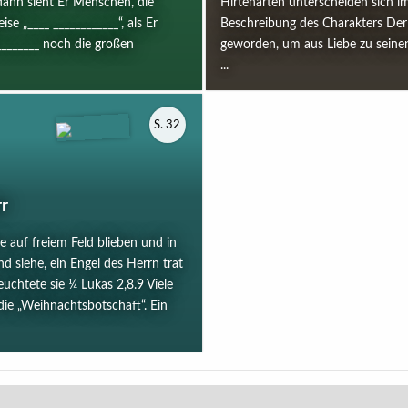
 dann sieht Er Menschen, die
Hirtenarten unterscheiden sich i
se „____ ____________“, als Er
Beschreibung des Charakters De
 ________ noch die großen
geworden, um aus Liebe zu seinen
...
S. 32
rr
e auf freiem Feld blieben und in
d siehe, ein Engel des Herrn trat
euchtete sie ¼ Lukas 2,8.9 Viele
ie „Weihnachtsbotschaft“. Ein