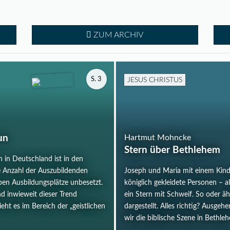
ZUM ARCHIV
JESUS CHRISTUS
S. 3
un
Hartmut Mohncke
Stern über Bethlehem
 in Deutschland ist in den
e Anzahl der Auszubildenden
Joseph und Maria mit einem Kind, 
ben Ausbildungsplätze unbesetzt.
königlich gekleidete Personen – 
d inwieweit dieser Trend
ein Stern mit Schweif. So oder äh
eht es im Bereich der „geistlichen
dargestellt. Alles richtig? Ausge
wir die biblische Szene in Bethle