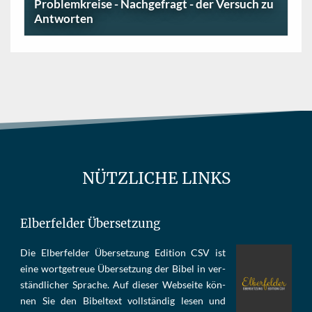
Problemkreise - Nachgefragt - der Versuch zu
Antworten
NÜTZLICHE LINKS
Elberfelder Übersetzung
Die Elber­fel­der Über­set­zung Edi­tion CSV ist
eine wort­ge­treue Über­set­zung der Bi­bel in ver­
ständ­li­cher Spra­che. Auf die­ser Web­sei­te kön­
nen Sie den Bi­bel­text voll­stän­dig le­sen und