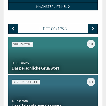
NÄCHSTER ARTIKEL
HEFT 01/1998
GRUSSWORT
S. 3
H.-J. Kuhley
Das persönliche Grußwort
BIBEL PRAKTISCH
S. 4
T. Enseroth
Das Gleichnis vom Säemann