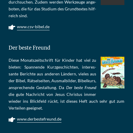
durch­su­chen. Zu­dem wer­den Werk­zeu­ge an­ge­
bo­ten, die für das Stu­di­um des Grund­tex­tes hilf­
reich sind.
www.csv-bibel.de
Der beste Freund
Die­se Mo­nats­zeit­schrift für Kin­der hat viel zu
bie­ten: Span­nen­de Kurz­ge­schich­ten, in­te­res­
san­te Be­rich­te aus an­de­ren Län­dern, vie­les aus
der Bi­bel, Rät­sel­sei­ten, Aus­mal­bil­der, Bi­bel­kurs,
an­sprech­ende Ge­stal­tung. Da
Der beste Freund
die gu­te Nach­richt von Je­sus Chris­tus im­mer
wie­der ins Blick­feld rückt, ist die­ses Heft auch sehr gut zum
Ver­tei­len ge­eig­net.
www.derbestefreund.de