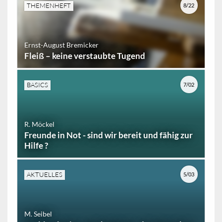
THEMENHEFT
8/22
Ernst-August Bremicker
Fleiß – keine verstaubte Tugend
BASICS
7/02
R. Möckel
Freunde in Not - sind wir bereit und fähig zur
Hilfe ?
AKTUELLES
5/03
M. Seibel