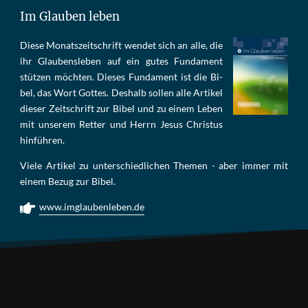
Im Glauben leben
Die­se Mo­nats­zeit­schrift wen­det sich an alle, die
ihr Glau­bens­le­ben auf ein gu­tes Fun­da­ment
stüt­zen möch­ten. Die­ses Fun­da­ment ist die Bi­
bel, das Wort Got­tes. Des­halb sol­len al­le Ar­ti­kel
die­ser Zeit­schrift zur Bi­bel und zu ei­nem Le­ben
mit un­se­rem Ret­ter und Herrn Je­sus Chris­tus
hin­füh­ren.
Viele Artikel zu unterschiedlichen Themen - aber immer mit
einem Bezug zur Bibel.
www.imglaubenleben.de