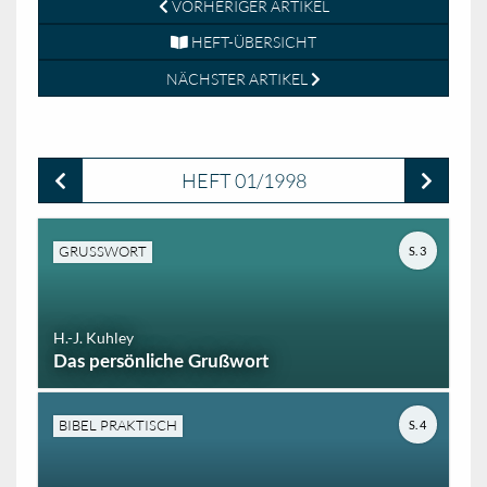
VORHERIGER ARTIKEL
HEFT-ÜBERSICHT
NÄCHSTER ARTIKEL
HEFT 01/1998
GRUSSWORT
S. 3
H.-J. Kuhley
Das persönliche Grußwort
BIBEL PRAKTISCH
S. 4