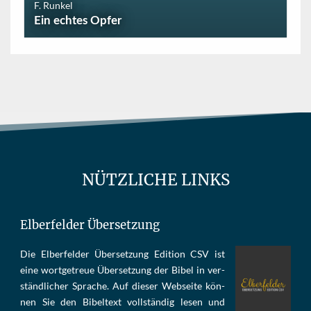
F. Runkel
Ein echtes Opfer
NÜTZLICHE LINKS
Elberfelder Übersetzung
Die Elber­fel­der Über­set­zung Edi­tion CSV ist
eine wort­ge­treue Über­set­zung der Bi­bel in ver­
ständ­li­cher Spra­che. Auf die­ser Web­sei­te kön­
nen Sie den Bi­bel­text voll­stän­dig le­sen und