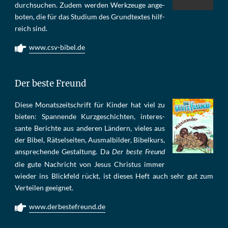
durch­su­chen. Zu­dem wer­den Werk­zeu­ge an­ge­
bo­ten, die für das Stu­di­um des Grund­tex­tes hilf­
reich sind.
www.csv-bibel.de
Der beste Freund
Die­se Mo­nats­zeit­schrift für Kin­der hat viel zu
bie­ten: Span­nen­de Kurz­ge­schich­ten, in­te­res­
san­te Be­rich­te aus an­de­ren Län­dern, vie­les aus
der Bi­bel, Rät­sel­sei­ten, Aus­mal­bil­der, Bi­bel­kurs,
an­sprech­ende Ge­stal­tung. Da
Der beste Freund
die gu­te Nach­richt von Je­sus Chris­tus im­mer
wie­der ins Blick­feld rückt, ist die­ses Heft auch sehr gut zum
Ver­tei­len ge­eig­net.
www.derbestefreund.de