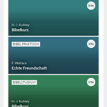
8/96
H.-J. Kuhley
Bibelkurs
BIBEL PRAKTISCH
3/96
F. Wallace
Echte Freundschaft
BIBELSTUDIUM
5/96
H.-J. Kuhley
Bibelkurs