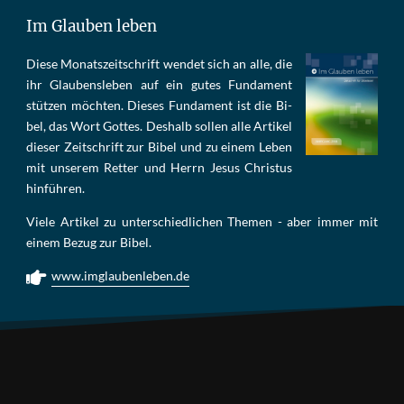
Im Glauben leben
Die­se Mo­nats­zeit­schrift wen­det sich an alle, die
ihr Glau­bens­le­ben auf ein gu­tes Fun­da­ment
stüt­zen möch­ten. Die­ses Fun­da­ment ist die Bi­
bel, das Wort Got­tes. Des­halb sol­len al­le Ar­ti­kel
die­ser Zeit­schrift zur Bi­bel und zu ei­nem Le­ben
mit un­se­rem Ret­ter und Herrn Je­sus Chris­tus
hin­füh­ren.
Viele Artikel zu unterschiedlichen Themen - aber immer mit
einem Bezug zur Bibel.
www.imglaubenleben.de