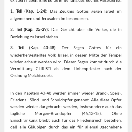
existiert haben. Eine kurze Einteilung des Buches Hesekiel ist:
Das Zeugnis Gottes gegen Israel im
1. Teil (Kap. 1-24):
allgemeinen und Jerusalem im besonderen.
Das Gericht über die Völker, die in
2. Teil (Kap. 25-39):
Beziehung zu Israel stehen.
Der Segen Gottes für ein
3. Teil (Kap. 40-48):
wiederhergestelltes Volk Israel, in dessen Mitte der Tempel
wieder erbaut werden wird. Dieser Segen kommt durch die
Vermittlung CHRISTI als dem Hohenpriester nach der
Ordnung Melchisedeks.
In den Kapiteln 40-48 werden immer wieder Brand-, Speis-,
Friedens-, Sünd- und Schuldopfer genannt. Alle diese Opfer
werden wieder dargebracht werden, insbesondere auch das
tägliche Morgen-Brandopfer (46,13-15). Ohne
Einschränkung bleibt auch für das Friedensreich bestehen,
daß alle Gläubigen durch das ein für allemal geschehene