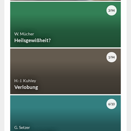
3/94
W. Mücher
Heilsgewißheit?
1/94
H.-J. Kuhley
Verlobung
6/10
G. Setzer