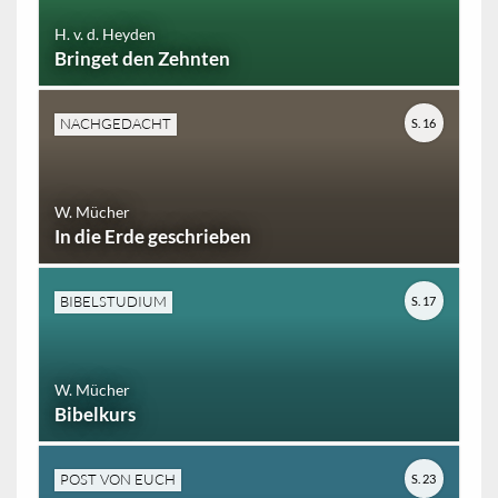
H. v. d. Heyden
Bringet den Zehnten
NACHGEDACHT
S. 16
W. Mücher
In die Erde geschrieben
BIBELSTUDIUM
S. 17
W. Mücher
Bibelkurs
POST VON EUCH
S. 23