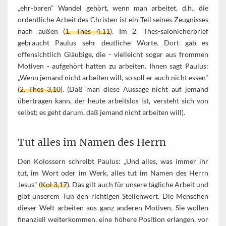
„ehr-baren" Wandel gehört, wenn man arbeitet, d.h., die
ordentliche Arbeit des Christen ist ein Teil seines Zeugnisses
nach außen (
1. Thes 4,11
). Im 2. Thes-salonicherbrief
gebraucht Paulus sehr deutliche Worte. Dort gab es
offensichtlich Gläubige, die - vielleicht sogar aus frommen
Motiven - aufgehört hatten zu arbeiten. Ihnen sagt Paulus:
„Wenn jemand nicht arbeiten will, so soll er auch nicht essen"
(
2. Thes 3,10
). (Daß man diese Aussage nicht auf jemand
übertragen kann, der heute arbeitslos ist, versteht sich von
selbst; es geht darum, daß jemand nicht arbeiten will).
Tut alles im Namen des Herrn
Den Kolossern schreibt Paulus: „Und alles, was immer ihr
tut, im Wort oder im Werk, alles tut im Namen des Herrn
Jesus" (
Kol 3,17
). Das gilt auch für unsere tägliche Arbeit und
gibt unserem Tun den richtigen Stellenwert. Die Menschen
dieser Welt arbeiten aus ganz anderen Motiven. Sie wollen
finanziell weiterkommen, eine höhere Position erlangen, vor