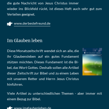
die gu­te Nach­richt von Je­sus Chris­tus im­mer
wie­der ins Blick­feld rückt, ist die­ses Heft auch sehr gut zum
Ver­tei­len ge­eig­net.
www.derbestefreund.de
Im Glauben leben
Die­se Mo­nats­zeit­schrift wen­det sich an alle, die
ihr Glau­bens­le­ben auf ein gu­tes Fun­da­ment
stüt­zen möch­ten. Die­ses Fun­da­ment ist die Bi­
bel, das Wort Got­tes. Des­halb sol­len al­le Ar­ti­kel
die­ser Zeit­schrift zur Bi­bel und zu ei­nem Le­ben
mit un­se­rem Ret­ter und Herrn Je­sus Chris­tus
hin­füh­ren.
Viele Artikel zu unterschiedlichen Themen - aber immer mit
einem Bezug zur Bibel.
www.imglaubenleben.de