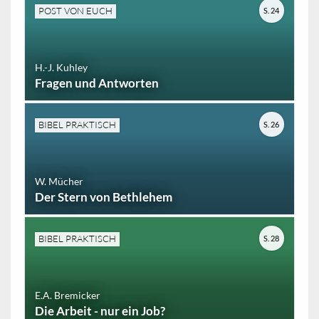
POST VON EUCH
S. 24
H.-J. Kuhley
Fragen und Antworten
BIBEL PRAKTISCH
S. 26
W. Mücher
Der Stern von Bethlehem
BIBEL PRAKTISCH
S. 28
E.A. Bremicker
Die Arbeit - nur ein Job?