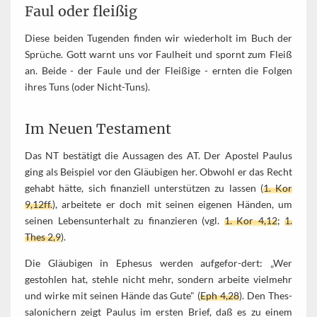
Faul oder fleißig
Diese beiden Tugenden finden wir wiederholt im Buch der
Sprüche. Gott warnt uns vor Faulheit und spornt zum Fleiß
an. Beide - der Faule und der Fleißige - ernten die Folgen
ihres Tuns (oder Nicht-Tuns).
Im Neuen Testament
Das NT bestätigt die Aussagen des AT. Der Apostel Paulus
ging als Beispiel vor den Gläubigen her. Obwohl er das Recht
gehabt hätte, sich finanziell unterstützen zu lassen (
1. Kor
9,12ff.
), arbeitete er doch mit seinen eigenen Händen, um
seinen Lebensunterhalt zu finanzieren (vgl.
1. Kor 4,12
;
1.
Thes 2,9
).
Die Gläubigen in Ephesus werden aufgefor-dert: „Wer
gestohlen hat, stehle nicht mehr, sondern arbeite vielmehr
und wirke mit seinen Hände das Gute" (
Eph 4,28
). Den Thes-
salonichern zeigt Paulus im ersten Brief, daß es zu einem