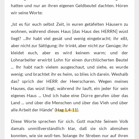
hatten und nur an ihren eigenen Geldbeutel dachten. Hören
wir seine Worte:
„Ist es für euch selbst Zeit, in euren getäfelten Häusern zu
wohnen, während dieses Haus [das Haus des HERRN] wüst
liegt? ...Ihr habt viel gesät und wenig eingebracht; ihr eßt,
aber nicht zur Sättigung; ihr trinkt, aber nicht zur Genüge; ihr
kleidet euch, aber es wird keinem warm; und der
Lohnarbeiter erwirbt Lohn für einen durchlöcherten Beutel
... Ihr habt nach vielem ausgeschaut, und siehe, es wurde
wenig; und brachtet ihr es heim, so blies ich darein. Weshalb
das? sprich der HERR der Heerscharen. Wegen meines
Hauses, das wüst liegt, während ihr lauft, ein jeder für sein
eigenes Haus ... Und ich habe eine Dürre gerufen über das
Land ... und über die Menschen und über das Vieh und über
alle Arbeit der Hände" (
Hag 1,4-11
).
Diese Worte sprechen für sich. Gott machte Seinem Volk
damals unmißverständlich klar, daß sie sich abmühen
konnten, wie sie woll-ten. Solange ihr Streben nur auf ihren