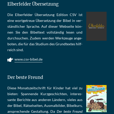
Elberfelder Übersetzung
Die Elber­fel­der Über­set­zung Edi­tion CSV ist
eine wort­ge­treue Über­set­zung der Bi­bel in ver­
ständ­li­cher Spra­che. Auf die­ser Web­sei­te kön­
nen Sie den Bi­bel­text voll­stän­dig le­sen und
durch­su­chen. Zu­dem wer­den Werk­zeu­ge an­ge­
bo­ten, die für das Stu­di­um des Grund­tex­tes hilf­
reich sind.
www.csv-bibel.de
Der beste Freund
Die­se Mo­nats­zeit­schrift für Kin­der hat viel zu
bie­ten: Span­nen­de Kurz­ge­schich­ten, in­te­res­
san­te Be­rich­te aus an­de­ren Län­dern, vie­les aus
der Bi­bel, Rät­sel­sei­ten, Aus­mal­bil­der, Bi­bel­kurs,
an­sprech­ende Ge­stal­tung. Da
Der beste Freund