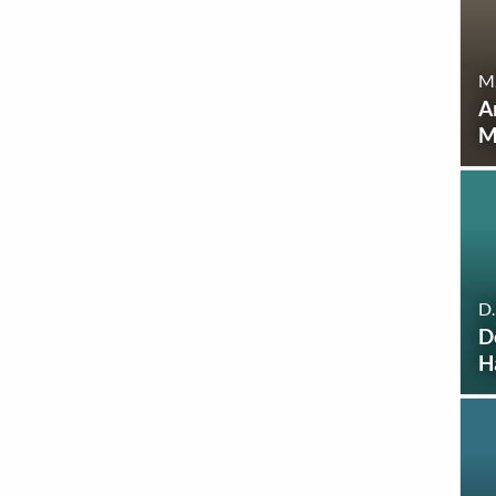
M.
A
M
D.
D
H