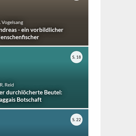
 Vogelsang
ndreas - ein vorbildlicher
enschenfischer
S. 18
R. Reid
er durchlöcherte Beutel:
aggais Botschaft
S. 22