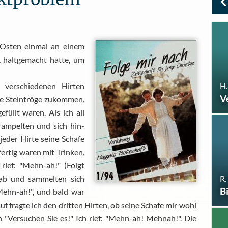
n Osten einmal an einem
, haltgemacht hatte, um
H.
i verschiedenen Hirten
V
ie Steintröge zukommen,
füllt waren. Als ich all
rampelten und sich hin-
jeder Hirte seine Schafe
ertig waren mit Trinken,
rief: "Mehn-ah!" (Folgt
R.
e ab und sammelten sich
B
"Mehn-ah!", und bald war
 fragte ich den dritten Hirten, ob seine Schafe mir wohl
 "Versuchen Sie es!" Ich rief: "Mehn-ah! Mehnah!". Die