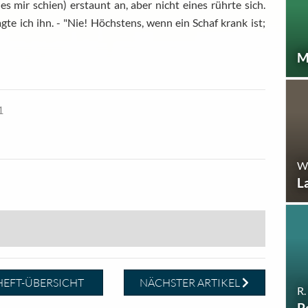
s mir schien) erstaunt an, aber nicht eines rührte sich.
gte ich ihn. - "Nie! Höchstens, wenn ein Schaf krank ist;
M
1
W
L
EFT-ÜBERSICHT
NÄCHSTER ARTIKEL
R.
P