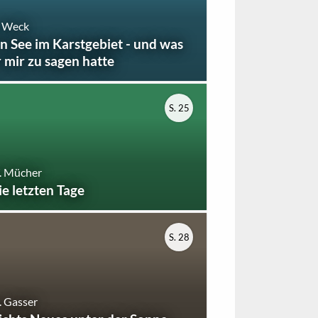
 Weck
in See im Karstgebiet - und was
r mir zu sagen hatte
S. 25
. Mücher
ie letzten Tage
S. 28
 Gasser