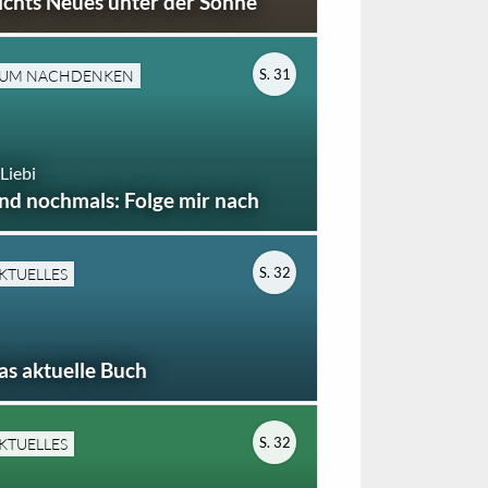
ichts Neues unter der Sonne
S. 31
UM NACHDENKEN
 Liebi
nd nochmals: Folge mir nach
S. 32
KTUELLES
as aktuelle Buch
S. 32
KTUELLES