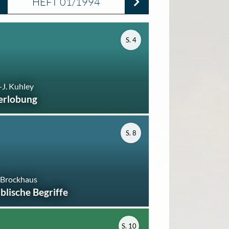
HEFT 01/1994
S. 4
-J. Kuhley
erlobung
S. 8
 Brockhaus
iblische Begriffe
S. 10