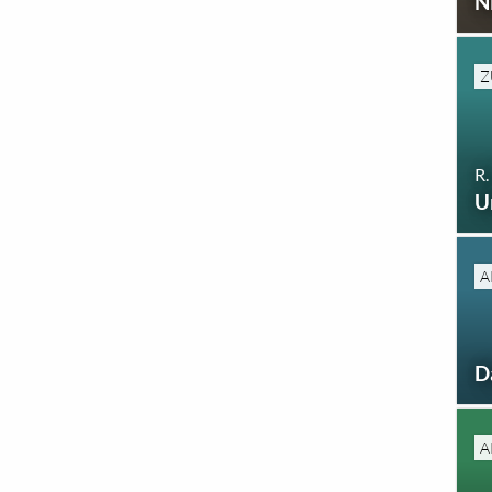
N
Z
R.
U
A
D
A