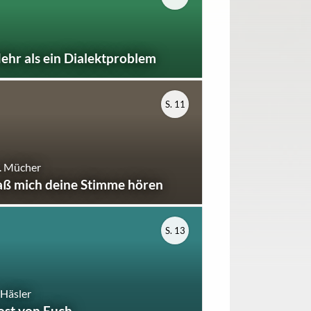
ehr als ein Dialektproblem
S. 11
. Mücher
aß mich deine Stimme hören
S. 13
 Häsler
ost von Euch