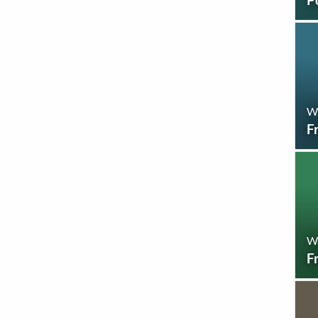
W
F
W
F