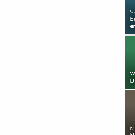
U.
E
e
W
D
M.