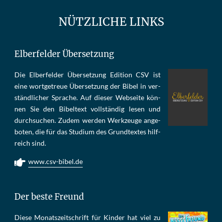
NÜTZLICHE LINKS
Elberfelder Übersetzung
Die Elber­fel­der Über­set­zung Edi­tion CSV ist
eine wort­ge­treue Über­set­zung der Bi­bel in ver­
ständ­li­cher Spra­che. Auf die­ser Web­sei­te kön­
nen Sie den Bi­bel­text voll­stän­dig le­sen und
durch­su­chen. Zu­dem wer­den Werk­zeu­ge an­ge­
bo­ten, die für das Stu­di­um des Grund­tex­tes hilf­
reich sind.
www.csv-bibel.de
Der beste Freund
Die­se Mo­nats­zeit­schrift für Kin­der hat viel zu