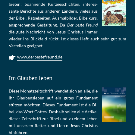
bie­ten: Span­nen­de Kurz­ge­schich­ten, in­te­res­
san­te Be­rich­te aus an­de­ren Län­dern, vie­les aus
der Bi­bel, Rät­sel­sei­ten, Aus­mal­bil­der, Bi­bel­kurs,
an­sprech­ende Ge­stal­tung. Da
Der beste Freund
die gu­te Nach­richt von Je­sus Chris­tus im­mer
wie­der ins Blick­feld rückt, ist die­ses Heft auch sehr gut zum
Ver­tei­len ge­eig­net.
www.derbestefreund.de
Im Glauben leben
Die­se Mo­nats­zeit­schrift wen­det sich an alle, die
ihr Glau­bens­le­ben auf ein gu­tes Fun­da­ment
stüt­zen möch­ten. Die­ses Fun­da­ment ist die Bi­
bel, das Wort Got­tes. Des­halb sol­len al­le Ar­ti­kel
die­ser Zeit­schrift zur Bi­bel und zu ei­nem Le­ben
mit un­se­rem Ret­ter und Herrn Je­sus Chris­tus
hin­füh­ren.