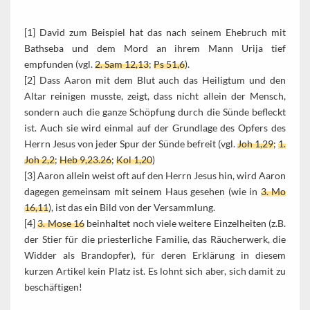
[1] David zum Beispiel hat das nach seinem Ehebruch mit
Bathseba und dem Mord an ihrem Mann Urija tief
empfunden (vgl.
2. Sam 12,13
;
Ps 51,6
).
[2] Dass Aaron mit dem Blut auch das Heiligtum und den
Altar reinigen musste, zeigt, dass nicht allein der Mensch,
sondern auch die ganze Schöpfung durch die Sünde befleckt
ist. Auch sie wird einmal auf der Grundlage des Opfers des
Herrn Jesus von jeder Spur der Sünde befreit (vgl.
Joh 1,29
;
1.
Joh 2,2
;
Heb 9,23.26
;
Kol 1,20
)
[3] Aaron allein weist oft auf den Herrn Jesus hin, wird Aaron
dagegen gemeinsam mit seinem Haus gesehen (wie in
3. Mo
16,11
), ist das ein Bild von der Versammlung.
[4]
3. Mose 16
beinhaltet noch viele weitere Einzelheiten (z.B.
der Stier für die priesterliche Familie, das Räucherwerk, die
Widder als Brandopfer), für deren Erklärung in diesem
kurzen Artikel kein Platz ist. Es lohnt sich aber, sich damit zu
beschäftigen!