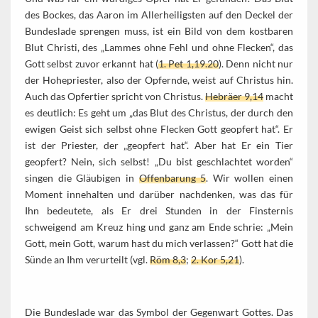
des Bockes, das Aaron im Allerheiligsten auf den Deckel der
Bundeslade sprengen muss, ist ein Bild von dem kostbaren
Blut Christi, des „Lammes ohne Fehl und ohne Flecken“, das
Gott selbst zuvor erkannt hat (
1. Pet 1,19.20
). Denn nicht nur
der Hohepriester, also der Opfernde, weist auf Christus hin.
Auch das Opfertier spricht von Christus.
Hebräer 9,14
macht
es deutlich: Es geht um „das Blut des Christus, der durch den
ewigen Geist sich selbst ohne Flecken Gott geopfert hat“. Er
ist der Priester, der „geopfert hat“. Aber hat Er ein Tier
geopfert? Nein, sich selbst! „Du bist geschlachtet worden“
singen die Gläubigen in
Offenbarung 5
. Wir wollen einen
Moment innehalten und darüber nachdenken, was das für
Ihn bedeutete, als Er drei Stunden in der Finsternis
schweigend am Kreuz hing und ganz am Ende schrie: „Mein
Gott, mein Gott, warum hast du mich verlassen?“ Gott hat die
Sünde an Ihm verurteilt (vgl.
Röm 8,3
;
2. Kor 5,21
).
Die Bundeslade war das Symbol der Gegenwart Gottes. Das