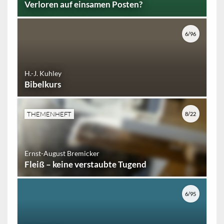
Verloren auf einsamen Posten?
6/96
H.-J. Kuhley
Bibelkurs
THEMENHEFT
8/22
Ernst-August Bremicker
Fleiß – keine verstaubte Tugend
6/95