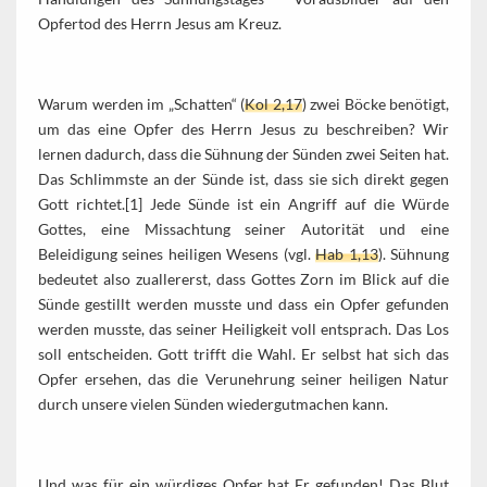
Opfertod des Herrn Jesus am Kreuz.
Warum werden im „Schatten“ (
Kol 2,17
) zwei Böcke benötigt,
um das eine Opfer des Herrn Jesus zu beschreiben? Wir
lernen dadurch, dass die Sühnung der Sünden zwei Seiten hat.
Das Schlimmste an der Sünde ist, dass sie sich direkt gegen
Gott richtet.[1] Jede Sünde ist ein Angriff auf die Würde
Gottes, eine Missachtung seiner Autorität und eine
Beleidigung seines heiligen Wesens (vgl.
Hab 1,13
). Sühnung
bedeutet also zuallererst, dass Gottes Zorn im Blick auf die
Sünde gestillt werden musste und dass ein Opfer gefunden
werden musste, das seiner Heiligkeit voll entsprach. Das Los
soll entscheiden. Gott trifft die Wahl. Er selbst hat sich das
Opfer ersehen, das die Verunehrung seiner heiligen Natur
durch unsere vielen Sünden wiedergutmachen kann.
Und was für ein würdiges Opfer hat Er gefunden! Das Blut