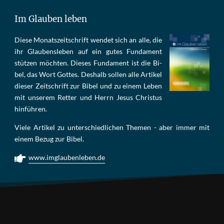
Im Glauben leben
Die­se Mo­nats­zeit­schrift wen­det sich an alle, die
ihr Glau­bens­le­ben auf ein gu­tes Fun­da­ment
stüt­zen möch­ten. Die­ses Fun­da­ment ist die Bi­
bel, das Wort Got­tes. Des­halb sol­len al­le Ar­ti­kel
die­ser Zeit­schrift zur Bi­bel und zu ei­nem Le­ben
mit un­se­rem Ret­ter und Herrn Je­sus Chris­tus
hin­füh­ren.
Viele Artikel zu unterschiedlichen Themen - aber immer mit
einem Bezug zur Bibel.
www.imglaubenleben.de