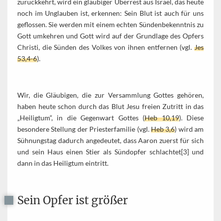
zurückkehrt, wird ein gläubiger Überrest aus Israel, das heute
noch im Unglauben ist, erkennen: Sein Blut ist auch für uns
geflossen. Sie werden mit einem echten Sündenbekenntnis zu
Gott umkehren und Gott wird auf der Grundlage des Opfers
Christi, die Sünden des Volkes von ihnen entfernen (vgl.
Jes
53,4-6
).
Wir, die Gläubigen, die zur Versammlung Gottes gehören,
haben heute schon durch das Blut Jesu freien Zutritt in das
„Heiligtum“, in die Gegenwart Gottes (
Heb 10,19
). Diese
besondere Stellung der Priesterfamilie (vgl.
Heb 3,6
) wird am
Sühnungstag dadurch angedeutet, dass Aaron zuerst für sich
und sein Haus einen Stier als Sündopfer schlachtet[3] und
dann in das Heiligtum eintritt.
Sein Opfer ist größer