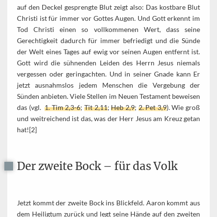
auf den Deckel gesprengte Blut zeigt also: Das kostbare Blut
Christi ist für immer vor Gottes Augen. Und Gott erkennt im
Tod Christi einen so vollkommenen Wert, dass seine
Gerechtigkeit dadurch für immer befriedigt und die Sünde
der Welt eines Tages auf ewig vor seinen Augen entfernt ist.
Gott wird die sühnenden Leiden des Herrn Jesus niemals
vergessen oder geringachten. Und in seiner Gnade kann Er
jetzt ausnahmslos jedem Menschen die Vergebung der
Sünden anbieten. Viele Stellen im Neuen Testament beweisen
das (vgl.
1. Tim 2,3-6
;
Tit 2,11
;
Heb 2,9
;
2. Pet 3,9
). Wie groß
und weitreichend ist das, was der Herr Jesus am Kreuz getan
hat![2]
Der zweite Bock – für das Volk
Jetzt kommt der zweite Bock ins Blickfeld. Aaron kommt aus
dem Heiligtum zurück und legt seine Hände auf den zweiten