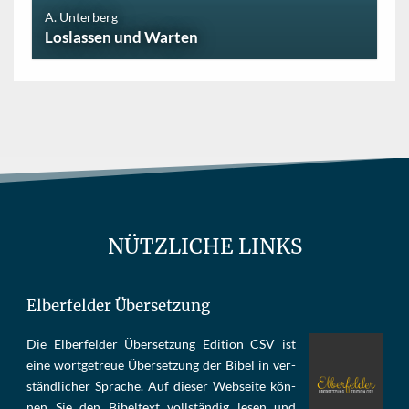
A. Unterberg
Loslassen und Warten
NÜTZLICHE LINKS
Elberfelder Übersetzung
Die Elber­fel­der Über­set­zung Edi­tion CSV ist
eine wort­ge­treue Über­set­zung der Bi­bel in ver­
ständ­li­cher Spra­che. Auf die­ser Web­sei­te kön­
nen Sie den Bi­bel­text voll­stän­dig le­sen und