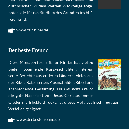
durch­su­chen. Zu­dem wer­den Werk­zeu­ge an­ge­
bo­ten, die für das Stu­di­um des Grund­tex­tes hilf­
reich sind.
www.csv-bibel.de
Der beste Freund
Die­se Mo­nats­zeit­schrift für Kin­der hat viel zu
bie­ten: Span­nen­de Kurz­ge­schich­ten, in­te­res­
san­te Be­rich­te aus an­de­ren Län­dern, vie­les aus
der Bi­bel, Rät­sel­sei­ten, Aus­mal­bil­der, Bi­bel­kurs,
an­sprech­ende Ge­stal­tung. Da
Der beste Freund
die gu­te Nach­richt von Je­sus Chris­tus im­mer
wie­der ins Blick­feld rückt, ist die­ses Heft auch sehr gut zum
Ver­tei­len ge­eig­net.
www.derbestefreund.de