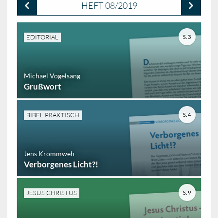
HEFT 08/2019
EDITORIAL
S. 3
Michael Vogelsang
Grußwort
BIBEL PRAKTISCH
S. 4
Jens Krommweh
Verborgenes Licht?!
JESUS CHRISTUS
S. 9