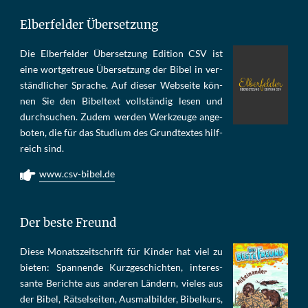
Elberfelder Übersetzung
Die Elber­fel­der Über­set­zung Edi­tion CSV ist
eine wort­ge­treue Über­set­zung der Bi­bel in ver­
ständ­li­cher Spra­che. Auf die­ser Web­sei­te kön­
nen Sie den Bi­bel­text voll­stän­dig le­sen und
durch­su­chen. Zu­dem wer­den Werk­zeu­ge an­ge­
bo­ten, die für das Stu­di­um des Grund­tex­tes hilf­
reich sind.
www.csv-bibel.de
Der beste Freund
Die­se Mo­nats­zeit­schrift für Kin­der hat viel zu
bie­ten: Span­nen­de Kurz­ge­schich­ten, in­te­res­
san­te Be­rich­te aus an­de­ren Län­dern, vie­les aus
der Bi­bel, Rät­sel­sei­ten, Aus­mal­bil­der, Bi­bel­kurs,