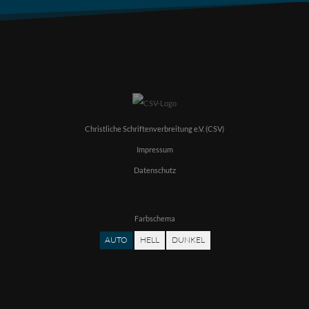
Christliche Schriftenverbreitung e.V. (CSV)
Impressum
Datenschutz
Farbschema
AUTO
HELL
DUNKEL