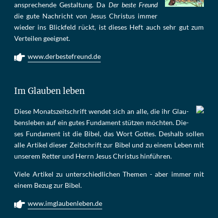
an­sprech­ende Ge­stal­tung. Da
Der beste Freund
die gu­te Nach­richt von Je­sus Chris­tus im­mer
wie­der ins Blick­feld rückt, ist die­ses Heft auch sehr gut zum
Ver­tei­len ge­eig­net.
www.derbestefreund.de
Im Glauben leben
Die­se Mo­nats­zeit­schrift wen­det sich an alle, die ihr Glau­
bens­le­ben auf ein gu­tes Fun­da­ment stüt­zen möch­ten. Die­
ses Fun­da­ment ist die Bi­bel, das Wort Got­tes. Des­halb sol­len
al­le Ar­ti­kel die­ser Zeit­schrift zur Bi­bel und zu ei­nem Le­ben mit
un­se­rem Ret­ter und Herrn Je­sus Chris­tus hin­füh­ren.
Viele Artikel zu unterschiedlichen Themen - aber immer mit
einem Bezug zur Bibel.
www.imglaubenleben.de