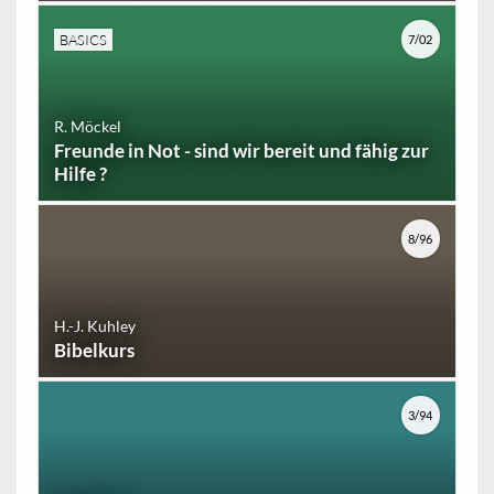
BASICS
7/02
R. Möckel
Freunde in Not - sind wir bereit und fähig zur
Hilfe ?
8/96
H.-J. Kuhley
Bibelkurs
3/94