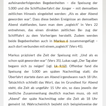
aufeinanderfolgenden Begebenheiten – die Speisung der
5.000 und die Schiffsüberfahrt der Jünger – mit demselben
zeitlichen Hinweis eingeleitet werden: „Als es aber Abend
geworden war“. Dass diese beiden Ereignisse an demselben
Abend stattfanden, kann man dem „sogleich“ in Vers 22
entnehmen, das einen direkten zeitlichen Be- zug der
Schifffahrt zu dem Vorherigen herstellt. Zudem werden
beide Begebenheiten auch in
Markus 6
zusammengefügt –
auch dort verbunden mit einem„sogleich“ (Vers 45).
Markus präzisiert die Zeit der Speisung mit: „Und als es
schon spät geworden war“ (Vers 35). Lukas sagt:„Der Tag aber
begann sich zu neigen“ (vgl.
Lk 9,12
). Offenbar fand die
Speisung der 5.000 am späten Nachmittag statt; die
Überfahrt startete dann am Abend irgendwann nach 18 Uhr.
Tatsächlich schließt das Wort, das im Grundtext für Abend
steht, die Zeit ab ungefähr 15 Uhr ein, so dass jeweils der
textliche Zusammenhang deutlich machen muss, ob mit
„Abend“ der späte Nachmittag oder die Zeit ab 18 Uhr
gemeint ist. Wahrscheinlich bezieht sich beispielsweise der