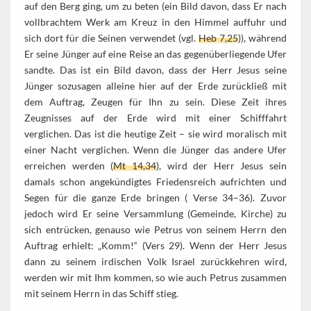
auf den Berg ging, um zu beten (ein Bild davon, dass Er nach
vollbrachtem Werk am Kreuz in den Himmel auffuhr und
sich dort für die Seinen verwendet (vgl.
Heb 7,25
)), während
Er seine Jünger auf eine Reise an das gegenüberliegende Ufer
sandte. Das ist ein Bild davon, dass der Herr Jesus seine
Jünger sozusagen alleine hier auf der Erde zurückließ mit
dem Auftrag, Zeugen für Ihn zu sein. Diese Zeit ihres
Zeugnisses auf der Erde wird mit einer Schifffahrt
verglichen. Das ist die heutige Zeit – sie wird moralisch mit
einer Nacht verglichen. Wenn die Jünger das andere Ufer
erreichen werden (
Mt 14,34
), wird der Herr Jesus sein
damals schon angekündigtes Friedensreich aufrichten und
Segen für die ganze Erde bringen ( Verse 34–36). Zuvor
jedoch wird Er seine Versammlung (Gemeinde, Kirche) zu
sich entrücken, genauso wie Petrus von seinem Herrn den
Auftrag erhielt: „Komm!“ (Vers 29). Wenn der Herr Jesus
dann zu seinem irdischen Volk Israel zurückkehren wird,
werden wir mit Ihm kommen, so wie auch Petrus zusammen
mit seinem Herrn in das Schiff stieg.