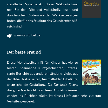
ständ­li­cher Spra­che. Auf die­ser Web­sei­te kön­
nen Sie den Bi­bel­text voll­stän­dig le­sen und
durch­su­chen. Zu­dem wer­den Werk­zeu­ge an­ge­
bo­ten, die für das Stu­di­um des Grund­tex­tes hilf­
reich sind.
www.csv-bibel.de
Der beste Freund
Die­se Mo­nats­zeit­schrift für Kin­der hat viel zu
bie­ten: Span­nen­de Kurz­ge­schich­ten, in­te­res­
san­te Be­rich­te aus an­de­ren Län­dern, vie­les aus
der Bi­bel, Rät­sel­sei­ten, Aus­mal­bil­der, Bi­bel­kurs,
an­sprech­ende Ge­stal­tung. Da
Der beste Freund
die gu­te Nach­richt von Je­sus Chris­tus im­mer
wie­der ins Blick­feld rückt, ist die­ses Heft auch sehr gut zum
Ver­tei­len ge­eig­net.