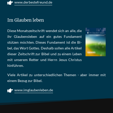
www.derbestefreund.de
Im Glauben leben
Die­se Mo­nats­zeit­schrift wen­det sich an alle, die
ihr Glau­bens­le­ben auf ein gu­tes Fun­da­ment
stüt­zen möch­ten. Die­ses Fun­da­ment ist die Bi­
bel, das Wort Got­tes. Des­halb sol­len al­le Ar­ti­kel
die­ser Zeit­schrift zur Bi­bel und zu ei­nem Le­ben
mit un­se­rem Ret­ter und Herrn Je­sus Chris­tus
hin­füh­ren.
Viele Artikel zu unterschiedlichen Themen - aber immer mit
einem Bezug zur Bibel.
www.imglaubenleben.de