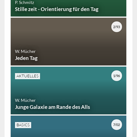
P. Schmitz
Stille zeit - Orientierung für den Tag
2/93
W. Mücher
Jeden Tag
AKTUELLES
1/96
W. Mücher
Junge Galaxie am Rande des Alls
BASICS
7/02