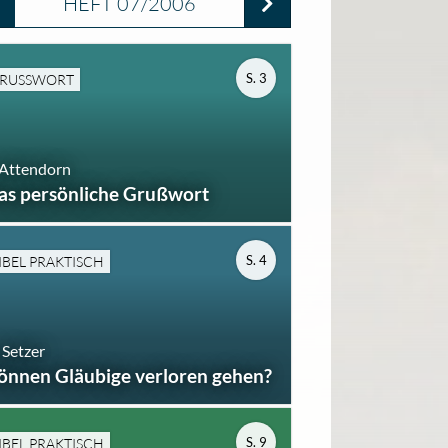
HEFT 07/2006
S. 3
RUSSWORT
 Attendorn
as persönliche Grußwort
S. 4
IBEL PRAKTISCH
 Setzer
önnen Gläubige verloren gehen?
S. 9
IBEL PRAKTISCH