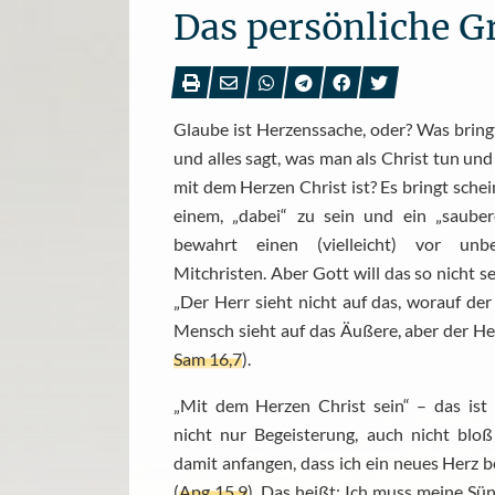
Das persönliche 
Glaube ist Herzenssache, oder? Was bringt
und alles sagt, was man als Christ tun un
mit dem Herzen Christ ist? Es bringt schei
einem, „dabei“ zu sein und ein „sauber
bewahrt einen (vielleicht) vor u
Mitchristen. Aber Gott will das so nicht s
„Der Herr sieht nicht auf das, worauf de
Mensch sieht auf das Äußere, aber der Her
Sam 16,7
).
„Mit dem Herzen Christ sein“ – das ist 
nicht nur Begeisterung, auch nicht blo
damit anfangen, dass ich ein neues Herz 
(
Apg 15,9
). Das heißt: Ich muss meine Su