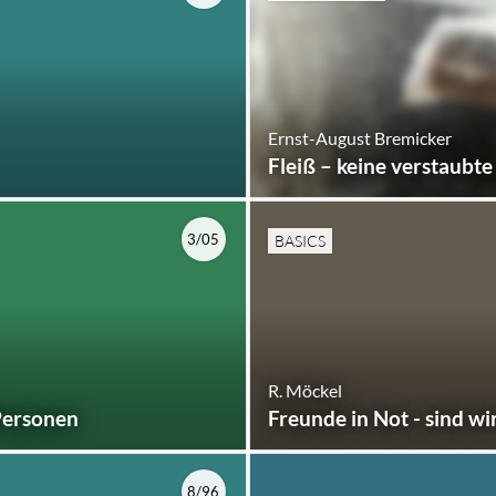
Ernst-August Bremicker
Fleiß – keine verstaubt
3/05
BASICS
R. Möckel
 Personen
Freunde in Not - sind wir
8/96