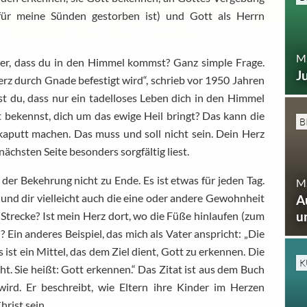
für meine Sünden gestorben ist) und Gott als Herrn
M.
her, dass du in den Himmel kommst? Ganz simple Frage.
J
erz durch Gnade befestigt wird“, schrieb vor 1950 Jahren
st du, dass nur ein tadelloses Leben dich in den Himmel
ht bekennst, dich um das ewige Heil bringt? Das kann die
B
 kaputt machen. Das muss und soll nicht sein. Dein Herz
ächsten Seite besonders sorgfältig liest.
der Bekehrung nicht zu Ende. Es ist etwas für jeden Tag.
M.
r und dir vielleicht auch die eine oder andere Gewohnheit
A
u
 Strecke? Ist mein Herz dort, wo die Füße hinlaufen (zum
 Ein anderes Beispiel, das mich als Vater anspricht: „Die
s ist ein Mittel, das dem Ziel dient, Gott zu erkennen. Die
K
acht. Sie heißt: Gott erkennen.“ Das Zitat ist aus dem Buch
wird. Er beschreibt, wie Eltern ihre Kinder im Herzen
hrist sein.