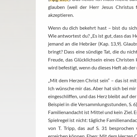
glauben (weil der Herr Jesus Christus 
akzeptieren.
Wenn du dich bekehrt hast – bist du sic
Wie antwortest du? „Es ist gut, dass das H
jemand an die Hebräer (Kap. 13,9). Glaub
bringt? Dass eine sündige Tat, die du nic
Freude, das Glücklichsein eines Christen
wird befestigt, wenn du dieses Heft ab der n
„Mit dem Herzen Christ sein“ – das ist mit 
Ich wünsche mir das. Aber hat sich bei mi
eingeschliffen, und das Herz bleibt auf der
Beispiel in die Versammlungsstunden, S. 6)?
Familienandacht ist Mittel und kein Ziel. E
Spielregel ist nicht: tägliche Familienand
von T. Tripp, das auf S. 31 besprochen 
erreichen können. Eben: Mit dem Herzen C