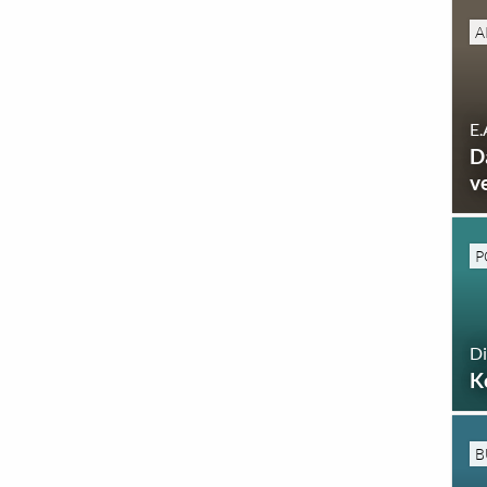
A
E.
D
v
P
Di
K
B