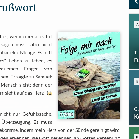
Grußwort
G
 es, wenn einer alles tut
d sagen muss – aber nicht
T.
nbar eine Menge. Es hilft
D
es“ Leben zu leben, es
nbequemen Fragen von
ehen. Er sagte zu Samuel:
B
r Mensch sieht; denn der
r sieht auf das Herz“ (
1.
G.
nicht nur Gefühlssache,
K
ß Überzeugung. Es muss
bekomme, indem mein Herz von der Sünde gereinigt wird
B
̈nden erkennen, sie Gott bekennen, an Gottes Vergebung