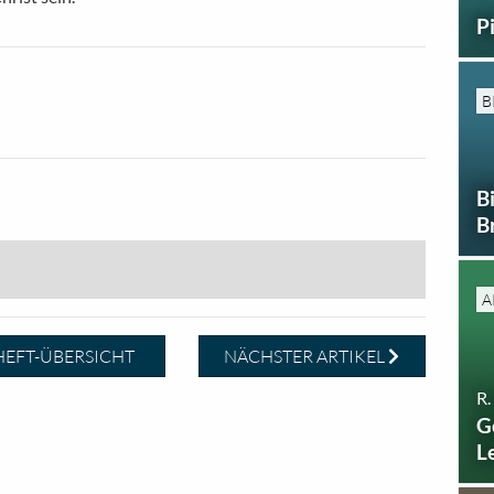
P
B
B
B
A
EFT-ÜBERSICHT
NÄCHSTER ARTIKEL
R.
G
L