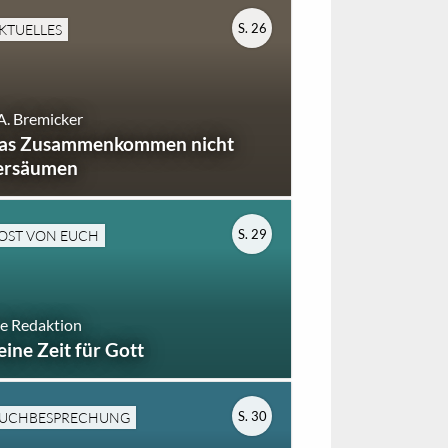
S. 26
KTUELLES
A. Bremicker
as Zusammenkommen nicht
ersäumen
S. 29
OST VON EUCH
e Redaktion
eine Zeit für Gott
S. 30
UCHBESPRECHUNG