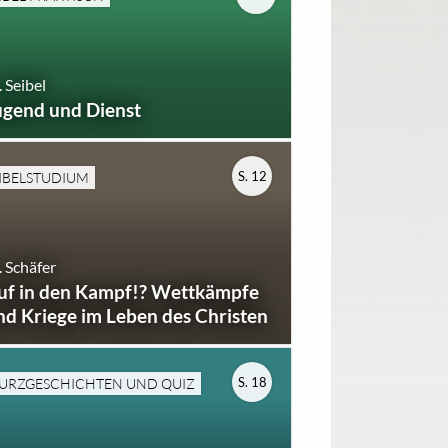
 Seibel
ugend und Dienst
S. 12
IBELSTUDIUM
 Schäfer
uf in den Kampf!? Wettkämpfe
nd Kriege im Leben des Christen
S. 18
URZGESCHICHTEN UND QUIZ