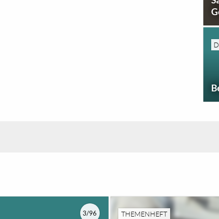
G
D
B
3/96
THEMENHEFT