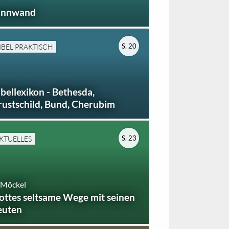
innwand
S. 20
IBEL PRAKTISCH
ibellexikon - Bethesda,
rustschild, Bund, Cherubim
S. 23
KTUELLES
 Möckel
ottes seltsame Wege mit seinen
euten