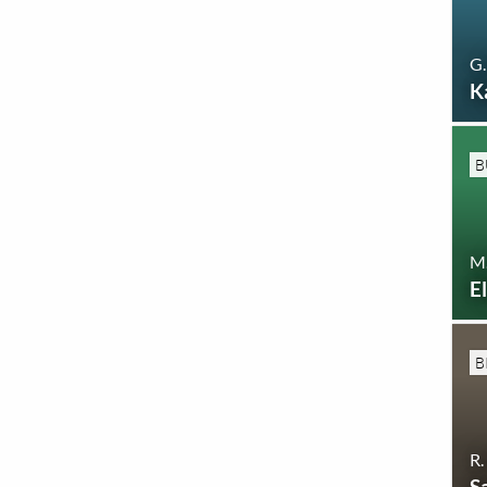
G.
K
B
M.
E
B
R.
S