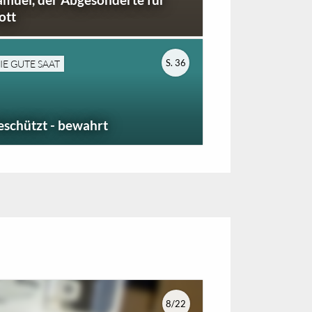
ott
S. 36
IE GUTE SAAT
eschützt - bewahrt
8/22