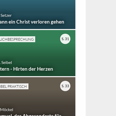
 Setzer
ann ein Christ verloren gehen
S. 31
UCHBESPRECHUNG
 Seibel
ltern - Hirten der Herzen
S. 33
IBEL PRAKTISCH
 Möckel
amuel, der Abgesonderte für