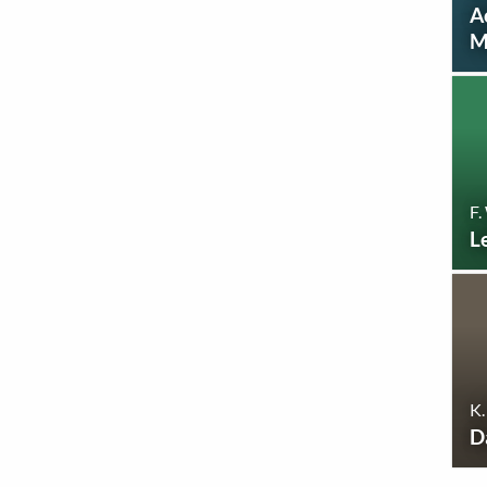
A
M
F.
L
K.
D