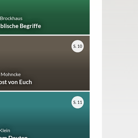
 Brockhaus
iblische Begriffe
S. 10
. Mohncke
ost von Euch
S. 11
 Klein
om Deuten