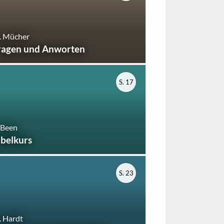
. Mücher
ragen und Anworten
S. 17
 Been
ibelkurs
S. 23
 Hardt