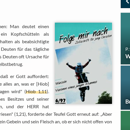
men: Man deutet einen
ein Kopfschütteln als
alten als beabsichtigte
P.
Deuten für das tägliche
W
es Deuten oft Ursache für
lbstbetrug.
daß er Gott auffordert:
 alles an, was er [Hiob]
sagen wird" (
Hiob 1,11
).
es Besitzes und seiner
B
en, und der HERR hat
en" (1,21), forderte der Teufel Gott erneut auf: „Aber
in Gebein und sein Fleisch an, ob er sich nicht offen von