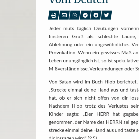
Jeder muts täglich Deutungen vorneh
finsteren Gruß als schlechte Laune, 
Ablehnung oder ein ungewöhnliches Verh
Provokation. Wenn ein gewisses Maß an 
Leben unumgänglich ist, so ist spekulativ
Mißverständnisse, Verleumdungen oder Se
Von Satan wird im Buch Hiob berichtet, 
„Strecke einmal deine Hand aus und taste
hat, ob er sich nicht offen von dir los
Nachdem Hiob trotz des Verlustes sein
Kinder sagte: „Der HERR hat gegeb
genommen, der Name des HERRN sei gepries
strecke einmal deine Hand aus und taste se
dir lossagen wird" (2,5).