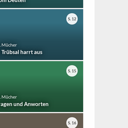
S. 12
. Mücher
n Trübsal harrt aus
S. 15
. Mücher
ragen und Anworten
S. 16