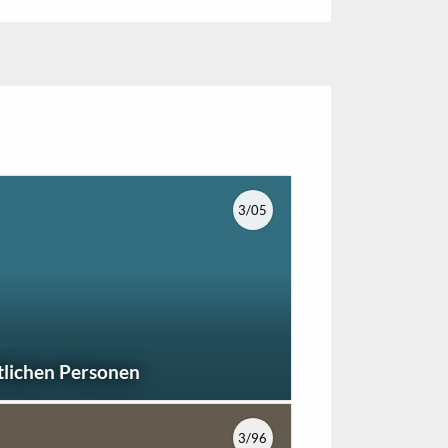
3/05
tlichen Personen
3/96