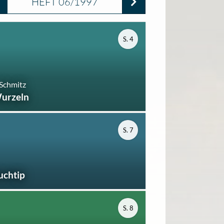
HEFT 06/1997
S. 4
 Schmitz
urzeln
S. 7
uchtip
S. 8