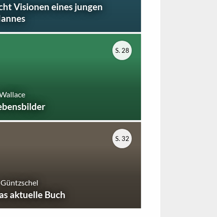
cht Visionen eines jungen
annes
S. 28
 Wallace
ebensbilder
S. 32
 Güntzschel
as aktuelle Buch