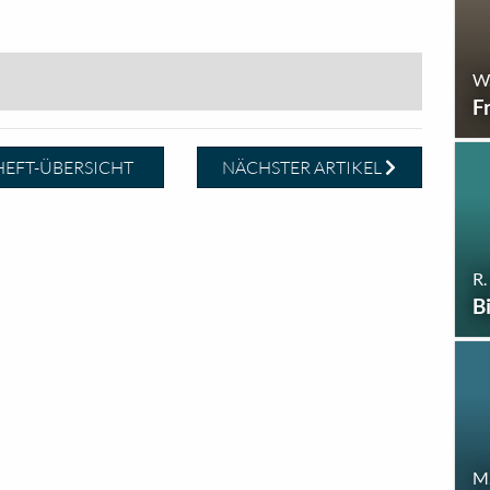
W
F
EFT-ÜBERSICHT
NÄCHSTER ARTIKEL
R.
B
M.