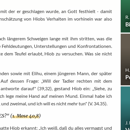
mit der er geschlagen wurde, an Gott festhielt - damit
R.
Einschätzung von Hiobs Verhalten im vorhinein war also
B
ch längerem Schweigen lange mit ihm stritten, was die
ele Fehldeutungen, Unterstellungen und Konfrontationen.
e dem Teufel erlaubt, Hiob zu versuchen. Was sie nicht
H
den sowie mit Elihu, einem jüngeren Mann, der später
P
Auf dessen Frage: „Will der Tadler rechten mit dem
antworte darauf" (39,32), gestand Hiob ein: „Siehe, zu
n? Ich lege meine Hand auf meinen Mund. Einmal habe ich
und zweimal, und ich will es nicht mehr tun" (V. 34.35).
S?" (
1. Mose 40,8
)
J.
atte Hiob erkannt: „Ich weiß, daß du alles vermagst und
V