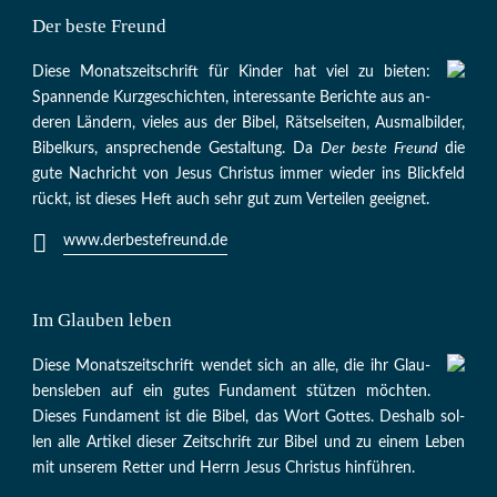
Der beste Freund
Die­se Mo­nats­zeit­schrift für Kin­der hat viel zu bie­ten:
Span­nen­de Kurz­ge­schich­ten, in­te­res­san­te Be­rich­te aus an­
de­ren Län­dern, vie­les aus der Bi­bel, Rät­sel­sei­ten, Aus­mal­bil­der,
Bi­bel­kurs, an­sprech­ende Ge­stal­tung. Da
Der beste Freund
die
gu­te Nach­richt von Je­sus Chris­tus im­mer wie­der ins Blick­feld
rückt, ist die­ses Heft auch sehr gut zum Ver­tei­len ge­eig­net.
www.derbestefreund.de
Im Glauben leben
Die­se Mo­nats­zeit­schrift wen­det sich an alle, die ihr Glau­
bens­le­ben auf ein gu­tes Fun­da­ment stüt­zen möch­ten.
Die­ses Fun­da­ment ist die Bi­bel, das Wort Got­tes. Des­halb sol­
len al­le Ar­ti­kel die­ser Zeit­schrift zur Bi­bel und zu ei­nem Le­ben
mit un­se­rem Ret­ter und Herrn Je­sus Chris­tus hin­füh­ren.