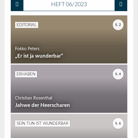
HEFT 06/2023
S. 2
EDITORIAL
Fokko Peters
„Er ist ja wunderbar“
S. 4
ERHABEN
Christian Rosenthal
Jahwe der Heerscharen
S. 6
SEIN TUN IST WUNDERBAR