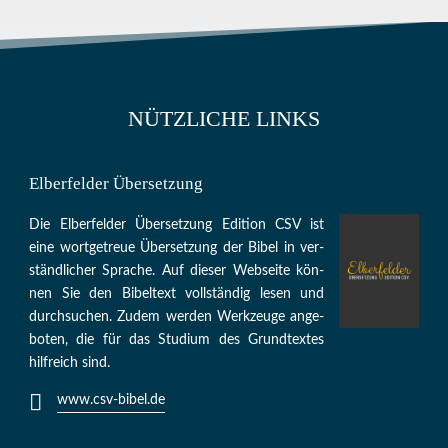
NÜTZLICHE LINKS
Elberfelder Übersetzung
Die Elber­fel­der Über­set­zung Edi­tion CSV ist
eine wort­ge­treue Über­set­zung der Bi­bel in ver­
ständ­li­cher Spra­che. Auf die­ser Web­sei­te kön­
nen Sie den Bi­bel­text voll­stän­dig le­sen und
durch­su­chen. Zu­dem wer­den Werk­zeu­ge an­ge­
bo­ten, die für das Stu­di­um des Grund­tex­tes
hilf­reich sind.
www.csv-bibel.de