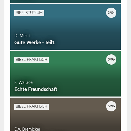
3/04
BIBELSTUDIUM
D. Melui
Gute Werke - Teil1
3/96
BIBEL PRAKTISCH
F. Wallace
Echte Freundschaft
5/96
BIBEL PRAKTISCH
E.A. Bremicker