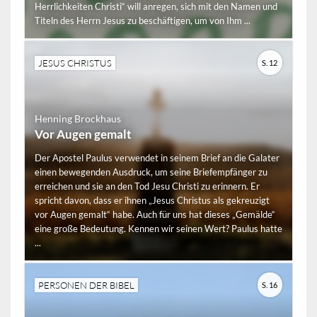
Herrlichkeiten Christi“ will anregen, sich mit den Namen und
Titeln des Herrn Jesus zu beschäftigen, um von Ihm ...
JESUS CHRISTUS
S. 12
Henning Brockhaus
Vor Augen gemalt
Der Apostel Paulus verwendet in seinem Brief an die Galater
einen bewegenden Ausdruck, um seine Briefempfänger zu
erreichen und sie an den Tod Jesu Christi zu erinnern. Er
spricht davon, dass er ihnen „Jesus Christus als gekreuzigt
vor Augen gemalt“ habe. Auch für uns hat dieses „Gemälde“
eine große Bedeutung. Kennen wir seinen Wert? Paulus hatte
...
PERSONEN DER BIBEL
S. 16