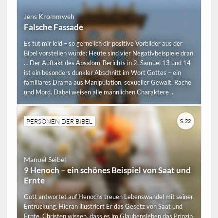
Jens Krommweh
Falsche Fassade
Es tut mir leid – so gerne ich dir positive Vorbilder aus der
Bibel vorstellen würde: Heute sind vier Negativbeispiele dran
… Der Auftakt des Absalom-Berichts in 2. Samuel 13 und 14
ist ein besonders dunkler Abschnitt im Wort Gottes – ein
familiäres Drama aus Manipulation, sexueller Gewalt, Rache
und Mord. Dabei weisen alle männlichen Charaktere ...
PERSONEN DER BIBEL
S. 22
Manuel Seibel
9 Henoch – ein schönes Beispiel von Saat und
Ernte
Gott antwortet auf Henochs treuen Lebenswandel mit seiner
Entrückung. Hieran illustriert Er das Gesetz von Saat und
Ernte. Christen wissen, dass es im Glaubensleben das Prinzip