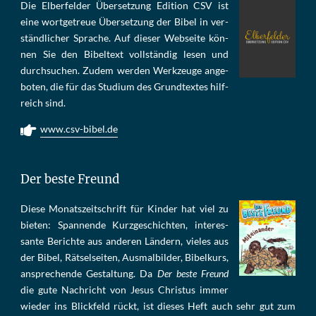
Die Elber­fel­der Über­set­zung Edi­tion CSV ist
eine wort­ge­treue Über­set­zung der Bi­bel in ver­
ständ­li­cher Spra­che. Auf die­ser Web­sei­te kön­
nen Sie den Bi­bel­text voll­stän­dig le­sen und
durch­su­chen. Zu­dem wer­den Werk­zeu­ge an­ge­
bo­ten, die für das Stu­di­um des Grund­tex­tes hilf­
reich sind.
www.csv-bibel.de
Der beste Freund
Die­se Mo­nats­zeit­schrift für Kin­der hat viel zu
bie­ten: Span­nen­de Kurz­ge­schich­ten, in­te­res­
san­te Be­rich­te aus an­de­ren Län­dern, vie­les aus
der Bi­bel, Rät­sel­sei­ten, Aus­mal­bil­der, Bi­bel­kurs,
an­sprech­ende Ge­stal­tung. Da
Der beste Freund
die gu­te Nach­richt von Je­sus Chris­tus im­mer
wie­der ins Blick­feld rückt, ist die­ses Heft auch sehr gut zum