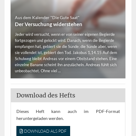
Aus dem Kalender "Die Gute Saat"
Der Versuchung widerstehen
Jeder wird versucht, wenn er von seiner eigenen Begierde
fortgezogen und gelockt wird. Danach, wenn die Begierde
empfangen hat, gebiert sie die Sünde; die Sünde aber, wenn
sie vollendet ist, gebiert den Tod. Jakobus 1,14.15 Auf dem
Schulweg bleibt Andreas vor einem Obststand stehen. Eine
einzelne Banane scheint ihn anzulächeln. Andreas fühlt sich
unbeobachtet. Ohne viel ...
Download des Hefts
Dieses Heft kann auch im PDF-Format
heruntergeladen werden.
DOWNLOAD ALS PDF