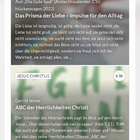
Aus „Die Gute Saat“ (Andachtskalender, CSV
Hückeswagen 2022)
Das Prisma der Liebe – Impulse für den Alltag
Die Liebe ist langmütig, ist gütig; die Liebe neidet nicht, die
Liebe tut nicht groß, sie bläht sich nicht auf, sie gebärdet sich
nicht unanständig, sie sucht nicht das Ihre, sie lässt sich nicht
erbittern, sie rechnet das Böse nicht zu, sie freut sich nicht
über die Ungerechtigkeit, sondern sie freut sich mit der
Wahrheit, sie erträgt alles, sie ...
JESUS CHRISTUS
S. 10
Gerrid Setzer
ABC der Herrlichkeiten Christi
Der Schreiber des Hebräerbriefs sagt im Blick auf den Herrn
Jesus: „Über diesen haben wir viel zu sagen“ (Heb 5,11). Trifft
das auch auf uns zu? Kennen wir unseren Erlöser gut? Wissen
wir viel über seine Herrlichkeiten? Dieses „ABC der