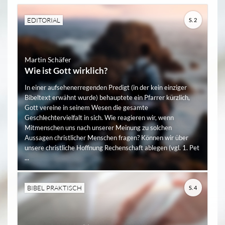
EDITORIAL
S. 2
Martin Schäfer
Wie ist Gott wirklich?
In einer aufsehenerregenden Predigt (in der kein einziger
Bibeltext erwähnt wurde) behauptete ein Pfarrer kürzlich,
Gott vereine in seinem Wesen die gesamte
Geschlechtervielfalt in sich. Wie reagieren wir, wenn
Mitmenschen uns nach unserer Meinung zu solchen
Aussagen christlicher Menschen fragen? Können wir über
unsere christliche Hoffnung Rechenschaft ablegen (vgl. 1. Pet
...
BIBEL PRAKTISCH
S. 4