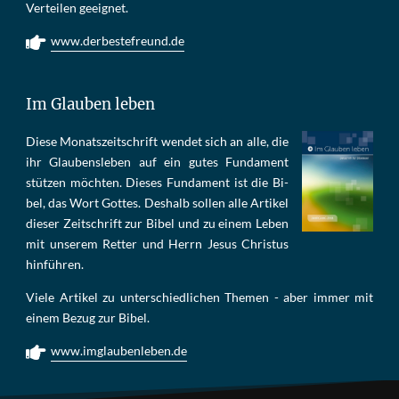
Ver­tei­len ge­eig­net.
www.derbestefreund.de
Im Glauben leben
Die­se Mo­nats­zeit­schrift wen­det sich an alle, die
ihr Glau­bens­le­ben auf ein gu­tes Fun­da­ment
stüt­zen möch­ten. Die­ses Fun­da­ment ist die Bi­
bel, das Wort Got­tes. Des­halb sol­len al­le Ar­ti­kel
die­ser Zeit­schrift zur Bi­bel und zu ei­nem Le­ben
mit un­se­rem Ret­ter und Herrn Je­sus Chris­tus
hin­füh­ren.
Viele Artikel zu unterschiedlichen Themen - aber immer mit
einem Bezug zur Bibel.
www.imglaubenleben.de