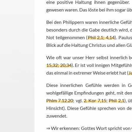
eine positive Haltung ihnen gegenüber.
gewesen waren. Das löste bei ihm sogar ü
Bei den Philippern waren innerliche Gef
besonders durch die Gabe deutlich wird, d
Not teilgenommen (
Phil 2,1; 4,14
). Paulu
Blick auf die Haltung Christus und allen 
Wie oft war unser Herr selbst innerlich b
15,32; 20,34
). Er ist voll innigen Mitgefü
das einmal in extremer Weise erlebt hat (
J
Diese innerlichen Gefühle werden in 
wohlgefällige Empfindungen geht, mit de
Phlm 7.12.20
; vgl.
2. Kor 7,15
;
Phil 2,1
), 
Hinsicht). Diese Gefühle sprechen von d
zuwendet.
⇒ Wir erkennen: Gottes Wort spricht von G