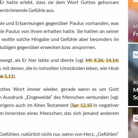
 Er hatte erlebt, dass sie dem Wort Gottes gehorsam
berströmende Gefühle aus.
ühle und Erbarmungen gegenüber Paulus vorhanden, was
M
ie Paulus von ihnen erhalten hatte. Sie hatten an seiner
F
s wollte solche Hingabe und Gefühle aber besonders im
Gläubigen gegenüber erwecken bzw. anspornen.
M
ewegt, als Er hier lebte und diente (vgl.
Mt 9,36; 14,14;
hls mit denen, die in notvollen Umständen leben, wie Hiob
ak 5,11
).
Al
Gottes Wort immer wieder, gerade wenn es um Gott
M
S
m Ausdruck „Eingeweide“ des Menschen verbunden (vgl.
übrigens auch im Alten Testament (
Spr 12,10
in negativer
em Innersten eines Menschen, das sich jemand anderem
G
efühlen, natürlich nicht nur, wenn von Herz, „Gefühlen“