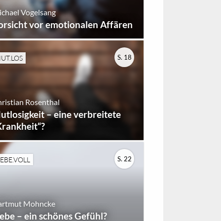
chael Vogelsang
orsicht vor emotionalen Affären
S. 18
UT.LOS
ristian Rosenthal
utlosigkeit – eine verbreitete
Krankheit“?
S. 22
IEBE.VOLL
artmut Mohncke
iebe – ein schönes Gefühl?