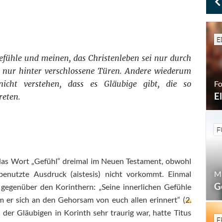
E
efühle und meinen, das Christenleben sei nur durch
n nur hinter verschlossene Türen. Andere wiederum
Fo
cht verstehen, dass es Gläubige gibt, die so
E
reten.
F
r das Wort „Gefühl“ dreimal im Neuen Testament, obwohl
Ma
 benutzte Ausdruck (aistesis) nicht vorkommt. Einmal
G
 gegenüber den Korinthern: „Seine innerlichen Gefühle
 er sich an den Gehorsam von euch allen erinnert“ (
2.
 der Gläubigen in Korinth sehr traurig war, hatte Titus
F