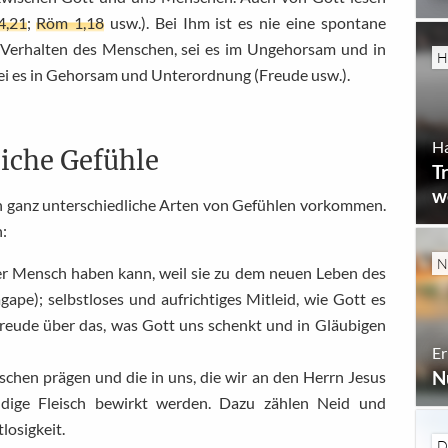
4,21
;
Röm 1,18
usw.). Bei Ihm ist es nie eine spontane
 Verhalten des Menschen, sei es im Ungehorsam und in
H
ei es in Gehorsam und Unterordnung (Freude usw.).
H
liche Gefühle
T
w
 ganz unterschiedliche Arten von Gefühlen vorkommen.
n:
N
ter Mensch haben kann, weil sie zu dem neuen Leben des
gape); selbstloses und aufrichtiges Mitleid, wie Gott es
Freude über das, was Gott uns schenkt und in Gläubigen
Er
N
schen prägen und die in uns, die wir an den Herrn Jesus
ndige Fleisch bewirkt werden. Dazu zählen Neid und
losigkeit.
D