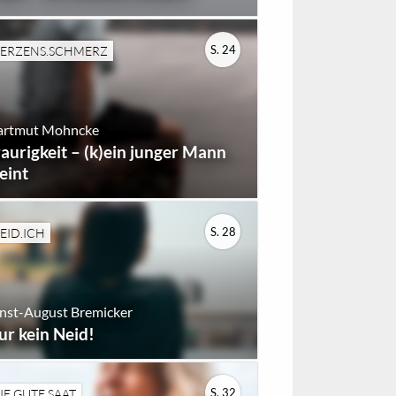
S. 24
ERZENS.SCHMERZ
artmut Mohncke
raurigkeit – (k)ein junger Mann
eint
S. 28
EID.ICH
nst-August Bremicker
ur kein Neid!
S. 32
IE GUTE SAAT