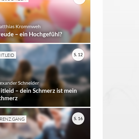
atthias Krommweh
reude – ein Hochgefühl?
S. 12
IT.LEID
exander Schneider
itleid – dein Schmerz ist mein
chmerz
S. 16
RENZ.GANG