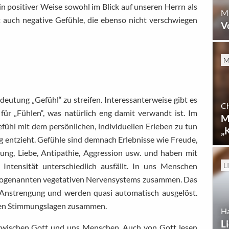
in positiver Weise sowohl im Blick auf unseren Herrn als
Mi
t auch negative Gefühle, die ebenso nicht verschwiegen
V
M
edeutung „Gefühl“ zu streifen. Interessanterweise gibt es
Ch
 für „Fühlen“, was natürlich eng damit verwandt ist. Im
M
efühl mit dem persönlichen, individuellen Erleben zu tun
„
ng entzieht. Gefühle sind demnach Erlebnisse wie Freude,
hung, Liebe, Antipathie, Aggression usw. und haben mit
L
Intensität unterschiedlich ausfällt. In uns Menschen
s sogenannten vegetativen Nervensystems zusammen. Das
 Anstrengung und werden quasi automatisch ausgelöst.
llen Stimmungslagen zusammen.
H
L
n zwischen Gott und uns Menschen. Auch von Gott lesen