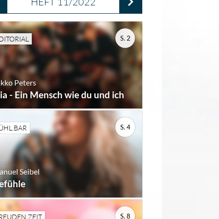
HEFT 11/2022
S. 2
DITORIAL
kko Peters
lia - Ein Mensch wie du und ich
S. 4
ÜHL.BAR
nuel Seibel
efühle
S. 8
REUDEN.ZEIT