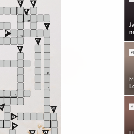
J
n
P
M
L
A
L