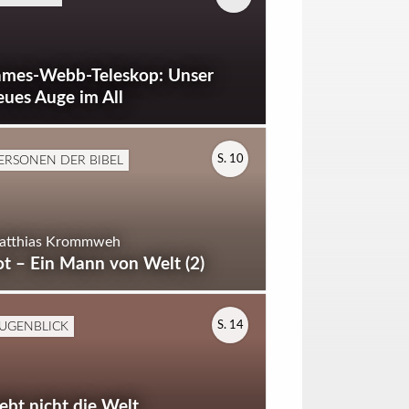
ames-Webb-Teleskop: Unser
eues Auge im All
ERSONEN DER BIBEL
S. 10
atthias Krommweh
ot – Ein Mann von Welt (2)
UGENBLICK
S. 14
iebt nicht die Welt