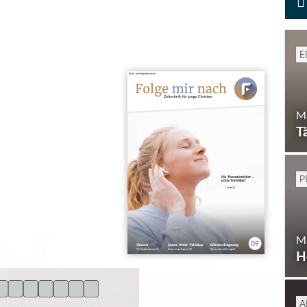
E
Ma
T
P
Ma
H
A