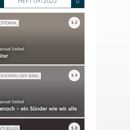
HEFT 09/2022
DITORIAL
S. 2
nuel Seibel
äter
ERSONEN DER BIBEL
S. 4
nuel Seibel
enoch – ein Sünder wie wir alle
KTUELLES
S. 8