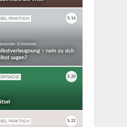
IBEL PRAKTISCH
S. 16
exander Schneider
elbstverleugnung – nein zu sich
elbst sagen?
OPFSACHE
S. 20
ätsel
IBEL PRAKTISCH
S. 22