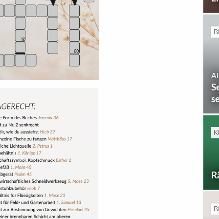
B
Al
S
s
K
R
B