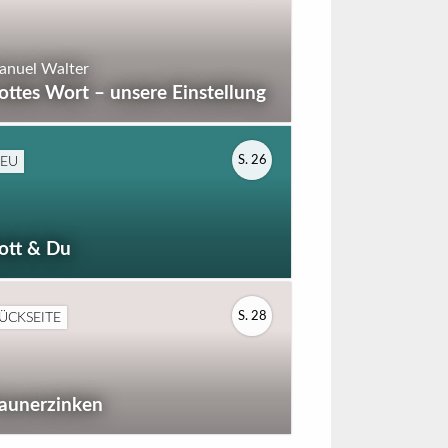
nuel Walter
ottes Wort – unsere Einstellung
EU
S. 26
ott & Du
ÜCKSEITE
S. 28
aunerzinken