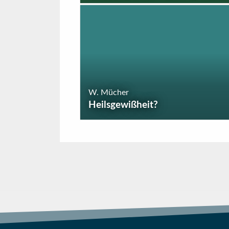
W. Mücher
Heilsgewißheit?