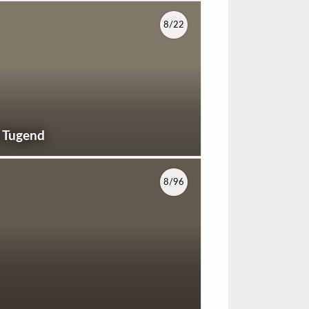
8/22
e Tugend
8/96