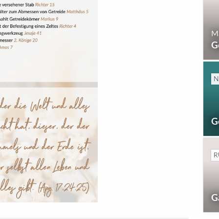
Ma
G
N
G
R
G