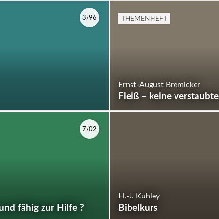
THEMENHEFT
3/96
Ernst-August Bremicker
Fleiß – keine verstaubt
7/02
H.-J. Kuhley
und fähig zur Hilfe ?
Bibelkurs