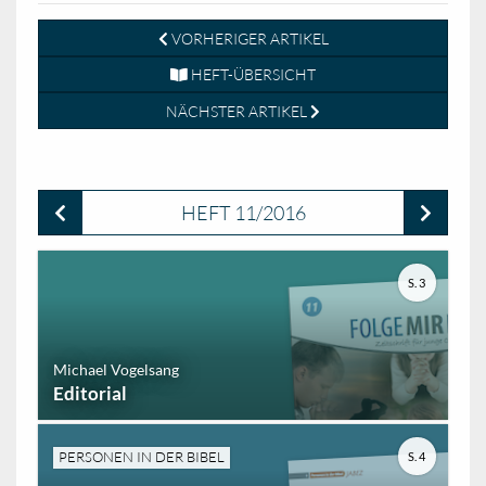
VORHERIGER ARTIKEL
HEFT-ÜBERSICHT
NÄCHSTER ARTIKEL
HEFT 11/2016
S. 3
Michael Vogelsang
Editorial
PERSONEN IN DER BIBEL
S. 4