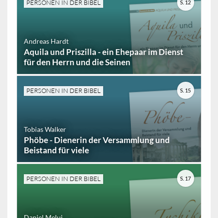
PERSONEN IN DER BIBEL
S. 12
Andreas Hardt
Aquila und Priszilla - ein Ehepaar im Dienst
für den Herrn und die Seinen
PERSONEN IN DER BIBEL
S. 15
Tobias Walker
Phöbe - Dienerin der Versammlung und
Beistand für viele
PERSONEN IN DER BIBEL
S. 17
Daniel Melui