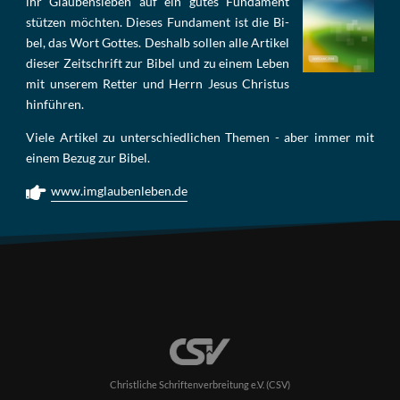
ihr Glau­bens­le­ben auf ein gu­tes Fun­da­ment
stüt­zen möch­ten. Die­ses Fun­da­ment ist die Bi­
bel, das Wort Got­tes. Des­halb sol­len al­le Ar­ti­kel
die­ser Zeit­schrift zur Bi­bel und zu ei­nem Le­ben
mit un­se­rem Ret­ter und Herrn Je­sus Chris­tus
hin­füh­ren.
Viele Artikel zu unterschiedlichen Themen - aber immer mit
einem Bezug zur Bibel.
www.imglaubenleben.de
Christliche Schriftenverbreitung e.V. (CSV)