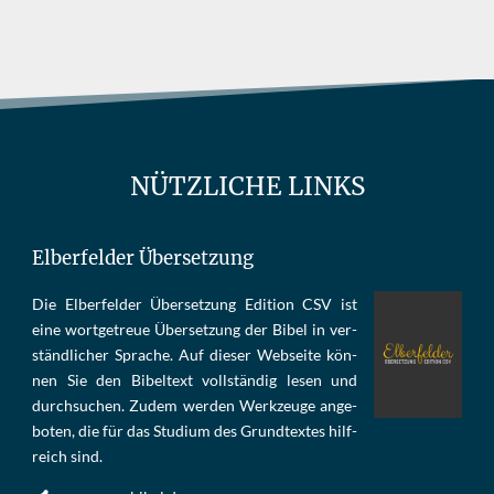
NÜTZLICHE LINKS
Elberfelder Übersetzung
Die Elber­fel­der Über­set­zung Edi­tion CSV ist
eine wort­ge­treue Über­set­zung der Bi­bel in ver­
ständ­li­cher Spra­che. Auf die­ser Web­sei­te kön­
nen Sie den Bi­bel­text voll­stän­dig le­sen und
durch­su­chen. Zu­dem wer­den Werk­zeu­ge an­ge­
bo­ten, die für das Stu­di­um des Grund­tex­tes hilf­
reich sind.