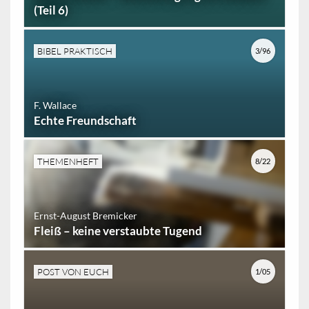
(Teil 6)
BIBEL PRAKTISCH
3/96
F. Wallace
Echte Freundschaft
THEMENHEFT
8/22
Ernst-August Bremicker
Fleiß – keine verstaubte Tugend
POST VON EUCH
1/05