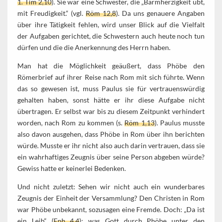
1. Tim 2,10
). Sie war eine Schwester, die „Barmherzigkeit übt,
mit Freudigkeit.“ (vgl.
Röm 12,8
). Da uns genauere Angaben
über ihre Tätigkeit fehlen, wird unser Blick auf die Vielfalt
der Aufgaben gerichtet, die Schwestern auch heute noch tun
dürfen und die die Anerkennung des Herrn haben.
Man hat die Möglichkeit geäußert, dass Phöbe den
Römerbrief auf ihrer Reise nach Rom mit sich führte. Wenn
das so gewesen ist, muss Paulus sie für vertrauenswürdig
gehalten haben, sonst hätte er ihr diese Aufgabe nicht
übertragen. Er selbst war bis zu diesem Zeitpunkt verhindert
worden, nach Rom zu kommen (s.
Röm 1,13
). Paulus musste
also davon ausgehen, dass Phöbe in Rom über ihn berichten
würde. Musste er ihr nicht also auch darin vertrauen, dass sie
ein wahrhaftiges Zeugnis über seine Person abgeben würde?
Gewiss hatte er keinerlei Bedenken.
Und nicht zuletzt: Sehen wir nicht auch ein wunderbares
Zeugnis der Einheit der Versammlung? Den Christen in Rom
war Phöbe unbekannt, sozusagen eine Fremde. Doch: „Da ist
ein Leib“ (
Eph 4,4
); was Gott durch Phöbe unter den