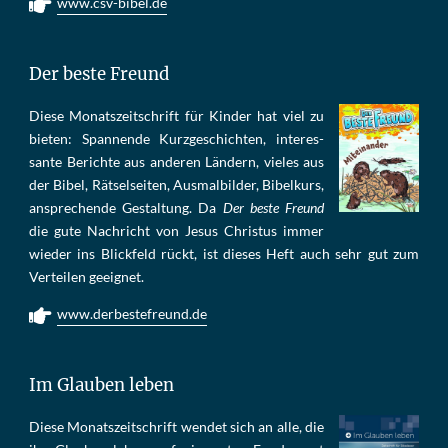
www.csv-bibel.de
Der beste Freund
Die­se Mo­nats­zeit­schrift für Kin­der hat viel zu
bie­ten: Span­nen­de Kurz­ge­schich­ten, in­te­res­
san­te Be­rich­te aus an­de­ren Län­dern, vie­les aus
der Bi­bel, Rät­sel­sei­ten, Aus­mal­bil­der, Bi­bel­kurs,
an­sprech­ende Ge­stal­tung. Da
Der beste Freund
die gu­te Nach­richt von Je­sus Chris­tus im­mer
wie­der ins Blick­feld rückt, ist die­ses Heft auch sehr gut zum
Ver­tei­len ge­eig­net.
www.derbestefreund.de
Im Glauben leben
Die­se Mo­nats­zeit­schrift wen­det sich an alle, die