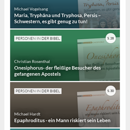
Michael Vogelsang
Maria, Tryphäna und Tryphosa, Persis –
Schwestern, es gibt genug zu tun!
PERSONEN IN DER BIBEL
S. 28
Christian Rosenthal
Onesiphorus- der fleißige Besucher des
gefangenen Apostels
PERSONEN IN DER BIBEL
S. 30
Michael Hardt
Epaphroditus - ein Mann riskiert sein Leben