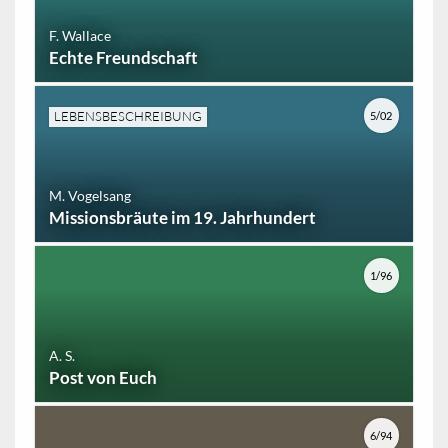
F. Wallace
Echte Freundschaft
LEBENSBESCHREIBUNG
5/02
M. Vogelsang
Missionsbräute im 19. Jahrhundert
1/96
A. S.
Post von Euch
6/94