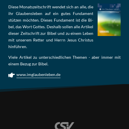
Die­se Mo­nats­zeit­schrift wen­det sich an alle, die
ihr Glau­bens­le­ben auf ein gu­tes Fun­da­ment
stüt­zen möch­ten. Die­ses Fun­da­ment ist die Bi­
bel, das Wort Got­tes. Des­halb sol­len al­le Ar­ti­kel
die­ser Zeit­schrift zur Bi­bel und zu ei­nem Le­ben
mit un­se­rem Ret­ter und Herrn Je­sus Chris­tus
hin­füh­ren.
Viele Artikel zu unterschiedlichen Themen - aber immer mit
einem Bezug zur Bibel.
www.imglaubenleben.de