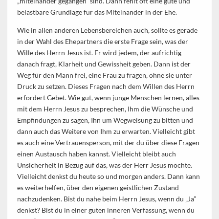
„miteinander gegangen” sind. Dann fehlt oft eine gute und
belastbare Grundlage für das Miteinander in der Ehe.
Wie in allen anderen Lebensbereichen auch, sollte es gerade
in der Wahl des Ehepartners die erste Frage sein, was der
Wille des Herrn Jesus ist. Er wird jedem, der aufrichtig
danach fragt, Klarheit und Gewissheit geben. Dann ist der
Weg für den Mann frei, eine Frau zu fragen, ohne sie unter
Druck zu setzen. Dieses Fragen nach dem Willen des Herrn
erfordert Gebet. Wie gut, wenn junge Menschen lernen, alles
mit dem Herrn Jesus zu besprechen, Ihm die Wünsche und
Empfindungen zu sagen, Ihn um Wegweisung zu bitten und
dann auch das Weitere von Ihm zu erwarten. Vielleicht gibt
es auch eine Vertrauensperson, mit der du über diese Fragen
einen Austausch haben kannst. Vielleicht bleibt auch
Unsicherheit in Bezug auf das, was der Herr Jesus möchte.
Vielleicht denkst du heute so und morgen anders. Dann kann
es weiterhelfen, über den eigenen geistlichen Zustand
nachzudenken. Bist du nahe beim Herrn Jesus, wenn du „Ja”
denkst? Bist du in einer guten inneren Verfassung, wenn du