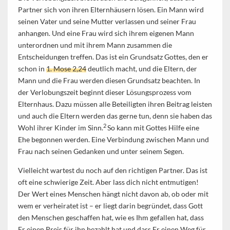
Partner sich von ihren Elternhäusern lösen. Ein Mann wird
seinen Vater und seine Mutter verlassen und seiner Frau
anhangen. Und eine Frau wird sich ihrem eigenen Mann
unterordnen und mit ihrem Mann zusammen die
Entscheidungen treffen. Das ist ein Grundsatz Gottes, den er
schon in
1. Mose 2,24
deutlich macht, und die Eltern, der
Mann und die Frau werden diesen Grundsatz beachten. In
der Verlobungszeit beginnt dieser Lösungsprozess vom
Elternhaus. Dazu müssen alle Beteiligten ihren Beitrag leisten
und auch die Eltern werden das gerne tun, denn sie haben das
2
Wohl ihrer Kinder im Sinn.
So kann mit Gottes Hilfe eine
Ehe begonnen werden. Eine Verbindung zwischen Mann und
Frau nach seinen Gedanken und unter seinem Segen.
Vielleicht wartest du noch auf den richtigen Partner. Das ist
oft eine schwierige Zeit. Aber lass dich nicht entmutigen!
Der Wert eines Menschen hängt nicht davon ab, ob oder mit
wem er verheiratet ist – er liegt darin begründet, dass Gott
den Menschen geschaffen hat, wie es Ihm gefallen hat, dass
Er einen Preis für ihn bezahlt hat und dass Er einen Weg für