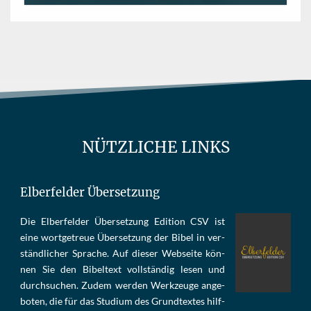
NÜTZLICHE LINKS
Elberfelder Übersetzung
Die Elber­fel­der Über­set­zung Edi­tion CSV ist
eine wort­ge­treue Über­set­zung der Bi­bel in ver­
ständ­li­cher Spra­che. Auf die­ser Web­sei­te kön­
nen Sie den Bi­bel­text voll­stän­dig le­sen und
durch­su­chen. Zu­dem wer­den Werk­zeu­ge an­ge­
bo­ten, die für das Stu­di­um des Grund­tex­tes hilf­