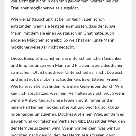
vielleicht gar nicht in den Sinn gekommen, werden bei der
Frau aber möglicherweise ausgelöst.
Wie viel Enttäuschung ist bei jungen Frauen schon
entstanden, wenn sie feststellen mussten, dass der junge
Mann, mit dem sie einen Austausch im Chat hatte, auch
anderen Mädchen schreibt! So weit hat der junge Mann
möglicherweise gar nicht gedacht.
Dieses Beispiel mag helfen, die unterschiedlichen Gedanken
und Empfindungen von Mann und Frau ein wenig deutlicher
zu machen. Oft ist uns dieser Unterschied gar nicht bewusst,
und es ist gut, darüber nachzudenken. Es entstehen Fragen:
Wie kann ich herausfinden, wie mein Gegenüber denkt? Wie
kann ich abschätzen, was mein Verhalten auslöst? Auch wenn
wir die Antworten auf diese Fragen nicht immer und in
jedem Fall kennen mögen, ist es gut und wichtig, sorgfältig
miteinander umzugehen. Doch es gibt einen Weg, auf dem es
Bewahrung vor falschem Verhalten gibt. Das ist der Weg, den
der Herr Jesus zeigen wird. Wenn wir bei dem, was wir tun
möchten, nach dem Willen des Herrn Jesus fragen, dann