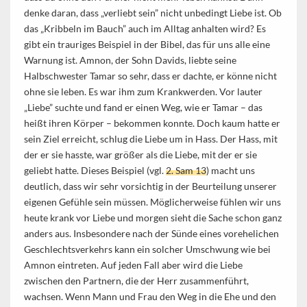
denke daran, dass „verliebt sein” nicht unbedingt Liebe ist. Ob
das „Kribbeln im Bauch” auch im Alltag anhalten wird? Es
gibt ein trauriges Beispiel in der Bibel, das für uns alle eine
Warnung ist. Amnon, der Sohn Davids, liebte seine
Halbschwester Tamar so sehr, dass er dachte, er könne nicht
ohne sie leben. Es war ihm zum Krankwerden. Vor lauter
„Liebe” suchte und fand er einen Weg, wie er Tamar – das
heißt ihren Körper – bekommen konnte. Doch kaum hatte er
sein Ziel erreicht, schlug die Liebe um in Hass. Der Hass, mit
der er sie hasste, war größer als die Liebe, mit der er sie
geliebt hatte. Dieses Beispiel (vgl.
2. Sam 13
) macht uns
deutlich, dass wir sehr vorsichtig in der Beurteilung unserer
eigenen Gefühle sein müssen. Möglicherweise fühlen wir uns
heute krank vor Liebe und morgen sieht die Sache schon ganz
anders aus. Insbesondere nach der Sünde eines vorehelichen
Geschlechtsverkehrs kann ein solcher Umschwung wie bei
Amnon eintreten. Auf jeden Fall aber wird die Liebe
zwischen den Partnern, die der Herr zusammenführt,
wachsen. Wenn Mann und Frau den Weg in die Ehe und den