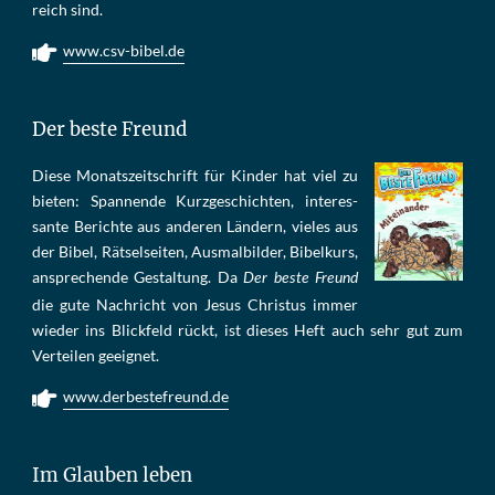
reich sind.
www.csv-bibel.de
Der beste Freund
Die­se Mo­nats­zeit­schrift für Kin­der hat viel zu
bie­ten: Span­nen­de Kurz­ge­schich­ten, in­te­res­
san­te Be­rich­te aus an­de­ren Län­dern, vie­les aus
der Bi­bel, Rät­sel­sei­ten, Aus­mal­bil­der, Bi­bel­kurs,
an­sprech­ende Ge­stal­tung. Da
Der beste Freund
die gu­te Nach­richt von Je­sus Chris­tus im­mer
wie­der ins Blick­feld rückt, ist die­ses Heft auch sehr gut zum
Ver­tei­len ge­eig­net.
www.derbestefreund.de
Im Glauben leben