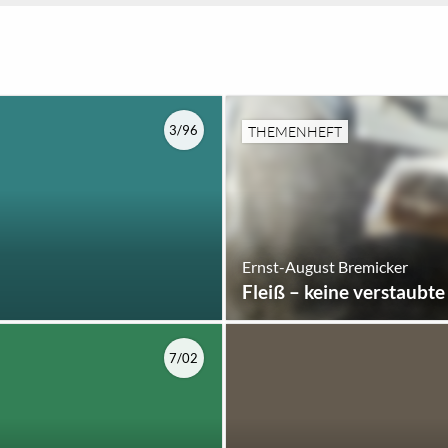
3/96
THEMENHEFT
Ernst-August Bremicker
Fleiß – keine verstaubt
7/02