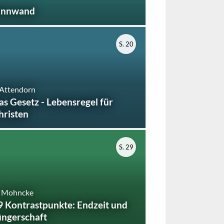
innwand
S. 20
 Attendorn
as Gesetz - Lebensregel für
hristen
S. 29
. Mohncke
9 Kontrastpunkte: Endzeit und
üngerschaft