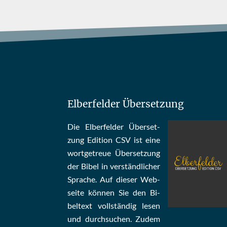
Elberfelder Übersetzung
Die Elber­fel­der Über­set­
zung Edi­tion CSV ist eine
wort­ge­treue Über­set­zung
der Bi­bel in ver­ständ­li­cher
Spra­che. Auf die­ser Web­
sei­te kön­nen Sie den Bi­
bel­text voll­stän­dig le­sen
und durch­su­chen. Zu­dem