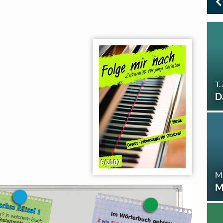
T.
D
M
M