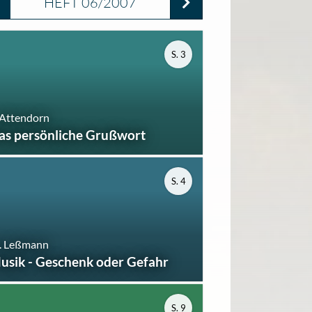
HEFT 06/2007
S. 3
 Attendorn
as persönliche Grußwort
S. 4
. Leßmann
usik - Geschenk oder Gefahr
S. 9