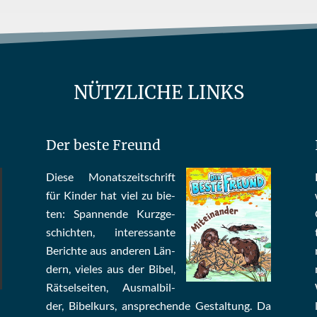
NÜTZLICHE LINKS
Der beste Freund
Die­se Mo­nats­zeit­schrift
für Kin­der hat viel zu bie­
ten: Span­nen­de Kurz­ge­
schich­ten, in­te­res­san­te
Be­rich­te aus an­de­ren Län­
dern, vie­les aus der Bi­bel,
Rät­sel­sei­ten, Aus­mal­bil­
der, Bi­bel­kurs, an­sprech­ende Ge­stal­tung. Da