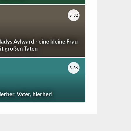
S. 32
ladys Aylward - eine kleine Frau
it großen Taten
S. 36
ierher, Vater, hierher!