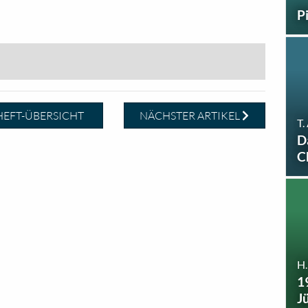
P
EFT-ÜBERSICHT
NÄCHSTER ARTIKEL
T.
D
C
H
1
J