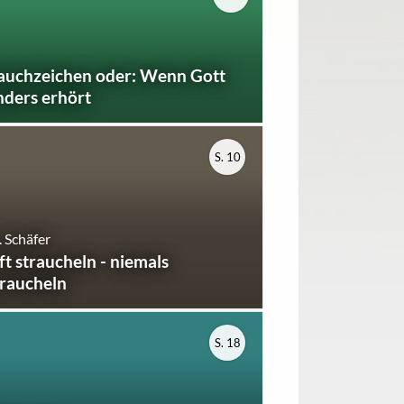
auchzeichen oder: Wenn Gott
nders erhört
S. 10
 Schäfer
ft straucheln - niemals
traucheln
S. 18