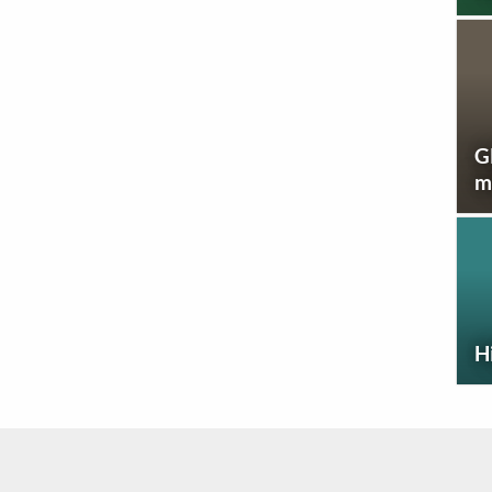
G
m
H