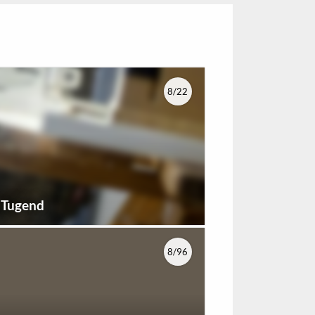
8/22
e Tugend
8/96