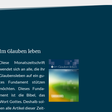
Im Glauben leben
Die­se Mo­nats­zeit­schrift
wen­det sich an alle, die ihr
Glau­bens­le­ben auf ein gu­
tes Fun­da­ment stüt­zen
möch­ten. Die­ses Fun­da­
ment ist die Bi­bel, das
Wort Got­tes. Des­halb sol­
len al­le Ar­ti­kel die­ser Zeit­