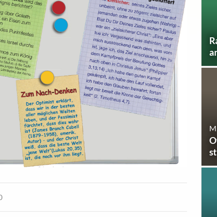
R
a
M.
O
s
0