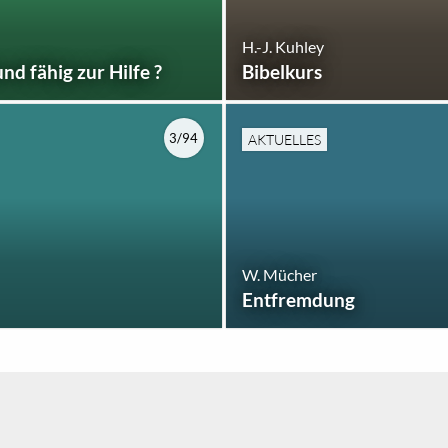
H.-J. Kuhley
und fähig zur Hilfe ?
Bibelkurs
3/94
AKTUELLES
W. Mücher
Entfremdung