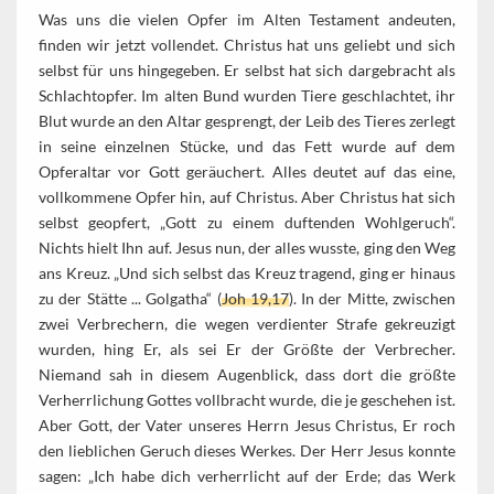
Was uns die vielen Opfer im Alten Testament andeuten,
finden wir jetzt vollendet. Christus hat uns geliebt und sich
selbst für uns hingegeben. Er selbst hat sich dargebracht als
Schlachtopfer. Im alten Bund wurden Tiere geschlachtet, ihr
Blut wurde an den Altar gesprengt, der Leib des Tieres zerlegt
in seine einzelnen Stücke, und das Fett wurde auf dem
Opferaltar vor Gott geräuchert. Alles deutet auf das eine,
vollkommene Opfer hin, auf Christus. Aber Christus hat sich
selbst geopfert, „Gott zu einem duftenden Wohlgeruch“.
Nichts hielt Ihn auf. Jesus nun, der alles wusste, ging den Weg
ans Kreuz. „Und sich selbst das Kreuz tragend, ging er hinaus
zu der Stätte ... Golgatha“ (
Joh 19,17
). In der Mitte, zwischen
zwei Verbrechern, die wegen verdienter Strafe gekreuzigt
wurden, hing Er, als sei Er der Größte der Verbrecher.
Niemand sah in diesem Augenblick, dass dort die größte
Verherrlichung Gottes vollbracht wurde, die je geschehen ist.
Aber Gott, der Vater unseres Herrn Jesus Christus, Er roch
den lieblichen Geruch dieses Werkes. Der Herr Jesus konnte
sagen: „Ich habe dich verherrlicht auf der Erde; das Werk