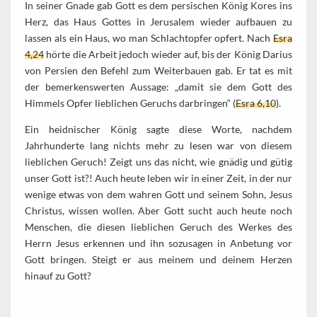
In seiner Gnade gab Gott es dem persischen König Kores ins
Herz, das Haus Gottes in Jerusalem wieder aufbauen zu
lassen als ein Haus, wo man Schlachtopfer opfert. Nach
Esra
4,24
hörte die Arbeit jedoch wieder auf, bis der König Darius
von Persien den Befehl zum Weiterbauen gab. Er tat es mit
der bemerkenswerten Aussage: „damit sie dem Gott des
Himmels Opfer lieblichen Geruchs darbringen“ (
Esra 6,10
).
Ein heidnischer König sagte diese Worte, nachdem
Jahrhunderte lang nichts mehr zu lesen war von diesem
lieblichen Geruch! Zeigt uns das nicht, wie gnädig und gütig
unser Gott ist?! Auch heute leben wir in einer Zeit, in der nur
wenige etwas von dem wahren Gott und seinem Sohn, Jesus
Christus, wissen wollen. Aber Gott sucht auch heute noch
Menschen, die diesen lieblichen Geruch des Werkes des
Herrn Jesus erkennen und ihn sozusagen in Anbetung vor
Gott bringen. Steigt er aus meinem und deinem Herzen
hinauf zu Gott?