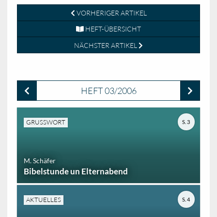
VORHERIGER ARTIKEL
HEFT-ÜBERSICHT
NÄCHSTER ARTIKEL
HEFT 03/2006
GRUSSWORT
S. 3
M. Schäfer
Bibelstunde un Elternabend
AKTUELLES
S. 4