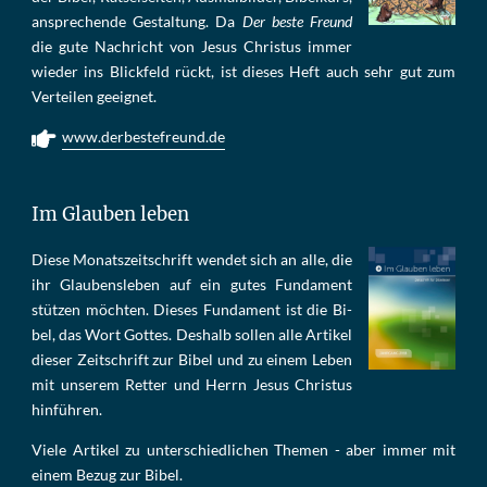
an­sprech­ende Ge­stal­tung. Da
Der beste Freund
die gu­te Nach­richt von Je­sus Chris­tus im­mer
wie­der ins Blick­feld rückt, ist die­ses Heft auch sehr gut zum
Ver­tei­len ge­eig­net.
www.derbestefreund.de
Im Glauben leben
Die­se Mo­nats­zeit­schrift wen­det sich an alle, die
ihr Glau­bens­le­ben auf ein gu­tes Fun­da­ment
stüt­zen möch­ten. Die­ses Fun­da­ment ist die Bi­
bel, das Wort Got­tes. Des­halb sol­len al­le Ar­ti­kel
die­ser Zeit­schrift zur Bi­bel und zu ei­nem Le­ben
mit un­se­rem Ret­ter und Herrn Je­sus Chris­tus
hin­füh­ren.
Viele Artikel zu unterschiedlichen Themen - aber immer mit
einem Bezug zur Bibel.