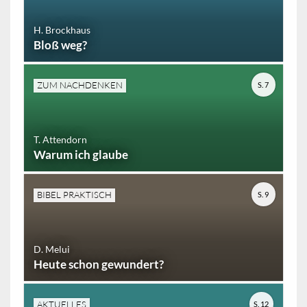
H. Brockhaus
Bloß weg?
ZUM NACHDENKEN
S. 7
T. Attendorn
Warum ich glaube
BIBEL PRAKTISCH
S. 9
D. Melui
Heute schon gewundert?
AKTUELLES
S. 12