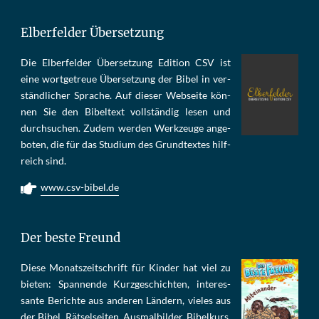
Elberfelder Übersetzung
Die Elber­fel­der Über­set­zung Edi­tion CSV ist
eine wort­ge­treue Über­set­zung der Bi­bel in ver­
ständ­li­cher Spra­che. Auf die­ser Web­sei­te kön­
nen Sie den Bi­bel­text voll­stän­dig le­sen und
durch­su­chen. Zu­dem wer­den Werk­zeu­ge an­ge­
bo­ten, die für das Stu­di­um des Grund­tex­tes hilf­
reich sind.
www.csv-bibel.de
Der beste Freund
Die­se Mo­nats­zeit­schrift für Kin­der hat viel zu
bie­ten: Span­nen­de Kurz­ge­schich­ten, in­te­res­
san­te Be­rich­te aus an­de­ren Län­dern, vie­les aus
der Bi­bel, Rät­sel­sei­ten, Aus­mal­bil­der, Bi­bel­kurs,