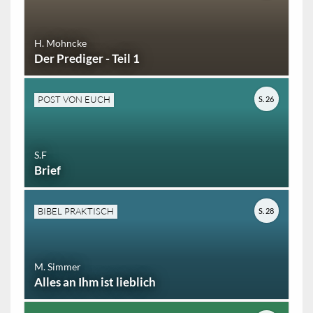
H. Mohncke
Der Prediger - Teil 1
POST VON EUCH
S. 26
S.F
Brief
BIBEL PRAKTISCH
S. 28
M. Simmer
Alles an Ihm ist lieblich