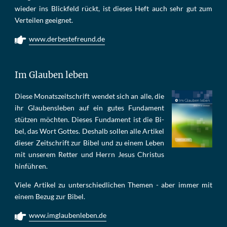
wie­der ins Blick­feld rückt, ist die­ses Heft auch sehr gut zum
Ver­tei­len ge­eig­net.
www.derbestefreund.de
Im Glauben leben
Die­se Mo­nats­zeit­schrift wen­det sich an alle, die
ihr Glau­bens­le­ben auf ein gu­tes Fun­da­ment
stüt­zen möch­ten. Die­ses Fun­da­ment ist die Bi­
bel, das Wort Got­tes. Des­halb sol­len al­le Ar­ti­kel
die­ser Zeit­schrift zur Bi­bel und zu ei­nem Le­ben
mit un­se­rem Ret­ter und Herrn Je­sus Chris­tus
hin­füh­ren.
Viele Artikel zu unterschiedlichen Themen - aber immer mit
einem Bezug zur Bibel.
www.imglaubenleben.de