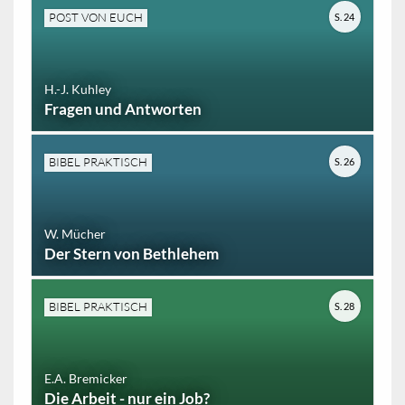
POST VON EUCH
S. 24
H.-J. Kuhley
Fragen und Antworten
BIBEL PRAKTISCH
S. 26
W. Mücher
Der Stern von Bethlehem
BIBEL PRAKTISCH
S. 28
E.A. Bremicker
Die Arbeit - nur ein Job?