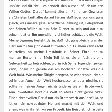
unnütz und töricht; - es handelt sich ausschließlich um den
Willen Gottes. Darauf kommt alles an. Für unser Gewissen
als Christen läuft alles darauf hinaus, daß jeder von uns, ganz
gleich, was unsere gesellschaftliche Stellung ist, Gelegenheit
hat, Seinen Willen zu tun, Sein Diener zu sein und darin zu
zeigen, daß er Ihn unendlich viel höher schätzt als die Welt.
Meine Segnung besteht darin, daß ich, ganz gleich, was der
Herr mir zu tun gibt, damit zufrieden bin. Er allein kann recht
beurteilen, ob meine Umstände zu Seiner Ehre und zu
meinem Besten sind. Mein Teil ist es, sie einfach als eine
Gelegenheit zu betrachten, worin ich Seine Tugenden zeigen
kann, indem ich gerade das am höchsten schätze, was die
Welt haßt. Was meine Tätigkeit angeht, so wiederhole ich: sie
sei in den Augen der Welt hochangesehen oder niedrig, sie
sollte in meinen Augen nichts anderes als ein Broterwerb
sein. Zweifellos hört die Welt so etwas nicht gerne. Was?
Einen ehrenvollen Beruf nur als Broterwerb ausüben? Ja, so
ist es; ein gekreuzigter Heiland macht mit der Welt und
allem, was in ihr ist, kurzen Prozeß. Ein Beispiel: Ich arbeite