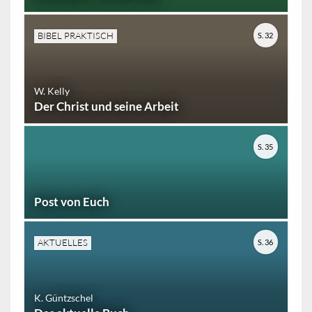
BIBEL PRAKTISCH
S. 32
W. Kelly
Der Christ und seine Arbeit
S. 35
Post von Euch
AKTUELLES
S. 36
K. Güntzschel