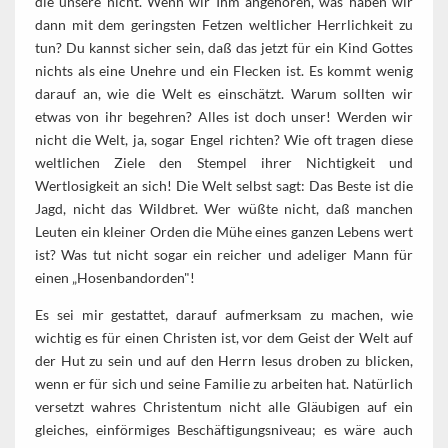
die unsere nicht. Wenn wir Ihm angehören, was haben wir
dann mit dem geringsten Fetzen weltlicher Herrlichkeit zu
tun? Du kannst sicher sein, daß das jetzt für ein Kind Gottes
nichts als eine Unehre und ein Flecken ist. Es kommt wenig
darauf an, wie die Welt es einschätzt. Warum sollten wir
etwas von ihr begehren? Alles ist doch unser! Werden wir
nicht die Welt, ja, sogar Engel richten? Wie oft tragen diese
weltlichen Ziele den Stempel ihrer Nichtigkeit und
Wertlosigkeit an sich! Die Welt selbst sagt: Das Beste ist die
Jagd, nicht das Wildbret. Wer wüßte nicht, daß manchen
Leuten ein kleiner Orden die Mühe eines ganzen Lebens wert
ist? Was tut nicht sogar ein reicher und adeliger Mann für
einen „Hosenbandorden"!
Es sei mir gestattet, darauf aufmerksam zu machen, wie
wichtig es für einen Christen ist, vor dem Geist der Welt auf
der Hut zu sein und auf den Herrn lesus droben zu blicken,
wenn er für sich und seine Familie zu arbeiten hat. Natürlich
versetzt wahres Christentum nicht alle Gläubigen auf ein
gleiches, einförmiges Beschäftigungsniveau; es wäre auch