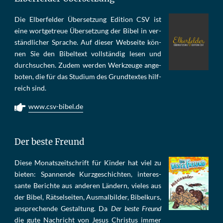
Die Elber­fel­der Über­set­zung Edi­tion CSV ist
eine wort­ge­treue Über­set­zung der Bi­bel in ver­
ständ­li­cher Spra­che. Auf die­ser Web­sei­te kön­
nen Sie den Bi­bel­text voll­stän­dig le­sen und
durch­su­chen. Zu­dem wer­den Werk­zeu­ge an­ge­
bo­ten, die für das Stu­di­um des Grund­tex­tes hilf­
reich sind.
www.csv-bibel.de
Der beste Freund
Die­se Mo­nats­zeit­schrift für Kin­der hat viel zu
bie­ten: Span­nen­de Kurz­ge­schich­ten, in­te­res­
san­te Be­rich­te aus an­de­ren Län­dern, vie­les aus
der Bi­bel, Rät­sel­sei­ten, Aus­mal­bil­der, Bi­bel­kurs,
an­sprech­ende Ge­stal­tung. Da
Der beste Freund
die gu­te Nach­richt von Je­sus Chris­tus im­mer