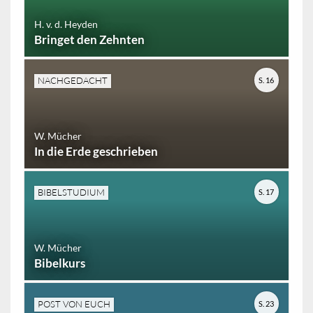
H. v. d. Heyden
Bringet den Zehnten
NACHGEDACHT
S. 16
W. Mücher
In die Erde geschrieben
BIBELSTUDIUM
S. 17
W. Mücher
Bibelkurs
POST VON EUCH
S. 23