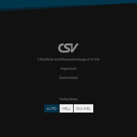
Christliche Schriftenverbreitung e.V. (CSV)
Impressum
Datenschutz
Farbschema
AUTO
HELL
DUNKEL