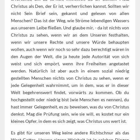
Christus als Den, der Er ist, verherrlichen kannst. Sollten wir
nicht Sein Brief sein, gekannt und gelesen von allen
Menschen? Das ist der Weg, wie Ströme lebendigen Wassers
aus unserem Leibe fließen. Und glaube mir, - da ist nichts von
Christus zu sehen, wenn wir an dem Unseren festhalten,
wenn wir unsere Rechte und unsere Würde behaupten
wollen, auch wenn wir noch so sehr dazu berechtigt wären in
den Augen der Welt, die ja heute jede Autorität von sich
weist und sich empört, wenn ihre Freiheiten angetastet
werden. Natürlich ist aber auch in einem sozial niedrig
gestellten Menschen nichts von Christus zu sehen, wenn er
jede Gelegenheit wahrnimmt, um in dem, was er in dieser
Welt begehrenswert findet, vorwärts zu kommen. Ob du
hochgestellt oder niedrig bist (wie Menschen es nennen), du
hast immer Gelegenheit, es zu beweisen, was du von Christus
denkst. Mag die Prüfung sein, wie sie will, es kostet nur ein
kleines Opfer, in dem es sich zeigt, was Christus uns wert ist.
Es gibt für unseren Weg keine andere Richtschnur als das
Wort Gottes. Unsere eigene Weisheit ist in solchen Dingen