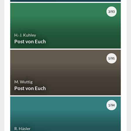
3/93
H.-J. Kuhley
Post von Euch
5/95
M. Wuttig
Post von Euch
1/94
R. Häsler