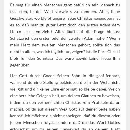
Es mag für einen Menschen ganz natürlich sein, danach zu
trach-ten, in der Welt vorwärts zu kommen. Aber, liebe
Geschwister, wo bleibt unsere Treue Christus gegenüber? Ist
es so, daß man zu guter Letzt doch den ersten Adam dem
Herrn Jesus vorzieht? Alles läuft auf die Frage hinaus:
Schätze ich den ersten oder den zweiten Adam höher? Wenn
mein Herz dem zweiten Menschen gehört, sollte sich das
nicht in allem, was ich täglich tue, zeigen? Ist die Ehre Christi
bloß für den Sonntag? Das wäre gewiß keine Treue Ihm
gegenüber.
Hat Gott durch Gnade Seinen Sohn in dir geof-fenbart,
während du eine Stellung bekleidest, die in der Welt nicht
viel gilt und dir keine Ehre einbringt, so bleibe dabei. Welch
eine herrliche Gelegen-heit, um deinen Glauben zu beweisen,
indem du den verherrlichten Christus zum Prüfstein dafür
machst, ob du auf diesem Weg Gott auf deiner Seite haben
kannst! Ich möchte dir nicht nahelegen, daß du diesem oder
jenem Menschen folgst, sondern daß du das Wort Gottes
erforschst, um zu se-hen, inwieweit du an deinem Platz