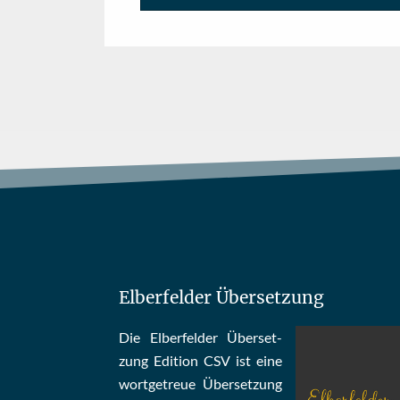
Elberfelder Übersetzung
Die Elber­fel­der Über­set­
zung Edi­tion CSV ist eine
wort­ge­treue Über­set­zung