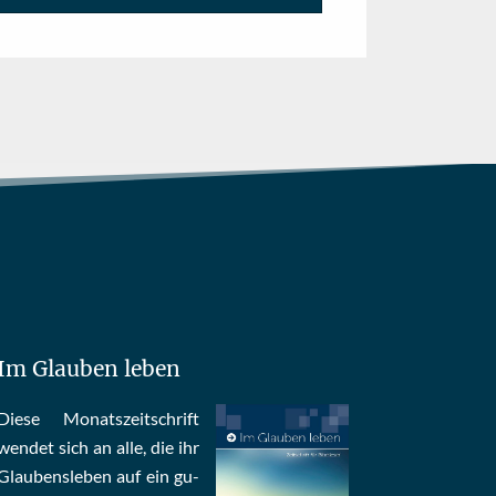
Im Glauben leben
Die­se Mo­nats­zeit­schrift
wen­det sich an alle, die ihr
Glau­bens­le­ben auf ein gu­