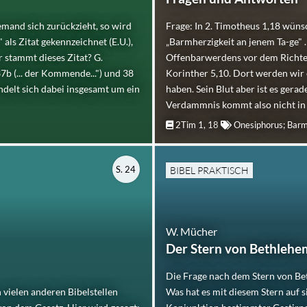
emand sich zurückzieht, so wird
Frage: In 2. Timotheus 1,18 wün
als Zitat gekennzeichnet (E.U.),
„Barmherzigkeit an jenem Ta-ge" 
 stammt dieses Zitat? G.
Offenbarwerdens vor dem Richters
b (... der Kommende...") und 38
Korinther 5,10. Dort werden wir 
delt sich dabei insgesamt um ein
haben. Sein Blut aber ist es gerad
Verdammnis kommt also nicht in .
2Tim 1, 18
Onesiphorus; Barm
S. 24
BIBEL PRAKTISCH
W. Mücher
Der Stern von Bethlehe
Die Frage nach dem Stern von Be
n vielen anderen Bibelstellen
Was hat es mit diesem Stern auf 