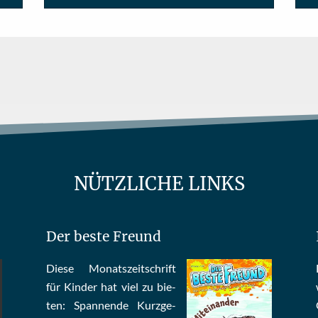
NÜTZLICHE LINKS
Der beste Freund
Die­se Mo­nats­zeit­schrift
für Kin­der hat viel zu bie­
ten: Span­nen­de Kurz­ge­