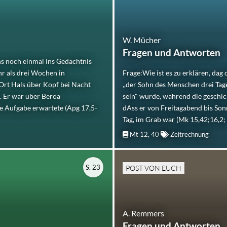
W. Mücher
Fragen und Antworten
 noch einmal ins Gedächtnis
hr als drei Wochen in
Frage:Wie ist es zu erklären, dag
 Ort Hals über Kopf bei Nacht
,,der Sohn des Menschen drei Tag
e. Er war über Beröa
sein" würde, während die geschic
e Aufgabe erwartete (Apg 17,5-
dAss er von Freitagabend bis Son
Tag, im Grab war (Mk 15,42;16,2; L
Mt 12, 40
Zeitrechnung
S. 23
POST VON EUCH
A. Remmers
Fragen und Antworten