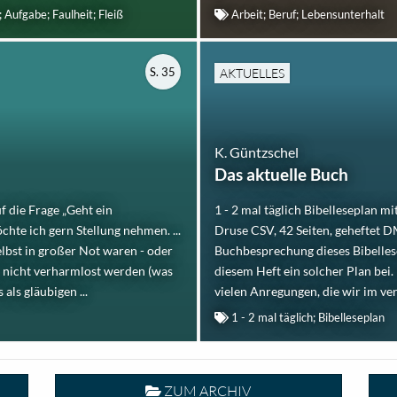
 Aufgabe; Faulheit; Fleiß
Arbeit; Beruf; Lebensunterhalt
S. 35
AKTUELLES
K. Güntzschel
Das aktuelle Buch
 die Frage „Geht ein
1 - 2 mal täglich Bibelleseplan m
hte ich gern Stellung nehmen. ...
Druse CSV, 42 Seiten, geheftet D
elbst in großer Not waren - oder
Buchbesprechung dieses Bibelles
rd nicht verharmlost werden (was
diesem Heft ein solcher Plan bei.
als gläubigen ...
vielen Anregungen, die wir im ver
1 - 2 mal täglich; Bibelleseplan
ZUM ARCHIV