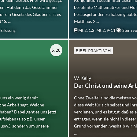
von dem Gesetz. Hier wird gesagt:
Konjunktion bestimmter Gestirne,
ben. Hat denn das Gesetz immer
berühmte Mathematiker und Hof
ür ein Gesetz des Glaubens ist es
herausgefunden zu haben glaubte?
S. ...
Matthäus 2 ...
 Erlösung
Mt 2, 1.2; Mt 2, 9-11
Stern v
S. 28
BIBEL PRAKTISCH
W. Kelly
Der Christ und seine Arb
 uns ein wenig damit
Ohne Zweifel sind die meisten v
iche Arbeit sagt. Welche
diese Welt für sich selbst und ih
 haben? Dabei geht es uns jetzt
verdienen, und es ist gut, daß es 
fsleben (also z.B. unser
ertragen, wenn sie nicht in dieser
 usw.), sondern um unsere
Grund vorhanden, weshalb wir n
...