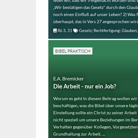
lesen wir, daß wir freigemacht worden sind 
„Wir bestätigen das Gesetz" durch den Glau
noch einen Einfluß auf unser Leben? 2) Was f
überhaupt, das in Vers 27 angesprochen wird? 
Rö 3, 31
Gesetz; Rechtfertigung; Glauben;
BIBEL PRAKTISCH
E.A. Bremicker
Die Arbeit - nur ein Job?
Worum es geht In diesem Beitrag wollen wir
beschäftigen, was die Bibel über unsere tägl
Einstellung sollte ein Christ zu seiner Arbeit
nicht speziell um unsere Beziehungen im Beru
Verhalten gegenüber Kollegen, Vorgesetzten
Grundhaltung zur Arbeit. ...