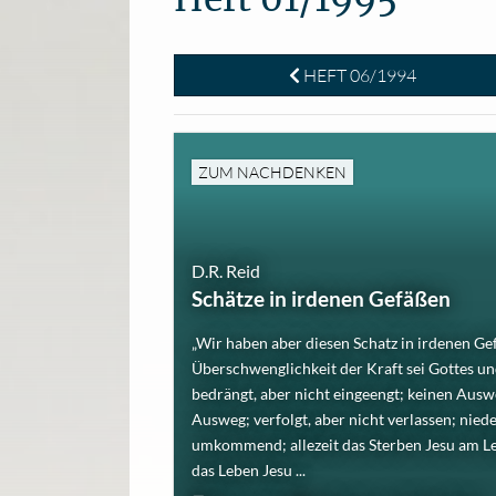
HEFT 06/1994
ZUM NACHDENKEN
D.R. Reid
Schätze in irdenen Gefäßen
„Wir haben aber diesen Schatz in irdenen Ge
Überschwenglichkeit der Kraft sei Gottes un
bedrängt, aber nicht eingeengt; keinen Ausw
Ausweg; verfolgt, aber nicht verlassen; nied
umkommend; allezeit das Sterben Jesu am L
das Leben Jesu ...