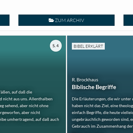
ZUM ARCHIV
S. 4
BIBEL ERKLÄRT
R. Brockhaus
Biblische Begriffe
fäßen, auf daß die
d nicht aus uns. Allenthalben
Die Erläuterungen, die wir unter 
eg sehend, aber nicht ohne
haben nicht das Ziel, eine theolo
ergeworfen, aber nicht
einfach Begriffe, die heute viell
eibe umhertragend, auf daß auch
ungebräuchlich geworden sind, er
Gebrauch im Zusammenhang der Hei