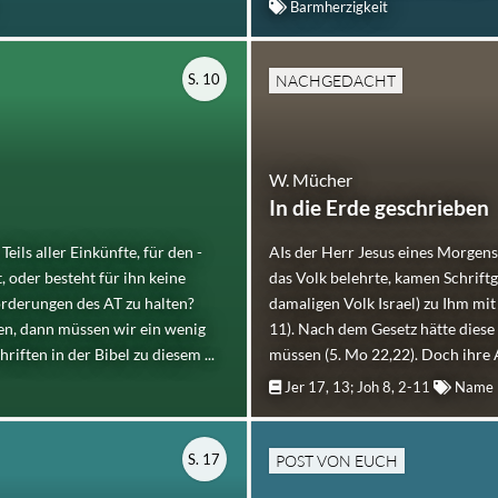
Barmherzigkeit
S. 10
NACHGEDACHT
W. Mücher
In die Erde geschrieben
Teils aller Einkünfte, für den -
AIs der Herr Jesus eines Morgen
, oder besteht für ihn keine
das Volk belehrte, kamen Schriftg
orderungen des AT zu halten?
damaligen Volk Israel) zu Ihm mit 
en, dann müssen wir ein wenig
11). Nach dem Gesetz hätte diese
iften in der Bibel zu diesem ...
müssen (5. Mo 22,22). Doch ihre A
Jer 17, 13; Joh 8, 2-11
Name
S. 17
POST VON EUCH