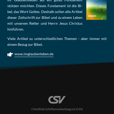
stüt­zen möch­ten. Die­ses Fun­da­ment ist die Bi­
bel, das Wort Got­tes. Des­halb sol­len al­le Ar­ti­kel
die­ser Zeit­schrift zur Bi­bel und zu ei­nem Le­ben
mit un­se­rem Ret­ter und Herrn Je­sus Chris­tus
hin­füh­ren.
Viele Artikel zu unterschiedlichen Themen - aber immer mit
einem Bezug zur Bibel.
www.imglaubenleben.de
Christliche Schriftenverbreitung e.V. (CSV)