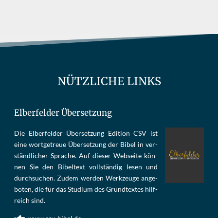
NÜTZLICHE LINKS
Elberfelder Übersetzung
Die Elber­fel­der Über­set­zung Edi­tion CSV ist
eine wort­ge­treue Über­set­zung der Bi­bel in ver­
ständ­li­cher Spra­che. Auf die­ser Web­sei­te kön­
nen Sie den Bi­bel­text voll­stän­dig le­sen und
durch­su­chen. Zu­dem wer­den Werk­zeu­ge an­ge­
bo­ten, die für das Stu­di­um des Grund­tex­tes hilf­
reich sind.