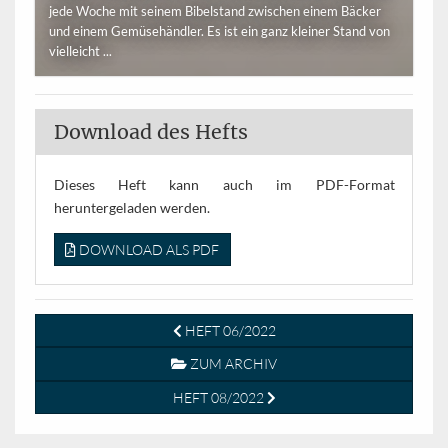
jede Woche mit seinem Bibelstand zwischen einem Bäcker
und einem Gemüsehändler. Es ist ein ganz kleiner Stand von
vielleicht ...
Download des Hefts
Dieses Heft kann auch im PDF-Format
heruntergeladen werden.
DOWNLOAD ALS PDF
HEFT 06/2022
ZUM ARCHIV
HEFT 08/2022