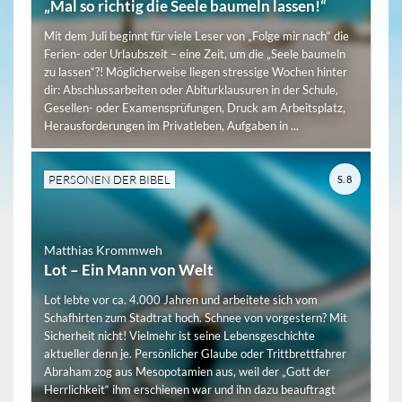
„Mal so richtig die Seele baumeln lassen!“
Mit dem Juli beginnt für viele Leser von „Folge mir nach“ die
Ferien- oder Urlaubszeit – eine Zeit, um die „Seele baumeln
zu lassen“?! Möglicherweise liegen stressige Wochen hinter
dir: Abschlussarbeiten oder Abiturklausuren in der Schule,
Gesellen- oder Examensprüfungen, Druck am Arbeitsplatz,
Herausforderungen im Privatleben, Aufgaben in ...
PERSONEN DER BIBEL
S. 8
Matthias Krommweh
Lot – Ein Mann von Welt
Lot lebte vor ca. 4.000 Jahren und arbeitete sich vom
Schafhirten zum Stadtrat hoch. Schnee von vorgestern? Mit
Sicherheit nicht! Vielmehr ist seine Lebensgeschichte
aktueller denn je. Persönlicher Glaube oder Trittbrettfahrer
Abraham zog aus Mesopotamien aus, weil der „Gott der
Herrlichkeit“ ihm erschienen war und ihn dazu beauftragt