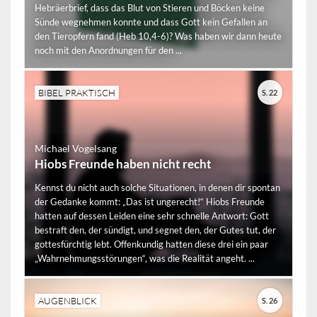
Hebräerbrief, dass das Blut von Stieren und Böcken keine
Sünde wegnehmen konnte und dass Gott kein Gefallen an
den Tieropfern fand (Heb 10,4-6)? Was haben wir dann heute
noch mit den Anordnungen für den ...
BIBEL PRAKTISCH
S. 22
Michael Vogelsang
Hiobs Freunde haben nicht recht
Kennst du nicht auch solche Situationen, in denen dir spontan
der Gedanke kommt: „Das ist ungerecht!“ Hiobs Freunde
hatten auf dessen Leiden eine sehr schnelle Antwort: Gott
bestraft den, der sündigt, und segnet den, der Gutes tut, der
gottesfürchtig lebt. Offenkundig hatten diese drei ein paar
„Wahrnehmungsstörungen“, was die Realität angeht. ...
AUGENBLICK
S. 26