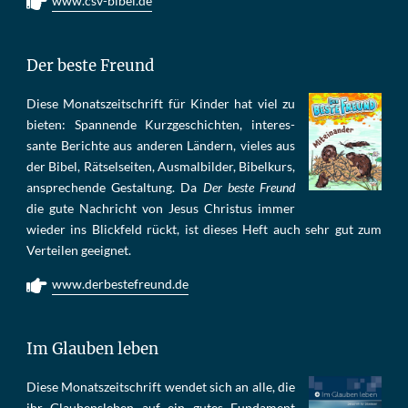
www.csv-bibel.de
Der beste Freund
Die­se Mo­nats­zeit­schrift für Kin­der hat viel zu
bie­ten: Span­nen­de Kurz­ge­schich­ten, in­te­res­
san­te Be­rich­te aus an­de­ren Län­dern, vie­les aus
der Bi­bel, Rät­sel­sei­ten, Aus­mal­bil­der, Bi­bel­kurs,
an­sprech­ende Ge­stal­tung. Da
Der beste Freund
die gu­te Nach­richt von Je­sus Chris­tus im­mer
wie­der ins Blick­feld rückt, ist die­ses Heft auch sehr gut zum
Ver­tei­len ge­eig­net.
www.derbestefreund.de
Im Glauben leben
Die­se Mo­nats­zeit­schrift wen­det sich an alle, die
ihr Glau­bens­le­ben auf ein gu­tes Fun­da­ment