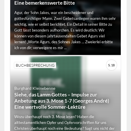
Eine bemerkenswerte Bitte
Agur, der Sohn Jakes, war ein bescheidener und
gottesfürchtiger Mann. Zwei Gebetsanliegen waren ihm sehr
wichtig, wie er selbst berichtet. Ein Detail in seiner Bitte zu
Gott lässt besonders aufhorchen. Es wird deutlich: Wir
können von diesem jahrtausendalten Gebet Agurs viel
lernen! „Worte Agurs, des Sohnes Jakes … Zweierlei erbitte
ich von dir; verweigere es mir ...
BUCHBESPRECHUNG
S. 18
Burghard Kleinebenne
Siehe, das Lamm Gottes – Impulse zur
Anbetung aus 3. Mose 1-7 (Georges André)
Eine wertvolle Sommer-Lektüre
Wozu überhaupt noch 3. Mose lesen? Haben die
alttestamentlichen Opfer und Opfervorschriften für uns
Christen überhaupt noch eine Bedeutung? Sagt uns nicht der