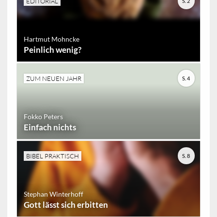
EDITORIAL
S. 2
Hartmut Mohncke
Peinlich wenig?
ZUM NEUEN JAHR
S. 4
Fokko Peters
Einfach nichts
BIBEL PRAKTISCH
S. 8
Stephan Winterhoff
Gott lässt sich erbitten