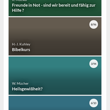
Freunde in Not - sind wir bereit und fähig zur
Hilfe ?
8/96
H.-J. Kuhley
Bibelkurs
3/94
W. Mücher
Heilsgewißheit?
6/10