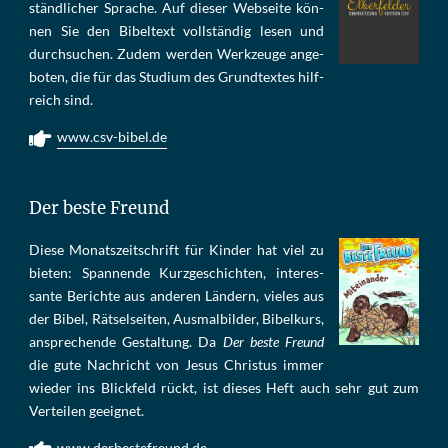
ständ­li­cher Spra­che. Auf die­ser Web­sei­te kön­
nen Sie den Bi­bel­text voll­stän­dig le­sen und
durch­su­chen. Zu­dem wer­den Werk­zeu­ge an­ge­
bo­ten, die für das Stu­di­um des Grund­tex­tes hilf­
reich sind.
www.csv-bibel.de
Der beste Freund
Die­se Mo­nats­zeit­schrift für Kin­der hat viel zu
bie­ten: Span­nen­de Kurz­ge­schich­ten, in­te­res­
san­te Be­rich­te aus an­de­ren Län­dern, vie­les aus
der Bi­bel, Rät­sel­sei­ten, Aus­mal­bil­der, Bi­bel­kurs,
an­sprech­ende Ge­stal­tung. Da
Der beste Freund
die gu­te Nach­richt von Je­sus Chris­tus im­mer
wie­der ins Blick­feld rückt, ist die­ses Heft auch sehr gut zum
Ver­tei­len ge­eig­net.
www.derbestefreund.de