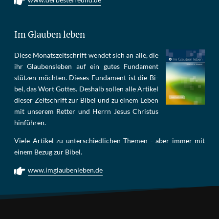
Im Glauben leben
Die­se Mo­nats­zeit­schrift wen­det sich an alle, die
ihr Glau­bens­le­ben auf ein gu­tes Fun­da­ment
stüt­zen möch­ten. Die­ses Fun­da­ment ist die Bi­
bel, das Wort Got­tes. Des­halb sol­len al­le Ar­ti­kel
die­ser Zeit­schrift zur Bi­bel und zu ei­nem Le­ben
mit un­se­rem Ret­ter und Herrn Je­sus Chris­tus
hin­füh­ren.
Viele Artikel zu unterschiedlichen Themen - aber immer mit
einem Bezug zur Bibel.
www.imglaubenleben.de