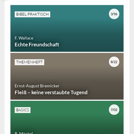
BIBEL PRAKTISCH
3/96
F. Wallace
Echte Freundschaft
THEMENHEFT
8/22
Ernst-August Bremicker
Fleiß – keine verstaubte Tugend
BASICS
7/02
R. Möckel