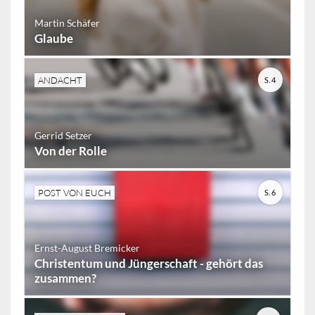
Martin Schäfer
Glaube
ANDACHT
S. 4
Gerrid Setzer
Von der Rolle
POST VON EUCH
S. 6
Ernst-August Bremicker
Christentum und Jüngerschaft - gehört das
zusammen?