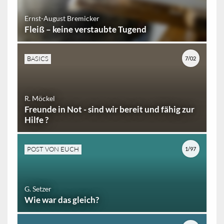
Ernst-August Bremicker
Fleiß – keine verstaubte Tugend
BASICS
7/02
R. Möckel
Freunde in Not - sind wir bereit und fähig zur
Hilfe ?
POST VON EUCH
1/97
G. Setzer
Wie war das gleich?