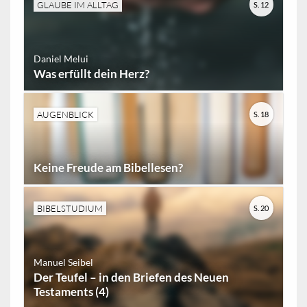
GLAUBE IM ALLTAG
S. 12
Daniel Melui
Was erfüllt dein Herz?
AUGENBLICK
S. 18
Keine Freude am Bibellesen?
BIBELSTUDIUM
S. 20
Manuel Seibel
Der Teufel – in den Briefen des Neuen
Testaments (4)