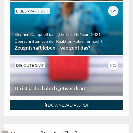
BIBEL PRAKTISCH
S. 26
Stephen Campbell (aus „The Lord Is Near” 2021,
Überschriften von der Reaktion Folge mir nach)
Zeugnishaft leben – wie geht das?
DIE GUTE SAAT
S. 28
Da ist ja doch doch „etwas dran"
DOWNLOAD ALS PDF