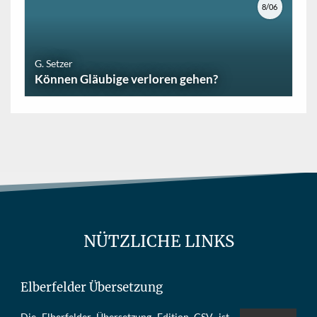
8/06
G. Setzer
Können Gläubige verloren gehen?
NÜTZLICHE LINKS
Elberfelder Übersetzung
Die Elber­fel­der Über­set­zung Edi­tion CSV ist