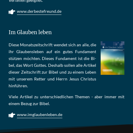
Ver­tei­len ge­eig­net.
www.derbestefreund.de
Im Glauben leben
Die­se Mo­nats­zeit­schrift wen­det sich an alle, die
ihr Glau­bens­le­ben auf ein gu­tes Fun­da­ment
stüt­zen möch­ten. Die­ses Fun­da­ment ist die Bi­
bel, das Wort Got­tes. Des­halb sol­len al­le Ar­ti­kel
die­ser Zeit­schrift zur Bi­bel und zu ei­nem Le­ben
mit un­se­rem Ret­ter und Herrn Je­sus Chris­tus
hin­füh­ren.
Viele Artikel zu unterschiedlichen Themen - aber immer mit
einem Bezug zur Bibel.
www.imglaubenleben.de