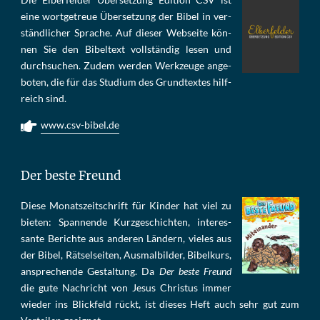
eine wort­ge­treue Über­set­zung der Bi­bel in ver­
ständ­li­cher Spra­che. Auf die­ser Web­sei­te kön­
nen Sie den Bi­bel­text voll­stän­dig le­sen und
durch­su­chen. Zu­dem wer­den Werk­zeu­ge an­ge­
bo­ten, die für das Stu­di­um des Grund­tex­tes hilf­
reich sind.
www.csv-bibel.de
Der beste Freund
Die­se Mo­nats­zeit­schrift für Kin­der hat viel zu
bie­ten: Span­nen­de Kurz­ge­schich­ten, in­te­res­
san­te Be­rich­te aus an­de­ren Län­dern, vie­les aus
der Bi­bel, Rät­sel­sei­ten, Aus­mal­bil­der, Bi­bel­kurs,
an­sprech­ende Ge­stal­tung. Da
Der beste Freund
die gu­te Nach­richt von Je­sus Chris­tus im­mer
wie­der ins Blick­feld rückt, ist die­ses Heft auch sehr gut zum