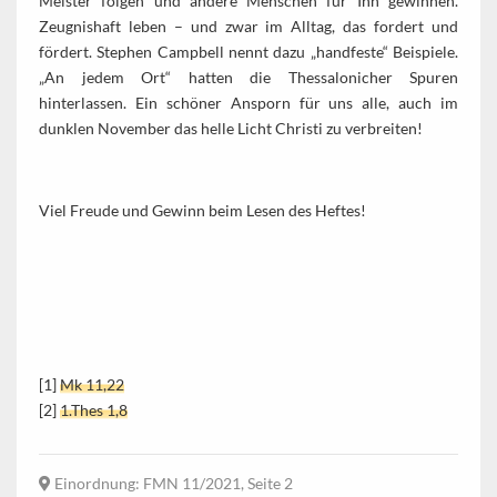
Meister folgen und andere Menschen für Ihn gewinnen.
Zeugnishaft leben – und zwar im Alltag, das fordert und
fördert. Stephen Campbell nennt dazu „handfeste“ Beispiele.
„An jedem Ort“ hatten die Thessalonicher Spuren
hinterlassen. Ein schöner Ansporn für uns alle, auch im
dunklen November das helle Licht Christi zu verbreiten!
Viel Freude und Gewinn beim Lesen des Heftes!
[1]
Mk 11,22
[2]
1.Thes 1,8
Einordnung
: FMN 11/2021, Seite 2