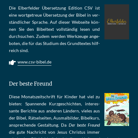
Die Elber­fel­der Über­set­zung Edi­tion CSV ist
eine wort­ge­treue Über­set­zung der Bi­bel in ver­
ständ­li­cher Spra­che. Auf die­ser Web­sei­te kön­
nen Sie den Bi­bel­text voll­stän­dig le­sen und
durch­su­chen. Zu­dem wer­den Werk­zeu­ge an­ge­
bo­ten, die für das Stu­di­um des Grund­tex­tes hilf­
reich sind.
www.csv-bibel.de
Der beste Freund
Die­se Mo­nats­zeit­schrift für Kin­der hat viel zu
bie­ten: Span­nen­de Kurz­ge­schich­ten, in­te­res­
san­te Be­rich­te aus an­de­ren Län­dern, vie­les aus
der Bi­bel, Rät­sel­sei­ten, Aus­mal­bil­der, Bi­bel­kurs,
an­sprech­ende Ge­stal­tung. Da
Der beste Freund
die gu­te Nach­richt von Je­sus Chris­tus im­mer