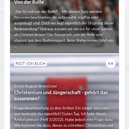
Von der Rolle
„Der ist voll von der Rolle!“ – Mit diesem Satz werden
Personen beschrieben, die aufgewühlt, kopflos oder
ausgelaugt sind. Doch wo liegt eigentlich der Ursprung dieser
Redewendung? Und was können wir daraus für unser Leben
als Christen lernen? Der Ausspruch „von der Rolle sein“
stammt aus dem Radrennsport. Beim Steherrennen fährt ein
...
POST VON EUCH
S. 6
Ernst-August Bremicker
Christentum und Jüngerschaft - gehört das
zusammen?
Fragenbeantwortung zu dem Artikel: Ein Jünger Jesu sein -
was bedeutet das eigentlich? Guten Tag, Ich habe diesen
Artikel gelesen (Heft 3/2012). Habe jedoch eine Frage dazu:
Wie kommen Sie dazu, dieses zu schreiben: Christentum und