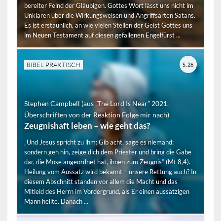
bereiter Feind der Gläubigen. Gottes Wort lässt uns nicht im
Unklaren über die Wirkungsweisen und Angriffsarten Satans.
Es ist erstaunlich, an wie vielen Stellen der Geist Gottes uns
im Neuen Testament auf diesen gefallenen Engelfürst ...
BIBEL PRAKTISCH
S. 26
Stephen Campbell (aus „The Lord Is Near” 2021,
Überschriften von der Reaktion Folge mir nach)
Zeugnishaft leben – wie geht das?
„Und Jesus spricht zu ihm: Gib acht, sage es niemand;
sondern geh hin, zeige dich dem Priester und bring die Gabe
dar, die Mose angeordnet hat, ihnen zum Zeugnis“ (Mt 8,4).
Heilung vom Aussatz wird bekannt – unsere Rettung auch? In
diesem Abschnitt standen vor allem die Macht und das
Mitleid des Herrn im Vordergrund, als Er einen aussätzigen
Mann heilte. Danach ...