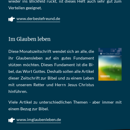
wie­der ins Blick­feld rückt, ist die­ses Heft auch sehr gut zum
Ver­tei­len ge­eig­net.
www.derbestefreund.de
Im Glauben leben
Die­se Mo­nats­zeit­schrift wen­det sich an alle, die
ihr Glau­bens­le­ben auf ein gu­tes Fun­da­ment
stüt­zen möch­ten. Die­ses Fun­da­ment ist die Bi­
bel, das Wort Got­tes. Des­halb sol­len al­le Ar­ti­kel
die­ser Zeit­schrift zur Bi­bel und zu ei­nem Le­ben
mit un­se­rem Ret­ter und Herrn Je­sus Chris­tus
hin­füh­ren.
Viele Artikel zu unterschiedlichen Themen - aber immer mit
einem Bezug zur Bibel.
www.imglaubenleben.de