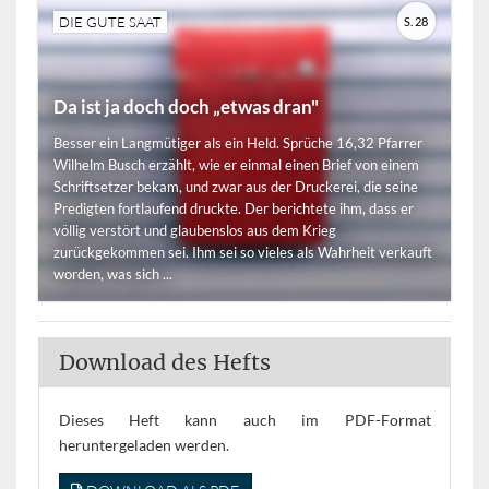
DIE GUTE SAAT
S. 28
Da ist ja doch doch „etwas dran"
Besser ein Langmütiger als ein Held. Sprüche 16,32 Pfarrer
Wilhelm Busch erzählt, wie er einmal einen Brief von einem
Schriftsetzer bekam, und zwar aus der Druckerei, die seine
Predigten fortlaufend druckte. Der berichtete ihm, dass er
völlig verstört und glaubenslos aus dem Krieg
zurückgekommen sei. Ihm sei so vieles als Wahrheit verkauft
worden, was sich ...
Download des Hefts
Dieses Heft kann auch im PDF-Format
heruntergeladen werden.