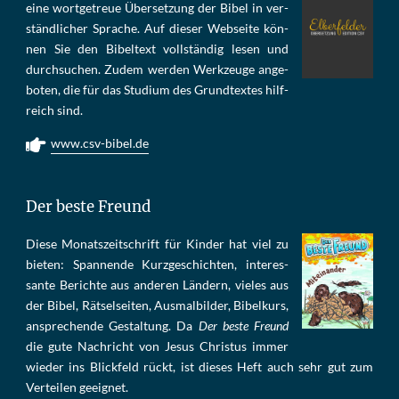
eine wort­ge­treue Über­set­zung der Bi­bel in ver­
ständ­li­cher Spra­che. Auf die­ser Web­sei­te kön­
nen Sie den Bi­bel­text voll­stän­dig le­sen und
durch­su­chen. Zu­dem wer­den Werk­zeu­ge an­ge­
bo­ten, die für das Stu­di­um des Grund­tex­tes hilf­
reich sind.
www.csv-bibel.de
Der beste Freund
Die­se Mo­nats­zeit­schrift für Kin­der hat viel zu
bie­ten: Span­nen­de Kurz­ge­schich­ten, in­te­res­
san­te Be­rich­te aus an­de­ren Län­dern, vie­les aus
der Bi­bel, Rät­sel­sei­ten, Aus­mal­bil­der, Bi­bel­kurs,
an­sprech­ende Ge­stal­tung. Da
Der beste Freund
die gu­te Nach­richt von Je­sus Chris­tus im­mer
wie­der ins Blick­feld rückt, ist die­ses Heft auch sehr gut zum
Ver­tei­len ge­eig­net.