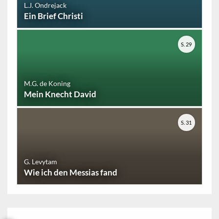
L.J. Ondrejack
Ein Brief Christi
S. 29
M.G. de Koning
Mein Knecht David
S. 31
G. Levytam
Wie ich den Messias fand