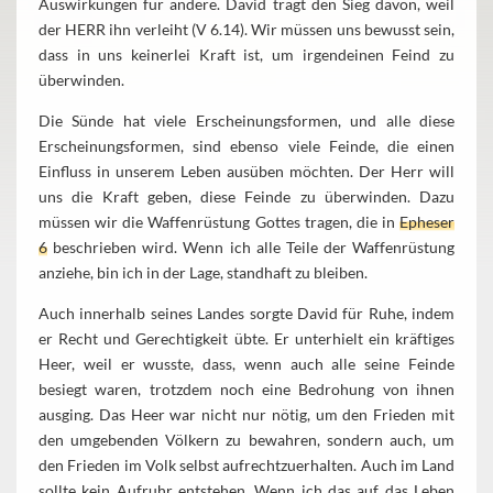
Auswirkungen für andere. David trägt den Sieg davon, weil
der HERR ihn verleiht (V 6.14). Wir müssen uns bewusst sein,
dass in uns keinerlei Kraft ist, um irgendeinen Feind zu
überwinden.
Die Sünde hat viele Erscheinungsformen, und alle diese
Erscheinungsformen, sind ebenso viele Feinde, die einen
Einfluss in unserem Leben ausüben möchten. Der Herr will
uns die Kraft geben, diese Feinde zu überwinden. Dazu
müssen wir die Waffenrüstung Gottes tragen, die in
Epheser
6
beschrieben wird. Wenn ich alle Teile der Waffenrüstung
anziehe, bin ich in der Lage, standhaft zu bleiben.
Auch innerhalb seines Landes sorgte David für Ruhe, indem
er Recht und Gerechtigkeit übte. Er unterhielt ein kräftiges
Heer, weil er wusste, dass, wenn auch alle seine Feinde
besiegt waren, trotzdem noch eine Bedrohung von ihnen
ausging. Das Heer war nicht nur nötig, um den Frieden mit
den umgebenden Völkern zu bewahren, sondern auch, um
den Frieden im Volk selbst aufrechtzuerhalten. Auch im Land
sollte kein Aufruhr entstehen. Wenn ich das auf das Leben