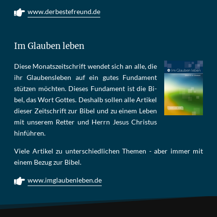
www.derbestefreund.de
Im Glauben leben
Die­se Mo­nats­zeit­schrift wen­det sich an alle, die
ihr Glau­bens­le­ben auf ein gu­tes Fun­da­ment
stüt­zen möch­ten. Die­ses Fun­da­ment ist die Bi­
bel, das Wort Got­tes. Des­halb sol­len al­le Ar­ti­kel
die­ser Zeit­schrift zur Bi­bel und zu ei­nem Le­ben
mit un­se­rem Ret­ter und Herrn Je­sus Chris­tus
hin­füh­ren.
Viele Artikel zu unterschiedlichen Themen - aber immer mit
einem Bezug zur Bibel.
www.imglaubenleben.de