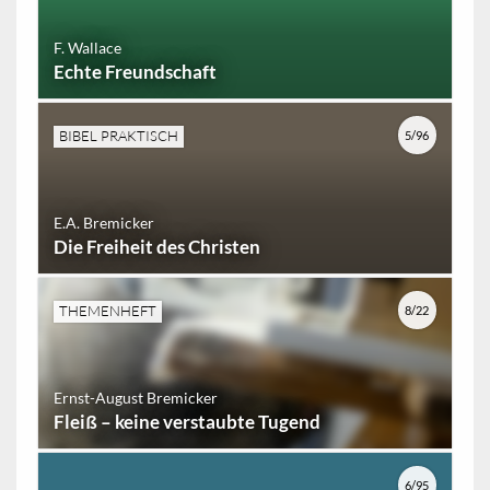
F. Wallace
Echte Freundschaft
BIBEL PRAKTISCH
5/96
E.A. Bremicker
Die Freiheit des Christen
THEMENHEFT
8/22
Ernst-August Bremicker
Fleiß – keine verstaubte Tugend
6/95