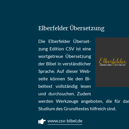
Elberfelder Übersetzung
Die Elber­fel­der Über­set­
zung Edi­tion CSV ist eine
wort­ge­treue Über­set­zung
der Bi­bel in ver­ständ­li­cher
Spra­che. Auf die­ser Web­
sei­te kön­nen Sie den Bi­
bel­text voll­stän­dig le­sen
und durch­su­chen. Zu­dem
wer­den Werk­zeu­ge an­ge­bo­ten, die für da
Stu­di­um des Grund­tex­tes hilf­reich sind.
www.csv-bibel.de