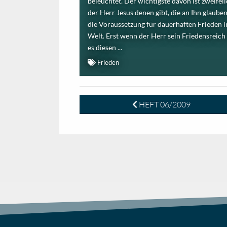
beleuchtet. Der wichtigste davon ist zweifel
der Herr Jesus denen gibt, die an Ihn glauben
die Voraussetzung für dauerhaften Frieden 
Welt. Erst wenn der Herr sein Friedensreich 
es diesen ...
Frieden
HEFT 06/2009