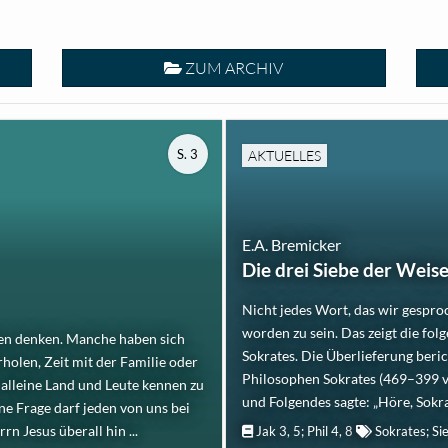
ZUM ARCHIV
S. 3
AKTUELLES
E.A. Bremicker
Die drei Siebe der Weis
Nicht jedes Wort, das wir gespro
worden zu sein. Das zeigt die fo
agen denken. Manche haben sich
Sokrates. Die Überlieferung beri
rholen, Zeit mit der Familie oder
Philosophen Sokrates (469–399 v.
 alleine Land und Leute kennen zu
und Folgendes sagte: „Höre, Sokrat
ine Frage darf jeden von uns bei
 Jesus überall hin ...
Jak 3, 5; Phil 4, 8
Sokrates; Si