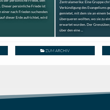
los der persönliche Friede, den
Zentralamerika: Eine Gruppe chri
. Dieser persönliche Friede ist
Verkündigung des Evangeliums ge
in einer nach Frieden suchenden
gemietet, mit dem sie an einem 
auf dieser Erde aufrichtet, wird
überqueren wollten, wo sie zu e
erwartet wurden. Der Grenzüberga
über den eine ...
ZUM ARCHIV