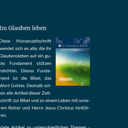
Im Glauben leben
Die­se Mo­nats­zeit­schrift
wen­det sich an alle, die ihr
Glau­bens­le­ben auf ein gu­
tes Fun­da­ment stüt­zen
möch­ten. Die­ses Fun­da­
ment ist die Bi­bel, das
Wort Got­tes. Des­halb sol­
len al­le Ar­ti­kel die­ser Zeit­
schrift zur Bi­bel und zu ei­nem Le­ben mit un­se­
rem Ret­ter und Herrn Je­sus Chris­tus hin­füh­
ren.
Viele Artikel zu unterschiedlichen Themen -