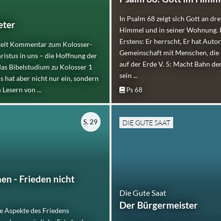
In Psalm 68 zeigt sich Gott an dr
eter
Himmel und in seiner Wohnung. 
Erstens: Er herrscht, Er hat Autor
hkeit Kommentar zum Kolosser-
Gemeinschaft mit Menschen, die a
hristus in uns – die Hoffnung der
auf der Erde V. 5: Macht Bahn dem
das Bibelstudium zu Kolosser 1
sein ...
s hat aber nicht nur ein, sondern
Lesern von ...
Ps 68
S. 29
DIE GUTE SAAT
hen - Frieden nicht
Die Gute Saat
Der Bürgermeister
e Aspekte des Friedens