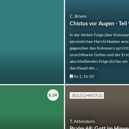
C. Briem
Chistus vor Augen - Teil 
In der letzten Folge über Kolosse
persönlichen Herrlichkeiten ansc
gegenüber den Kolossern spricht:
unsichtbaren Gottes und der Erst
abschließenden Folge dürfen wir
das Haupt des ...
Ko 1, 16-20
S. 24
JESUS CHRISTUS
T. Attendorn
Psalm 68: Gott im Himme