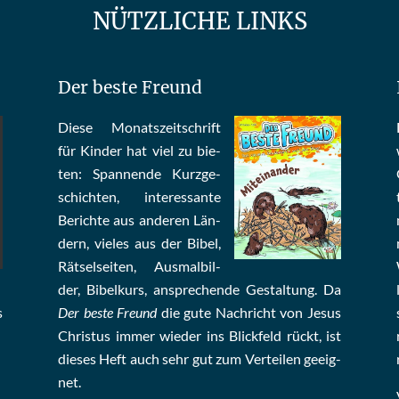
NÜTZLICHE LINKS
Der beste Freund
Die­se Mo­nats­zeit­schrift
für Kin­der hat viel zu bie­
ten: Span­nen­de Kurz­ge­
schich­ten, in­te­res­san­te
Be­rich­te aus an­de­ren Län­
dern, vie­les aus der Bi­bel,
Rät­sel­sei­ten, Aus­mal­bil­
der, Bi­bel­kurs, an­sprech­ende Ge­stal­tung. Da
s
Der beste Freund
die gu­te Nach­richt von Je­sus
Chris­tus im­mer wie­der ins Blick­feld rückt, ist
die­ses Heft auch sehr gut zum Ver­tei­len ge­eig­
net.