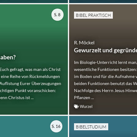
S. 8
BIBEL PRAKTISCH
R. Möckel
Gewurzelt und gegründ
haben?
Im Biologie-Unterricht lernt man,
Euch gefragt, was man als Christ
wesentliche Funktionen besitzen: 
d eine Reihe von Rückmeldungen
im Boden und für die Aufnahme 
 Auflistung Eurer Überzeugungen
beiden Funktionen benutzt das Wo
chtigen Punkt voranschicken:
Nachfolge des Herrn Jesus Hinwei
nn Christus ist ...
Pflanzen ...
Wurzel
S. 16
BIBELSTUDIUM