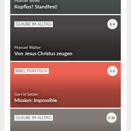
Manuel Seibel
Kopflos? Standfest!
S. 4
GLAUBE IM ALLTAG
Manuel Walter
Von Jesus Christus zeugen
S. 6
BIBEL PRAKTISCH
Gerrid Setzer
Mission: Impossible
S. 10
GLAUBE IM ALLTAG