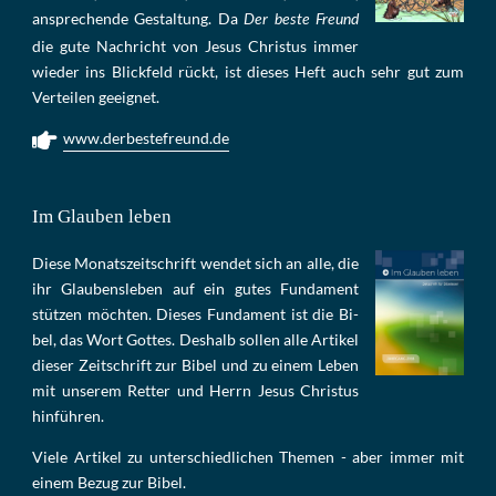
an­sprech­ende Ge­stal­tung. Da
Der beste Freund
die gu­te Nach­richt von Je­sus Chris­tus im­mer
wie­der ins Blick­feld rückt, ist die­ses Heft auch sehr gut zum
Ver­tei­len ge­eig­net.
www.derbestefreund.de
Im Glauben leben
Die­se Mo­nats­zeit­schrift wen­det sich an alle, die
ihr Glau­bens­le­ben auf ein gu­tes Fun­da­ment
stüt­zen möch­ten. Die­ses Fun­da­ment ist die Bi­
bel, das Wort Got­tes. Des­halb sol­len al­le Ar­ti­kel
die­ser Zeit­schrift zur Bi­bel und zu ei­nem Le­ben
mit un­se­rem Ret­ter und Herrn Je­sus Chris­tus
hin­füh­ren.
Viele Artikel zu unterschiedlichen Themen - aber immer mit
einem Bezug zur Bibel.