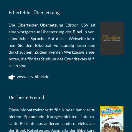
Elberfelder Übersetzung
Die Elber­fel­der Über­set­zung Edi­tion CSV ist
eine wort­ge­treue Über­set­zung der Bi­bel in ver­
ständ­li­cher Spra­che. Auf die­ser Web­sei­te kön­
nen Sie den Bi­bel­text voll­stän­dig le­sen und
durch­su­chen. Zu­dem wer­den Werk­zeu­ge an­ge­
bo­ten, die für das Stu­di­um des Grund­tex­tes hilf­
reich sind.
www.csv-bibel.de
Der beste Freund
Die­se Mo­nats­zeit­schrift für Kin­der hat viel zu
bie­ten: Span­nen­de Kurz­ge­schich­ten, in­te­res­
san­te Be­rich­te aus an­de­ren Län­dern, vie­les aus
der Bi­bel, Rät­sel­sei­ten, Aus­mal­bil­der, Bi­bel­kurs,