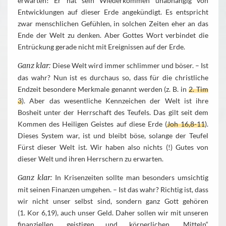
erwarten! Er hat sein Wiederkommen unabhängig von
Entwicklungen auf dieser Erde angekündigt. Es entspricht
zwar menschlichen Gefühlen, in solchen Zeiten eher an das
Ende der Welt zu denken. Aber Gottes Wort verbindet die
Entrückung gerade nicht mit Ereignissen auf der Erde.
Ganz klar:
Diese Welt wird immer schlimmer und böser. – Ist
das wahr? Nun ist es durchaus so, dass für die christliche
Endzeit besondere Merkmale genannt werden (z. B. in
2. Tim
3
). Aber das wesentliche Kennzeichen der Welt ist ihre
Bosheit unter der Herrschaft des Teufels. Das gilt seit dem
Kommen des Heiligen Geistes auf diese Erde (
Joh 16,8-11
).
Dieses System war, ist und bleibt böse, solange der Teufel
Fürst dieser Welt ist. Wir haben also nichts (!) Gutes von
dieser Welt und ihren Herrschern zu erwarten.
Ganz klar:
In Krisenzeiten sollte man besonders umsichtig
mit seinen Finanzen umgehen. – Ist das wahr? Richtig ist, dass
wir nicht unser selbst sind, sondern ganz Gott gehören
(1. Kor 6,19), auch unser Geld. Daher sollen wir mit unseren
finanziellen, geistigen und körperlichen „Mitteln“