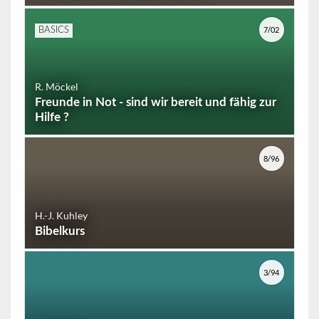
7/02
BASICS
R. Möckel
Freunde in Not - sind wir bereit und fähig zur
Hilfe ?
8/96
H.-J. Kuhley
Bibelkurs
3/94