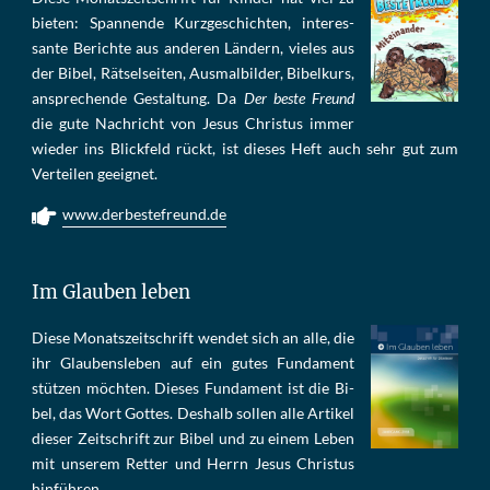
bie­ten: Span­nen­de Kurz­ge­schich­ten, in­te­res­
san­te Be­rich­te aus an­de­ren Län­dern, vie­les aus
der Bi­bel, Rät­sel­sei­ten, Aus­mal­bil­der, Bi­bel­kurs,
an­sprech­ende Ge­stal­tung. Da
Der beste Freund
die gu­te Nach­richt von Je­sus Chris­tus im­mer
wie­der ins Blick­feld rückt, ist die­ses Heft auch sehr gut zum
Ver­tei­len ge­eig­net.
www.derbestefreund.de
Im Glauben leben
Die­se Mo­nats­zeit­schrift wen­det sich an alle, die
ihr Glau­bens­le­ben auf ein gu­tes Fun­da­ment
stüt­zen möch­ten. Die­ses Fun­da­ment ist die Bi­
bel, das Wort Got­tes. Des­halb sol­len al­le Ar­ti­kel
die­ser Zeit­schrift zur Bi­bel und zu ei­nem Le­ben
mit un­se­rem Ret­ter und Herrn Je­sus Chris­tus
hin­füh­ren.