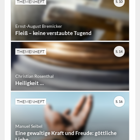
THEMENHEFT
S. 10
Ernst-August Bremicker
Fleiß – keine verstaubte Tugend
THEMENHEFT
S. 14
Christian Rosenthal
Heiligkeit …
THEMENHEFT
S. 16
Manuel Seibel
Eine gewaltige Kraft und Freude: göttliche
Liebe