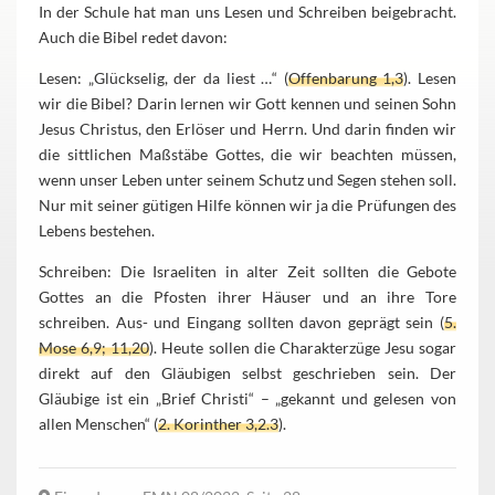
In der Schule hat man uns Lesen und Schreiben beigebracht.
Auch die Bibel redet davon:
Lesen: „Glückselig, der da liest …“ (
Offenbarung 1,3
). Lesen
wir die Bibel? Darin lernen wir Gott kennen und seinen Sohn
Jesus Christus, den Erlöser und Herrn. Und darin finden wir
die sittlichen Maßstäbe Gottes, die wir beachten müssen,
wenn unser Leben unter seinem Schutz und Segen stehen soll.
Nur mit seiner gütigen Hilfe können wir ja die Prüfungen des
Lebens bestehen.
Schreiben: Die Israeliten in alter Zeit sollten die Gebote
Gottes an die Pfosten ihrer Häuser und an ihre Tore
schreiben. Aus- und Eingang sollten davon geprägt sein (
5.
Mose 6,9; 11,20
). Heute sollen die Charakterzüge Jesu sogar
direkt auf den Gläubigen selbst geschrieben sein. Der
Gläubige ist ein „Brief Christi“ – „gekannt und gelesen von
allen Menschen“ (
2. Korinther 3,2.3
).