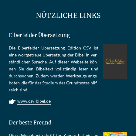
NÜTZLICHE LINKS
Elberfelder Übersetzung
Die Elber­fel­der Über­set­zung Edi­tion CSV ist
eine wort­ge­treue Über­set­zung der Bi­bel in ver­
ständ­li­cher Spra­che. Auf die­ser Web­sei­te kön­
nen Sie den Bi­bel­text voll­stän­dig le­sen und
durch­su­chen. Zu­dem wer­den Werk­zeu­ge an­ge­
bo­ten, die für das Stu­di­um des Grund­tex­tes hilf­
reich sind.
www.csv-bibel.de
Der beste Freund
Die­se Mo­nats­zeit­schrift für Kin­der hat viel zu