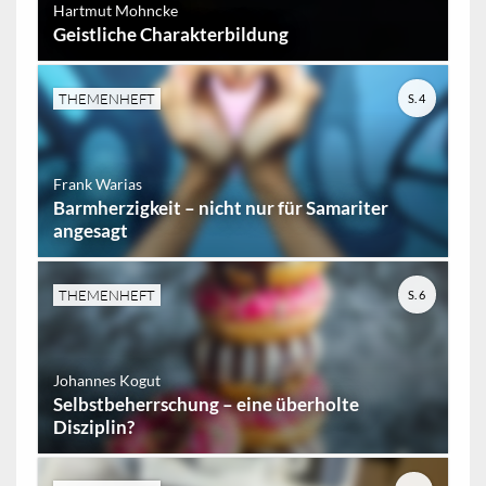
Hartmut Mohncke
Geistliche Charakterbildung
THEMENHEFT
S. 4
Frank Warias
Barmherzigkeit – nicht nur für Samariter
angesagt
THEMENHEFT
S. 6
Johannes Kogut
Selbstbeherrschung – eine überholte
Disziplin?