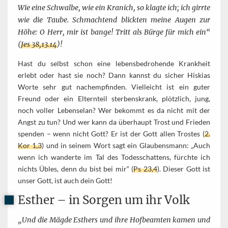
Wie eine Schwalbe, wie ein Kranich, so klagte ich; ich girrte
wie die Taube. Schmachtend blickten meine Augen zur
Höhe: O Herr, mir ist bange! Tritt als Bürge für mich ein“
(
Jes 38,13.14
)!
Hast du selbst schon eine lebensbedrohende Krankheit
erlebt oder hast sie noch? Dann kannst du sicher Hiskias
Worte sehr gut nachempfinden. Vielleicht ist ein guter
Freund oder ein Elternteil sterbenskrank, plötzlich, jung,
noch voller Lebenselan? Wer bekommt es da nicht mit der
Angst zu tun? Und wer kann da überhaupt Trost und Frieden
spenden – wenn nicht Gott? Er ist der Gott allen Trostes (
2.
Kor 1,3
) und in seinem Wort sagt ein Glaubensmann: „Auch
wenn ich wanderte im Tal des Todesschattens, fürchte ich
nichts Übles, denn du bist bei mir“ (
Ps 23,4
). Dieser Gott ist
unser Gott, ist auch dein Gott!
Esther – in Sorgen um ihr Volk
„Und die Mägde Esthers und ihre Hofbeamten kamen und