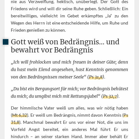
nie aus Verzweiflung, hektisch, unüberlegt. Der Gott des
Friedens wird und will dir seine Ruhe geben. Schließlich: Ein
bereitwilliges, vielleicht im Gebet erkämpftes „Ja“ zu den
Wegen des Herrn ist eine entscheidende Hilfe, um Ruhe und
Frieden genießen zu können.
Gott weiß von Bedrängnis… und
bewahrt vor Bedrängnis
„Ich will frohlocken und mich freuen in deiner Güte; denn
du hast mein Elend angesehen, hast Kenntnis genommen
von den Bedrängnissen meiner Seele“ (
Ps 31,8
).
„Du bist ein Bergungsort für mich; vor Bedrängnis behütest
du mich; du umgibst mich mit Rettungsjubel“ (
Ps 32,7
).
Der himmlische Vater weiß um alles, was wir nötig haben
(
Mt 6,32
). Er weiß um Bedrängnis, nimmt davon Kenntnis (
Ps
31,8
). Manchmal bewahrt Er uns vor einer Not, die uns im
Vorfeld Angst bereitet, ein anderes Mal führt Er uns
hindurch – an seiner starken Hand. Immer aber behält Er