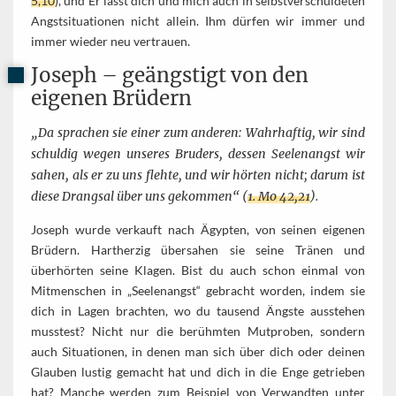
5,10
), und Er lässt dich und mich auch in selbstverschuldeten
Angstsituationen nicht allein. Ihm dürfen wir immer und
immer wieder neu vertrauen.
Joseph – geängstigt von den
eigenen Brüdern
„Da sprachen sie einer zum anderen: Wahrhaftig, wir sind
schuldig wegen unseres Bruders, dessen Seelenangst wir
sahen, als er zu uns flehte, und wir hörten nicht; darum ist
diese Drangsal über uns gekommen“ (
1. Mo 42,21
).
Joseph wurde verkauft nach Ägypten, von seinen eigenen
Brüdern. Hartherzig übersahen sie seine Tränen und
überhörten seine Klagen. Bist du auch schon einmal von
Mitmenschen in „Seelenangst“ gebracht worden, indem sie
dich in Lagen brachten, wo du tausend Ängste ausstehen
musstest? Nicht nur die berühmten Mutproben, sondern
auch Situationen, in denen man sich über dich oder deinen
Glauben lustig gemacht hat und dich in die Enge getrieben
hat? Manche werden zum Beispiel von Verwandten unter