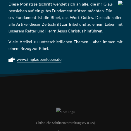
Die­se Mo­nats­zeit­schrift wen­det sich an alle, die ihr Glau­
bens­le­ben auf ein gu­tes Fun­da­ment stüt­zen möch­ten. Die­
ses Fun­da­ment ist die Bi­bel, das Wort Got­tes. Des­halb sol­len
al­le Ar­ti­kel die­ser Zeit­schrift zur Bi­bel und zu ei­nem Le­ben mit
un­se­rem Ret­ter und Herrn Je­sus Chris­tus hin­füh­ren.
Viele Artikel zu unterschiedlichen Themen - aber immer mit
einem Bezug zur Bibel.
www.imglaubenleben.de
Christliche Schriftenverbreitung e.V. (CSV)