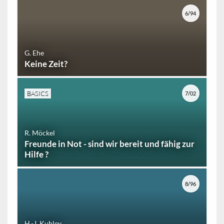
6/94
G. Ehe
Keine Zeit?
BASICS
7/02
R. Möckel
Freunde in Not - sind wir bereit und fähig zur
Hilfe ?
8/96
H.-J. Kuhley