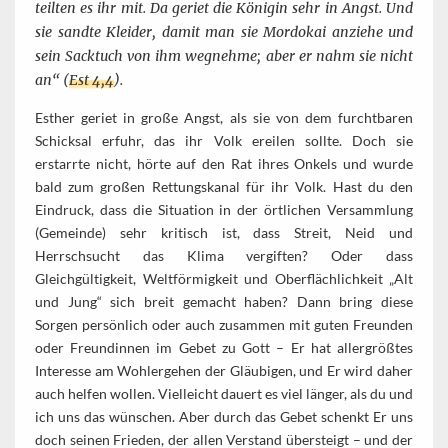
teilten es ihr mit. Da geriet die Königin sehr in Angst. Und
sie sandte Kleider, damit man sie Mordokai anziehe und
sein Sacktuch von ihm wegnehme; aber er nahm sie nicht
an“ (
Est 4,4
).
Esther geriet in große Angst, als sie von dem furchtbaren
Schicksal erfuhr, das ihr Volk ereilen sollte. Doch sie
erstarrte nicht, hörte auf den Rat ihres Onkels und wurde
bald zum großen Rettungskanal für ihr Volk. Hast du den
Eindruck, dass die Situation in der örtlichen Versammlung
(Gemeinde) sehr kritisch ist, dass Streit, Neid und
Herrschsucht das Klima vergiften? Oder dass
Gleichgültigkeit, Weltförmigkeit und Oberflächlichkeit „Alt
und Jung“ sich breit gemacht haben? Dann bring diese
Sorgen persönlich oder auch zusammen mit guten Freunden
oder Freundinnen im Gebet zu Gott – Er hat allergrößtes
Interesse am Wohlergehen der Gläubigen, und Er wird daher
auch helfen wollen. Vielleicht dauert es viel länger, als du und
ich uns das wünschen. Aber durch das Gebet schenkt Er uns
doch seinen Frieden, der allen Verstand übersteigt – und der