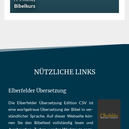
Bibelkurs
NÜTZLICHE LINKS
Elberfelder Übersetzung
Die Elber­fel­der Über­set­zung Edi­tion CSV ist
eine wort­ge­treue Über­set­zung der Bi­bel in ver­
ständ­li­cher Spra­che. Auf die­ser Web­sei­te kön­
nen Sie den Bi­bel­text voll­stän­dig le­sen und