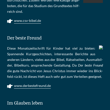
durch­su­chen. Zu­dem wer­den Werk­zeu­ge an­ge­
bo­ten, die für das Stu­di­um des Grund­tex­tes hilf­
reich sind.
www.csv-bibel.de
Der beste Freund
Die­se Mo­nats­zeit­schrift für Kin­der hat viel zu bie­ten:
Span­nen­de Kurz­ge­schich­ten, in­te­res­san­te Be­rich­te aus
an­de­ren Län­dern, vie­les aus der Bi­bel, Rät­sel­sei­ten, Aus­mal­bil­
der, Bi­bel­kurs, an­sprech­ende Ge­stal­tung. Da
Der beste Freund
die gu­te Nach­richt von Je­sus Chris­tus im­mer wie­der ins Blick­
feld rückt, ist die­ses Heft auch sehr gut zum Ver­tei­len ge­eig­net.
www.derbestefreund.de
Im Glauben leben