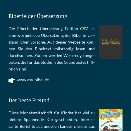
Elberfelder Übersetzung
Die Elber­fel­der Über­set­zung Edi­tion CSV ist
eine wort­ge­treue Über­set­zung der Bi­bel in ver­
ständ­li­cher Spra­che. Auf die­ser Web­sei­te kön­
nen Sie den Bi­bel­text voll­stän­dig le­sen und
durch­su­chen. Zu­dem wer­den Werk­zeu­ge an­ge­
bo­ten, die für das Stu­di­um des Grund­tex­tes hilf­
reich sind.
www.csv-bibel.de
Der beste Freund
Die­se Mo­nats­zeit­schrift für Kin­der hat viel zu
bie­ten: Span­nen­de Kurz­ge­schich­ten, in­te­res­
san­te Be­rich­te aus an­de­ren Län­dern, vie­les aus