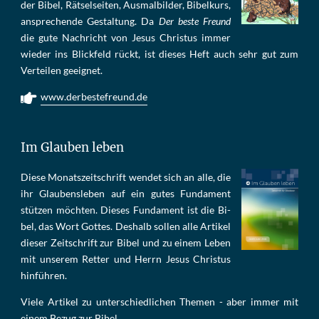
der Bi­bel, Rät­sel­sei­ten, Aus­mal­bil­der, Bi­bel­kurs,
an­sprech­ende Ge­stal­tung. Da
Der beste Freund
die gu­te Nach­richt von Je­sus Chris­tus im­mer
wie­der ins Blick­feld rückt, ist die­ses Heft auch sehr gut zum
Ver­tei­len ge­eig­net.
www.derbestefreund.de
Im Glauben leben
Die­se Mo­nats­zeit­schrift wen­det sich an alle, die
ihr Glau­bens­le­ben auf ein gu­tes Fun­da­ment
stüt­zen möch­ten. Die­ses Fun­da­ment ist die Bi­
bel, das Wort Got­tes. Des­halb sol­len al­le Ar­ti­kel
die­ser Zeit­schrift zur Bi­bel und zu ei­nem Le­ben
mit un­se­rem Ret­ter und Herrn Je­sus Chris­tus
hin­füh­ren.
Viele Artikel zu unterschiedlichen Themen - aber immer mit
einem Bezug zur Bibel.