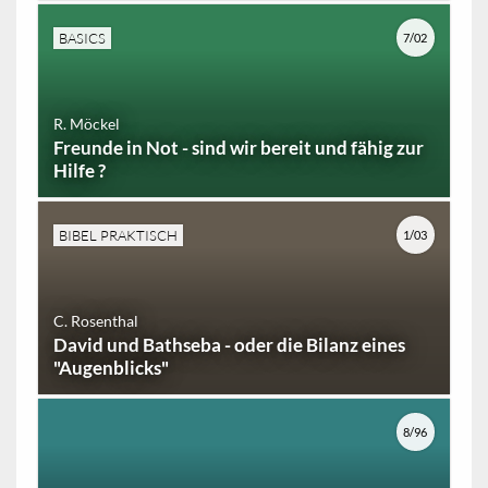
BASICS
7/02
R. Möckel
Freunde in Not - sind wir bereit und fähig zur
Hilfe ?
BIBEL PRAKTISCH
1/03
C. Rosenthal
David und Bathseba - oder die Bilanz eines
"Augenblicks"
8/96