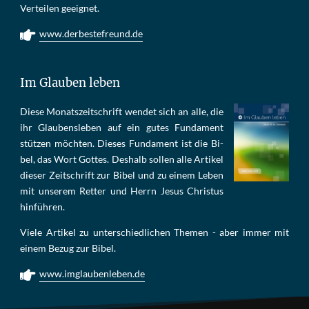
Ver­tei­len ge­eig­net.
www.derbestefreund.de
Im Glauben leben
Die­se Mo­nats­zeit­schrift wen­det sich an alle, die
ihr Glau­bens­le­ben auf ein gu­tes Fun­da­ment
stüt­zen möch­ten. Die­ses Fun­da­ment ist die Bi­
bel, das Wort Got­tes. Des­halb sol­len al­le Ar­ti­kel
die­ser Zeit­schrift zur Bi­bel und zu ei­nem Le­ben
mit un­se­rem Ret­ter und Herrn Je­sus Chris­tus
hin­füh­ren.
Viele Artikel zu unterschiedlichen Themen - aber immer mit
einem Bezug zur Bibel.
www.imglaubenleben.de