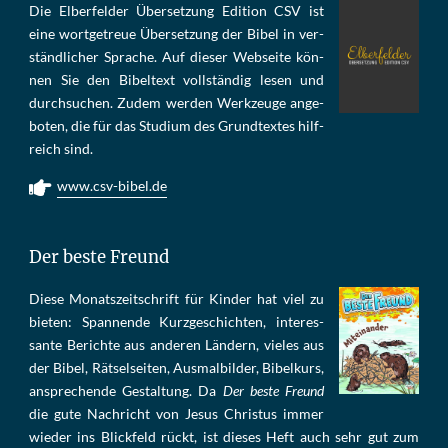
Die Elber­fel­der Über­set­zung Edi­tion CSV ist
eine wort­ge­treue Über­set­zung der Bi­bel in ver­
ständ­li­cher Spra­che. Auf die­ser Web­sei­te kön­
nen Sie den Bi­bel­text voll­stän­dig le­sen und
durch­su­chen. Zu­dem wer­den Werk­zeu­ge an­ge­
bo­ten, die für das Stu­di­um des Grund­tex­tes hilf­
reich sind.
www.csv-bibel.de
Der beste Freund
Die­se Mo­nats­zeit­schrift für Kin­der hat viel zu
bie­ten: Span­nen­de Kurz­ge­schich­ten, in­te­res­
san­te Be­rich­te aus an­de­ren Län­dern, vie­les aus
der Bi­bel, Rät­sel­sei­ten, Aus­mal­bil­der, Bi­bel­kurs,
an­sprech­ende Ge­stal­tung. Da
Der beste Freund
die gu­te Nach­richt von Je­sus Chris­tus im­mer
wie­der ins Blick­feld rückt, ist die­ses Heft auch sehr gut zum