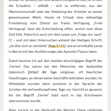
die Erlaubnis –
urloub
– sich zu entfernen, aus der
Wachmannschaft oder der Abteilung der Arbeiter an einem
gemeinsamen Werk. Heute ist Urlaub eine zeitweilige
Freistellung vom Dienst zur freien Verfügung. „Freie
Verfügung“ lässt die Entscheidung offen, womit man diese
Zeit füllt. Natürlich auch mit dem Lesen von „Folge mir nach“
(!) – und mit dem Untersuchen anhand der Heiligen Schrift,
„ob dies sich so verhielte“ (
Apg 17,11
), wie es ernsthafte Leute
in Beröa mit den Ausführungen des Apostels Paulus taten.
Damit komme ich auf den zweiten einschlägigen Begriff der
„Ferien“. Das waren bei den Menschen der Spätantike
(lateinisch
feriae)
die
Tage religiöser, oft feierlicher
Handlungen, an denen keine Geschäfte betrieben wurden. Im
Mittelalter wurden dann zunächst in der Sprache der
Juristen die verhandlungsfreien Tage vor Gericht so genannt,
bis der Begriff „Ferien“ bald auch in das Schulwesen
übernommen wurde.
Aber zurück zu der Herkunft des Wortes. Diese religiösen