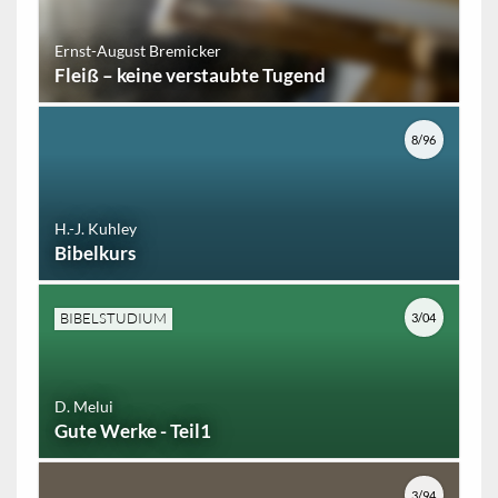
Ernst-August Bremicker
Fleiß – keine verstaubte Tugend
8/96
H.-J. Kuhley
Bibelkurs
BIBELSTUDIUM
3/04
D. Melui
Gute Werke - Teil1
3/94