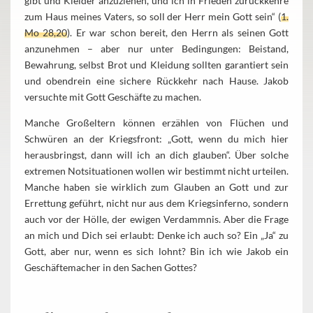
gibt und Kleider anzuziehen, und ich in Frieden zurückkehre
zum Haus meines Vaters, so soll der Herr mein Gott sein“ (
1.
Mo 28,20
). Er war schon bereit, den Herrn als seinen Gott
anzunehmen – aber nur unter Bedingungen: Beistand,
Bewahrung, selbst Brot und Kleidung sollten garantiert sein
und obendrein eine sichere Rückkehr nach Hause. Jakob
versuchte mit Gott Geschäfte zu machen.
Manche Großeltern können erzählen von Flüchen und
Schwüren an der Kriegsfront: „Gott, wenn du mich hier
herausbringst, dann will ich an dich glauben“. Über solche
extremen Notsituationen wollen wir bestimmt nicht urteilen.
Manche haben sie wirklich zum Glauben an Gott und zur
Errettung geführt, nicht nur aus dem Kriegsinferno, sondern
auch vor der Hölle, der ewigen Verdammnis. Aber die Frage
an mich und Dich sei erlaubt: Denke ich auch so? Ein „Ja“ zu
Gott, aber nur, wenn es sich lohnt? Bin ich wie Jakob ein
Geschäftemacher in den Sachen Gottes?