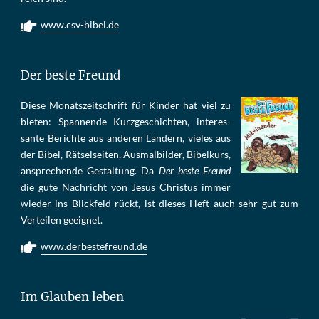
www.csv-bibel.de
Der beste Freund
Die­se Mo­nats­zeit­schrift für Kin­der hat viel zu
bie­ten: Span­nen­de Kurz­ge­schich­ten, in­te­res­
san­te Be­rich­te aus an­de­ren Län­dern, vie­les aus
der Bi­bel, Rät­sel­sei­ten, Aus­mal­bil­der, Bi­bel­kurs,
an­sprech­ende Ge­stal­tung. Da
Der beste Freund
die gu­te Nach­richt von Je­sus Chris­tus im­mer
wie­der ins Blick­feld rückt, ist die­ses Heft auch sehr gut zum
Ver­tei­len ge­eig­net.
www.derbestefreund.de
Im Glauben leben