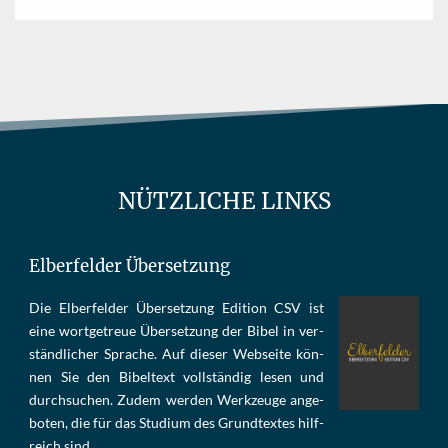
NÜTZLICHE LINKS
Elberfelder Übersetzung
Die Elber­fel­der Über­set­zung Edi­tion CSV ist
eine wort­ge­treue Über­set­zung der Bi­bel in ver­
ständ­li­cher Spra­che. Auf die­ser Web­sei­te kön­
nen Sie den Bi­bel­text voll­stän­dig le­sen und
durch­su­chen. Zu­dem wer­den Werk­zeu­ge an­ge­
bo­ten, die für das Stu­di­um des Grund­tex­tes hilf­
reich sind.