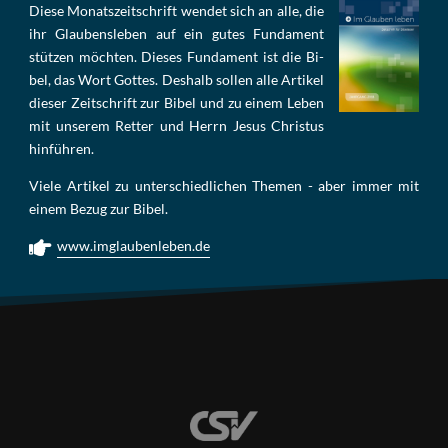
Die­se Mo­nats­zeit­schrift wen­det sich an alle, die
ihr Glau­bens­le­ben auf ein gu­tes Fun­da­ment
stüt­zen möch­ten. Die­ses Fun­da­ment ist die Bi­
bel, das Wort Got­tes. Des­halb sol­len al­le Ar­ti­kel
die­ser Zeit­schrift zur Bi­bel und zu ei­nem Le­ben
mit un­se­rem Ret­ter und Herrn Je­sus Chris­tus
hin­füh­ren.
Viele Artikel zu unterschiedlichen Themen - aber immer mit
einem Bezug zur Bibel.
www.imglaubenleben.de