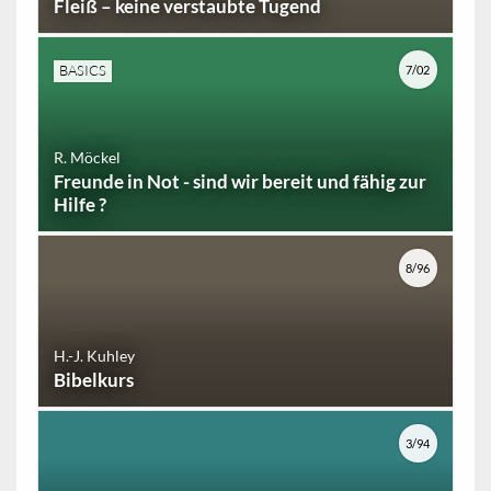
Fleiß – keine verstaubte Tugend
BASICS
7/02
R. Möckel
Freunde in Not - sind wir bereit und fähig zur
Hilfe ?
8/96
H.-J. Kuhley
Bibelkurs
3/94