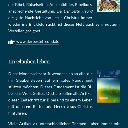
der Bi­bel, Rät­sel­sei­ten, Aus­mal­bil­der, Bi­bel­kurs,
an­sprech­ende Ge­stal­tung. Da
Der beste Freund
die gu­te Nach­richt von Je­sus Chris­tus im­mer
wie­der ins Blick­feld rückt, ist die­ses Heft auch sehr gut zum
Ver­tei­len ge­eig­net.
www.derbestefreund.de
Im Glauben leben
Die­se Mo­nats­zeit­schrift wen­det sich an alle, die
ihr Glau­bens­le­ben auf ein gu­tes Fun­da­ment
stüt­zen möch­ten. Die­ses Fun­da­ment ist die Bi­
bel, das Wort Got­tes. Des­halb sol­len al­le Ar­ti­kel
die­ser Zeit­schrift zur Bi­bel und zu ei­nem Le­ben
mit un­se­rem Ret­ter und Herrn Je­sus Chris­tus
hin­füh­ren.
Viele Artikel zu unterschiedlichen Themen - aber immer mit