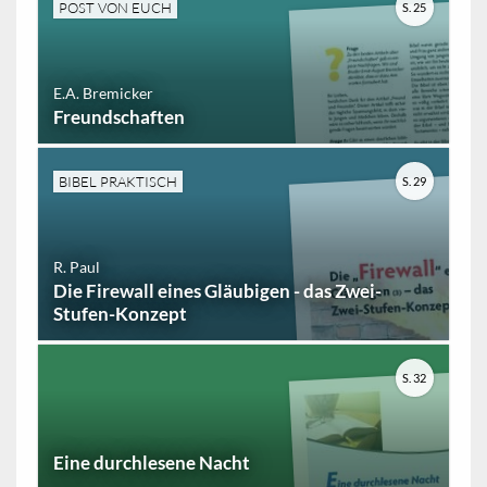
POST VON EUCH
S. 25
E.A. Bremicker
Freundschaften
BIBEL PRAKTISCH
S. 29
R. Paul
Die Firewall eines Gläubigen - das Zwei-
Stufen-Konzept
S. 32
Eine durchlesene Nacht