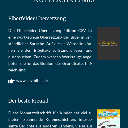
Elberfelder Übersetzung
Die Elber­fel­der Über­set­zung Edi­tion CSV ist
eine wort­ge­treue Über­set­zung der Bi­bel in ver­
ständ­li­cher Spra­che. Auf die­ser Web­sei­te kön­
nen Sie den Bi­bel­text voll­stän­dig le­sen und
durch­su­chen. Zu­dem wer­den Werk­zeu­ge an­ge­
bo­ten, die für das Stu­di­um des Grund­tex­tes hilf­
reich sind.
www.csv-bibel.de
Der beste Freund
Die­se Mo­nats­zeit­schrift für Kin­der hat viel zu
bie­ten: Span­nen­de Kurz­ge­schich­ten, in­te­res­
san­te Be­rich­te aus an­de­ren Län­dern, vie­les aus