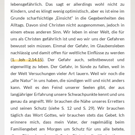
lebensgefährlich. Das sagt er allerdings wohl nicht zu
Kindern, und es klingt wenig optimistisch, aber es ist eine im
Grunde scharfsichtige „Einsicht“ in die Gegebenheiten des
Alltags. Davon sind Christen nicht ausgenommen, jedoch in
einem etwas anderen Sinn. Wir leben in einer Welt, die für
uns als Christen gefährlich ist und wo wir uns der Gefahren
bewusst sein müssen. Einmal der Gefahr, im Glaubensleben
nachlässig und damit offen für weltliche Einflüsse zu werden
(
1. Joh 2,14.15
). Der Gefahr auch, selbstbewusst und
eigenwillig zu leben. Der Gefahr, in Sünde zu fallen, weil in
der Welt Versuchungen vieler Art lauern. Weil wir noch die
„alte Natur“ in uns haben, die sündigen will und nicht anders
kann. Weil es den Feind unserer Seelen gibt, der aus
langjähriger Erfahrung unsere Schwachpunkte kennt und uns
genau da angreift. Wir brauchen die Nähe unseres Erretters
und seinen Schutz (siehe S. 12 und S. 29). Wir brauchen
täglich das Wort Gottes, wir brauchen stets das Gebet. Ich
erinnere mich, dass mein Vater, der regelmäßig beim
Familiengebet am Morgen um Schutz für uns alle betete,