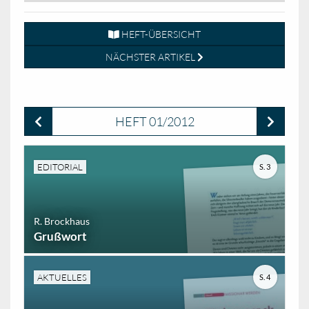
HEFT-ÜBERSICHT
NÄCHSTER ARTIKEL
HEFT 01/2012
EDITORIAL
S. 3
R. Brockhaus
Grußwort
AKTUELLES
S. 4