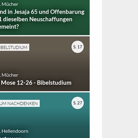
. Mücher
ind in Jesaja 65 und Offenbarung
1 dieselben Neuschaffungen
emeint?
S. 17
IBELSTUDIUM
. Mücher
. Mose 12-26 - Bibelstudium
S. 27
UM NACHDENKEN
 Hellendoorn