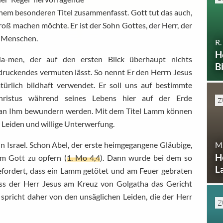
einem besonderen Titel zusammenfasst. Gott tut das auch,
oß machen möchte. Er ist der Sohn Gottes, der Herr, der
r Menschen.
R.
H
-men, der auf den ersten Blick überhaupt nichts
B
druckendes vermuten lässt. So nennt Er den Herrn Jesus
rlich bildhaft verwendet. Er soll uns auf bestimmte
Christus während seines Lebens hier auf der Erde
Z
r an Ihm bewundern werden. Mit dem Titel Lamm können
 Leiden und willige Unterwerfung.
M.
n Israel. Schon Abel, der erste heimgegangene Gläubige,
H
um Gott zu opfern (
1. Mo 4,4
). Dann wurde bei dem so
L
efordert, dass ein Lamm getötet und am Feuer gebraten
ass der Herr Jesus am Kreuz von Golgatha das Gericht
 spricht daher von den unsäglichen Leiden, die der Herr
Z