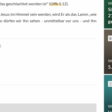
W
das geschlachtet worden ist" (
Offb 5
.12).
S
 Jesus im Himmel sein werden, wird Er als das Lamm „wie
2
So dürfen wir Ihn sehen - unmittelbar vor uns - und Ihn
g
B
2
W
5
Z
W.