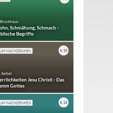
 Brockhaus
ohn, Schmähung, Schmach -
iblische Begriffe
S. 10
UM NACHDENKEN
 Seibel
errlichkeiten Jesu Christi - Das
amm Gottes
S. 12
UM NACHDENKEN