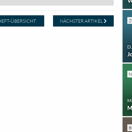
V
Z
EFT-ÜBERSICHT
NÄCHSTER ARTIKEL
D.
J
N
M.
M
B