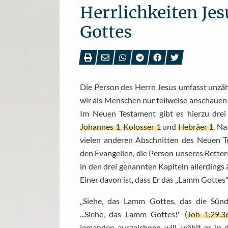
Herrlichkeiten Je
Gottes
Die Person des Herrn Jesus umfasst unzähl
wir als Menschen nur teilweise anschaue
Im Neuen Testament gibt es hierzu drei
Johannes 1
,
Kolosser 1
und
Hebräer 1
. Na
vielen anderen Abschnitten des Neuen T
den Evangelien, die Person unseres Retters
in den drei genannten Kapiteln allerdings ä
Einer davon ist, dass Er das „Lamm Gottes" 
„Siehe, das Lamm Gottes, das die Sün
...Siehe, das Lamm Gottes!" (
Joh 1,29.3
jemanden auszeichnen will, wählt er in 