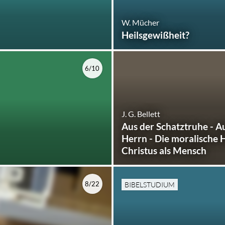
W. Mücher
Heilsgewißheit?
6/10
J. G. Bellett
Aus der Schatztruhe - 
Herrn - Die moralische H
Christus als Mensch
8/22
BIBELSTUDIUM