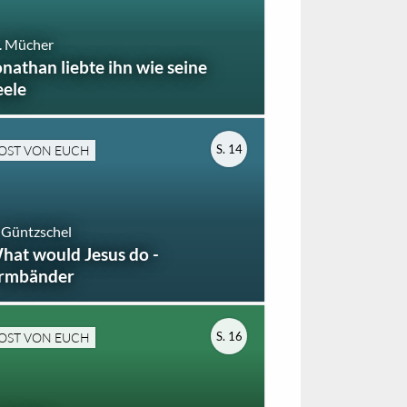
. Mücher
onathan liebte ihn wie seine
eele
S. 14
OST VON EUCH
 Güntzschel
hat would Jesus do -
rmbänder
S. 16
OST VON EUCH