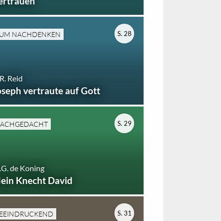
ertrauen
S. 28
UM NACHDENKEN
R. Reid
oseph vertraute auf Gott
S. 29
ACHGEDACHT
G. de Koning
ein Knecht David
S. 31
EEINDRUCKEND