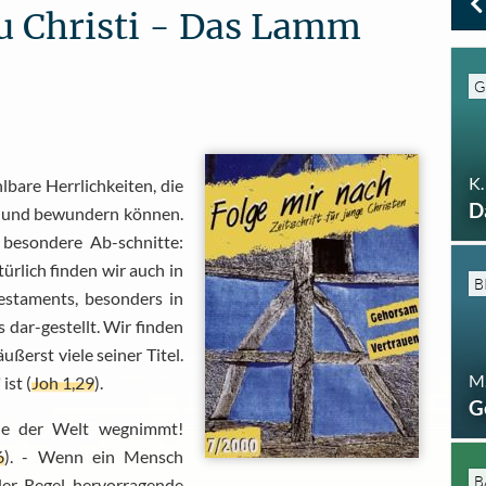
su Christi - Das Lamm
G
K.
bare Herrlichkeiten, die
D
n und bewundern können.
 besondere Ab-schnitte:
türlich finden wir auch in
B
estaments, besonders in
 dar-gestellt. Wir finden
ußerst viele seiner Titel.
M.
ist (
Joh 1,29
).
G
de der Welt wegnimmt!
6
). - Wenn ein Mensch
B
der Regel hervorragende