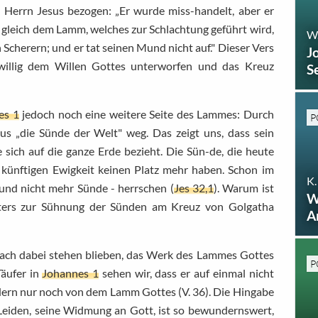
n Herrn Jesus bezogen: „Er wurde miss-handelt, aber er
, gleich dem Lamm, welches zur Schlachtung geführt wird,
W
 Scherern; und er tat seinen Mund nicht auf." Dieser Vers
J
eiwillig dem Willen Gottes unterworfen und das Kreuz
S
es 1
jedoch noch eine weitere Seite des Lammes: Durch
P
s „die Sünde der Welt" weg. Das zeigt uns, dass sein
 sich auf die ganze Erde bezieht. Die Sün-de, die heute
er künftigen Ewigkeit keinen Platz mehr haben. Schon im
K.
 und nicht mehr Sünde - herrschen (
Jes 32,1
). Warum ist
W
tters zur Sühnung der Sünden am Kreuz von Golgatha
A
nfach dabei stehen blieben, das Werk des Lammes Gottes
P
äufer in
Johannes 1
sehen wir, dass er auf einmal nicht
dern nur noch von dem Lamm Gottes (V. 36). Die Hingabe
 Leiden, seine Widmung an Gott, ist so bewundernswert,