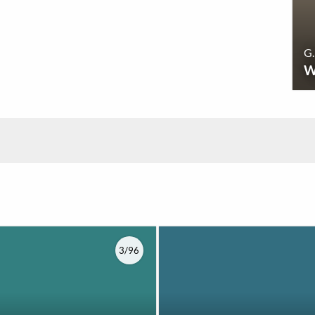
G.
W
3/96