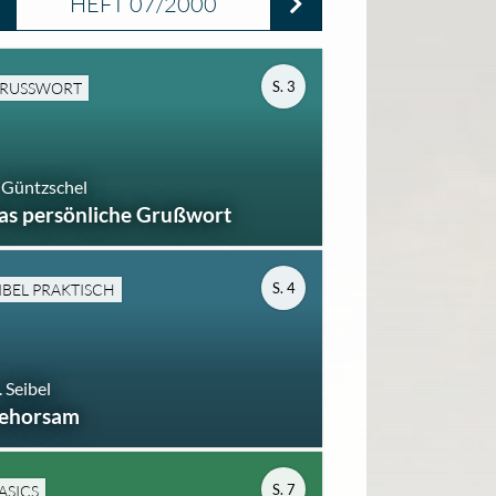
HEFT 07/2000
S. 3
RUSSWORT
 Güntzschel
as persönliche Grußwort
S. 4
IBEL PRAKTISCH
 Seibel
ehorsam
S. 7
ASICS