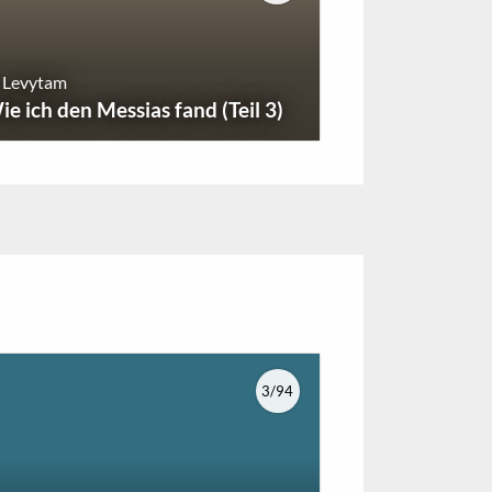
 Levytam
ie ich den Messias fand (Teil 3)
3/94