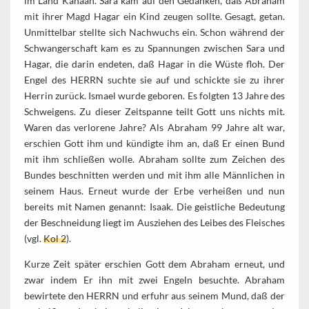
im Land Kanaan. Sara kam auf den Gedanken, daß Abraham
mit ihrer Magd Hagar ein Kind zeugen sollte. Gesagt, getan.
Unmittelbar stellte sich Nachwuchs ein. Schon während der
Schwangerschaft kam es zu Spannungen zwischen Sara und
Hagar, die darin endeten, daß Hagar in die Wüste floh. Der
Engel des HERRN suchte sie auf und schickte sie zu ihrer
Herrin zurück. Ismael wurde geboren. Es folgten 13 Jahre des
Schweigens. Zu dieser Zeitspanne teilt Gott uns nichts mit.
Waren das verlorene Jahre? Als Abraham 99 Jahre alt war,
erschien Gott ihm und kündigte ihm an, daß Er einen Bund
mit ihm schließen wolle. Abraham sollte zum Zeichen des
Bundes beschnitten werden und mit ihm alle Männlichen in
seinem Haus. Erneut wurde der Erbe verheißen und nun
bereits mit Namen genannt: Isaak. Die geistliche Bedeutung
der Beschneidung liegt im Ausziehen des Leibes des Fleisches
(vgl.
Kol 2
).
Kurze Zeit später erschien Gott dem Abraham erneut, und
zwar indem Er ihn mit zwei Engeln besuchte. Abraham
bewirtete den HERRN und erfuhr aus seinem Mund, daß der