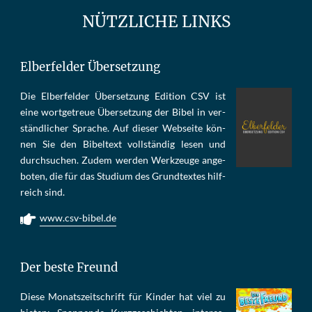
NÜTZLICHE LINKS
Elberfelder Übersetzung
Die Elber­fel­der Über­set­zung Edi­tion CSV ist
eine wort­ge­treue Über­set­zung der Bi­bel in ver­
ständ­li­cher Spra­che. Auf die­ser Web­sei­te kön­
nen Sie den Bi­bel­text voll­stän­dig le­sen und
durch­su­chen. Zu­dem wer­den Werk­zeu­ge an­ge­
bo­ten, die für das Stu­di­um des Grund­tex­tes hilf­
reich sind.
www.csv-bibel.de
Der beste Freund
Die­se Mo­nats­zeit­schrift für Kin­der hat viel zu