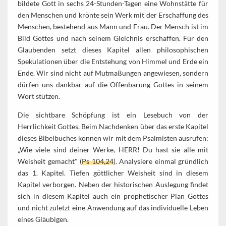
bildete Gott in sechs 24-Stunden-Tagen eine Wohnstätte für
den Menschen und krönte sein Werk mit der Erschaffung des
Menschen, bestehend aus Mann und Frau. Der Mensch ist im
Bild Gottes und nach seinem Gleichnis erschaffen. Für den
Glaubenden setzt dieses Kapitel allen philosophischen
Spekulationen über die Entstehung von Himmel und Erde ein
Ende. Wir sind nicht auf Mutmaßungen angewiesen, sondern
dürfen uns dankbar auf die Offenbarung Gottes in seinem
Wort stützen.
Die sichtbare Schöpfung ist ein Lesebuch von der
Herrlichkeit Gottes. Beim Nachdenken über das erste Kapitel
dieses Bibelbuches können wir mit dem Psalmisten ausrufen:
„Wie viele sind deiner Werke, HERR! Du hast sie alle mit
Weisheit gemacht" (
Ps 104,24
). Analysiere einmal gründlich
das 1. Kapitel. Tiefen göttlicher Weisheit sind in diesem
Kapitel verborgen. Neben der historischen Auslegung findet
sich in diesem Kapitel auch ein prophetischer Plan Gottes
und nicht zuletzt eine Anwendung auf das individuelle Leben
eines Gläubigen.