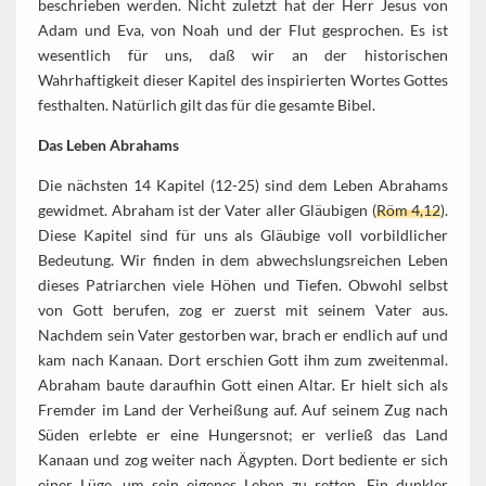
beschrieben werden. Nicht zuletzt hat der Herr Jesus von
Adam und Eva, von Noah und der Flut gesprochen. Es ist
wesentlich für uns, daß wir an der historischen
Wahrhaftigkeit dieser Kapitel des inspirierten Wortes Gottes
festhalten. Natürlich gilt das für die gesamte Bibel.
Das Leben Abrahams
Die nächsten 14 Kapitel (12-25) sind dem Leben Abrahams
gewidmet. Abraham ist der Vater aller Gläubigen (
Röm 4,12
).
Diese Kapitel sind für uns als Gläubige voll vorbildlicher
Bedeutung. Wir finden in dem abwechslungsreichen Leben
dieses Patriarchen viele Höhen und Tiefen. Obwohl selbst
von Gott berufen, zog er zuerst mit seinem Vater aus.
Nachdem sein Vater gestorben war, brach er endlich auf und
kam nach Kanaan. Dort erschien Gott ihm zum zweitenmal.
Abraham baute daraufhin Gott einen Altar. Er hielt sich als
Fremder im Land der Verheißung auf. Auf seinem Zug nach
Süden erlebte er eine Hungersnot; er verließ das Land
Kanaan und zog weiter nach Ägypten. Dort bediente er sich
einer Lüge, um sein eigenes Leben zu retten. Ein dunkler