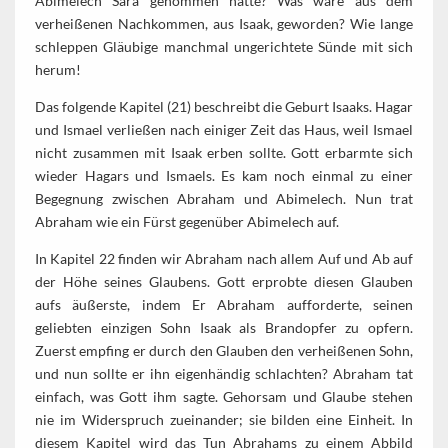
Abimelech Sara genommen hatte? Was wäre aus dem
verheißenen Nachkommen, aus Isaak, geworden? Wie lange
schleppen Gläubige manchmal ungerichtete Sünde mit sich
herum!
Das folgende Kapitel (21) beschreibt die Geburt Isaaks. Hagar
und Ismael verließen nach einiger Zeit das Haus, weil Ismael
nicht zusammen mit Isaak erben sollte. Gott erbarmte sich
wieder Hagars und Ismaels. Es kam noch einmal zu einer
Begegnung zwischen Abraham und Abimelech. Nun trat
Abraham wie ein Fürst gegenüber Abimelech auf.
In Kapitel 22 finden wir Abraham nach allem Auf und Ab auf
der Höhe seines Glaubens. Gott erprobte diesen Glauben
aufs äußerste, indem Er Abraham aufforderte, seinen
geliebten einzigen Sohn Isaak als Brandopfer zu opfern.
Zuerst empfing er durch den Glauben den verheißenen Sohn,
und nun sollte er ihn eigenhändig schlachten? Abraham tat
einfach, was Gott ihm sagte. Gehorsam und Glaube stehen
nie im Widerspruch zueinander; sie bilden eine Einheit. In
diesem Kapitel wird das Tun Abrahams zu einem Abbild