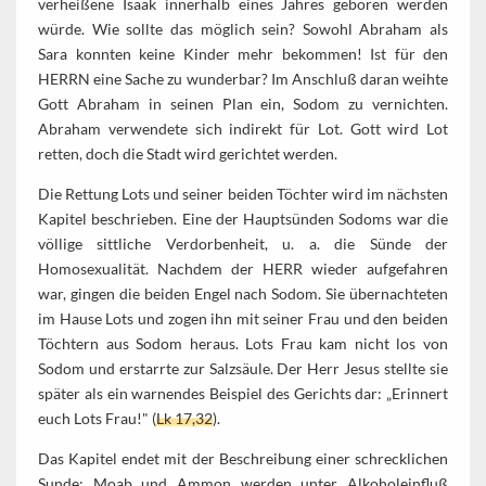
verheißene Isaak innerhalb eines Jahres geboren werden
würde. Wie sollte das möglich sein? Sowohl Abraham als
Sara konnten keine Kinder mehr bekommen! Ist für den
HERRN eine Sache zu wunderbar? Im Anschluß daran weihte
Gott Abraham in seinen Plan ein, Sodom zu vernichten.
Abraham verwendete sich indirekt für Lot. Gott wird Lot
retten, doch die Stadt wird gerichtet werden.
Die Rettung Lots und seiner beiden Töchter wird im nächsten
Kapitel beschrieben. Eine der Hauptsünden Sodoms war die
völlige sittliche Verdorbenheit, u. a. die Sünde der
Homosexualität. Nachdem der HERR wieder aufgefahren
war, gingen die beiden Engel nach Sodom. Sie übernachteten
im Hause Lots und zogen ihn mit seiner Frau und den beiden
Töchtern aus Sodom heraus. Lots Frau kam nicht los von
Sodom und erstarrte zur Salzsäule. Der Herr Jesus stellte sie
später als ein warnendes Beispiel des Gerichts dar: „Erinnert
euch Lots Frau!" (
Lk 17,32
).
Das Kapitel endet mit der Beschreibung einer schrecklichen
Sunde: Moab und Ammon werden unter Alkoholeinfluß