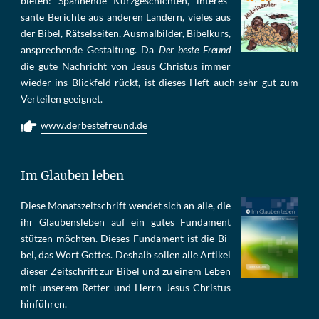
bie­ten: Span­nen­de Kurz­ge­schich­ten, in­te­res­
san­te Be­rich­te aus an­de­ren Län­dern, vie­les aus
der Bi­bel, Rät­sel­sei­ten, Aus­mal­bil­der, Bi­bel­kurs,
an­sprech­ende Ge­stal­tung. Da
Der beste Freund
die gu­te Nach­richt von Je­sus Chris­tus im­mer
wie­der ins Blick­feld rückt, ist die­ses Heft auch sehr gut zum
Ver­tei­len ge­eig­net.
www.derbestefreund.de
Im Glauben leben
Die­se Mo­nats­zeit­schrift wen­det sich an alle, die
ihr Glau­bens­le­ben auf ein gu­tes Fun­da­ment
stüt­zen möch­ten. Die­ses Fun­da­ment ist die Bi­
bel, das Wort Got­tes. Des­halb sol­len al­le Ar­ti­kel
die­ser Zeit­schrift zur Bi­bel und zu ei­nem Le­ben
mit un­se­rem Ret­ter und Herrn Je­sus Chris­tus
hin­füh­ren.