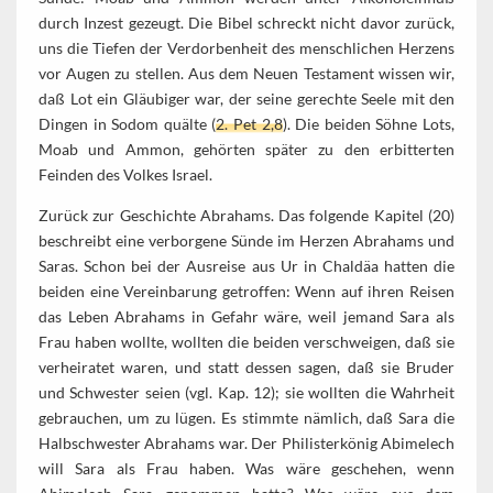
durch Inzest gezeugt. Die Bibel schreckt nicht davor zurück,
uns die Tiefen der Verdorbenheit des menschlichen Herzens
vor Augen zu stellen. Aus dem Neuen Testament wissen wir,
daß Lot ein Gläubiger war, der seine gerechte Seele mit den
Dingen in Sodom quälte (
2. Pet 2,8
). Die beiden Söhne Lots,
Moab und Ammon, gehörten später zu den erbitterten
Feinden des Volkes Israel.
Zurück zur Geschichte Abrahams. Das folgende Kapitel (20)
beschreibt eine verborgene Sünde im Herzen Abrahams und
Saras. Schon bei der Ausreise aus Ur in Chaldäa hatten die
beiden eine Vereinbarung getroffen: Wenn auf ihren Reisen
das Leben Abrahams in Gefahr wäre, weil jemand Sara als
Frau haben wollte, wollten die beiden verschweigen, daß sie
verheiratet waren, und statt dessen sagen, daß sie Bruder
und Schwester seien (vgl. Kap. 12); sie wollten die Wahrheit
gebrauchen, um zu lügen. Es stimmte nämlich, daß Sara die
Halbschwester Abrahams war. Der Philisterkönig Abimelech
will Sara als Frau haben. Was wäre geschehen, wenn