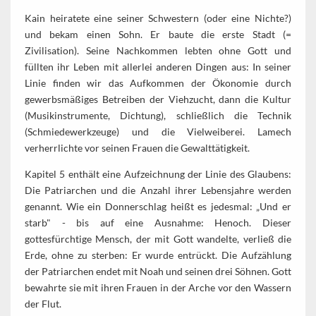
Kain heiratete eine seiner Schwestern (oder eine Nichte?)
und bekam einen Sohn. Er baute die erste Stadt (=
Zivilisation). Seine Nachkommen lebten ohne Gott und
füllten ihr Leben mit allerlei anderen Dingen aus: In seiner
Linie finden wir das Aufkommen der Ökonomie durch
gewerbsmäßiges Betreiben der Viehzucht, dann die Kultur
(Musikinstrumente, Dichtung), schließlich die Technik
(Schmiedewerkzeuge) und die Vielweiberei. Lamech
verherrlichte vor seinen Frauen die Gewalttätigkeit.
Kapitel 5 enthält eine Aufzeichnung der Linie des Glaubens:
Die Patriarchen und die Anzahl ihrer Lebensjahre werden
genannt. Wie ein Donnerschlag heißt es jedesmal: „Und er
starb" - bis auf eine Ausnahme: Henoch. Dieser
gottesfürchtige Mensch, der mit Gott wandelte, verließ die
Erde, ohne zu sterben: Er wurde entrückt. Die Aufzählung
der Patriarchen endet mit Noah und seinen drei Söhnen. Gott
bewahrte sie mit ihren Frauen in der Arche vor den Wassern
der Flut.