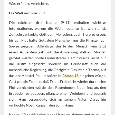
Wasserflut zu vernichten.
Die Welt nach der Flut
Die nächsten drei Kapitel (9-11) enthalten wichtige
Informationen, warum die Welt heute so ist, wie sie ist.
Zunächst erlaubte Gott dem Menschen, auch Tiere zu essen;
bis zur Flut hatte Gott dem Menschen nur die Pflanzen zur
Speise gegeben. Allerdings durfte der Mensch kein Blut
essen. Außerdem gab Gott die Anweisung, daß ein Mörder
getötet werden sollte (Todesstrafe). Damit wurde nicht nur
die Justiz eingesetzt, sondern im Grundsatz auch die
menschliche Regierung, die Obrigkeit. Das ist ein Thema, auf
das der Apostel Paulus später in
Römer 13
eingehen würde.
Gott gab als Zeichen, daß Er die Erde nicht wieder durch eine
Flut vernichten würde, den Regenbogen. Noah fing an, den
Erdboden zu bebauen, pflanzte einen Weinberg und betrank
sich. Ham versündigte sich an seinem Vater. Daraufhin
verfluchte Noah Kanaan, den Sohn Hams.
Kapitel 10 enthält eine lange Liste von Namen und zeigt uns,