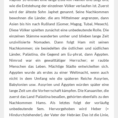
wie die Entstehung der einzelnen Völker verlaufen ist. Zuerst
wird der älteste Sohn Japhet genannt. Seine Nachkommen
bewohnen die Länder, die ans Mittelmeer angrenzen, dann
Asien bis hin nach Rußland (Gomer, Magog, Tubal, Mesech).
Diese Völker spielten zunächst eine unbedeutende Rolle. Die
einzelnen Stämme wanderten umher und blieben lange Zeit
unzivilisierte Nomaden. Dann folgt Ham mit seinen
Nachkommen; sie besiedelten die östlichen und südlichen
Länder, Palästina, die Gegend am Eu-phrat, dann Ägypten.
Nimrod war ein gewalttätiger Herrscher; er raubte
Menschen das Leben. Mächtige Städte entwickelten sich.
Agypten wurde als erstes zu einer Weltmacht, wenn auch
nicht in dem Umfang wie die späteren Reiche Assyrien,
Babylonien usw. Assyrien und Ägypten würden später eine
lange Zeit um die Vorherrschaft kämpfen. Die Kanaaniter, die
zuerst das Land Palästina besaßen, gehörten ebenfalls zu den
Nachkommen Hams. Als letztes folgt der vorläufig
unbedeutende Sem. Hervorgehoben wird Heber (=
Hindurchziehender), der Vater der Hebräer. Das ist die Linie,