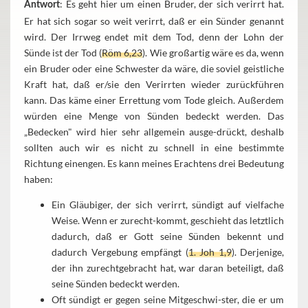
: Es geht hier um einen Bruder, der sich verirrt hat.
Antwort
Er hat sich sogar so weit verirrt, daß er ein Sünder genannt
wird. Der Irrweg endet mit dem Tod, denn der Lohn der
Sünde ist der Tod (
Röm 6,23
). Wie großartig wäre es da, wenn
ein Bruder oder eine Schwester da wäre, die soviel geistliche
Kraft hat, daß er/sie den Verirrten wieder zurückführen
kann. Das käme einer Errettung vom Tode gleich. Außerdem
würden eine Menge von Sünden bedeckt werden. Das
„Bedecken" wird hier sehr allgemein ausge-drückt, deshalb
sollten auch wir es nicht zu schnell in eine bestimmte
Richtung einengen. Es kann meines Erachtens drei Bedeutung
haben:
Ein Gläubiger, der sich verirrt, sündigt auf vielfache
Weise. Wenn er zurecht-kommt, geschieht das letztlich
dadurch, daß er Gott seine Sünden bekennt und
dadurch Vergebung empfängt (
1. Joh 1,9
). Derjenige,
der ihn zurechtgebracht hat, war daran beteiligt, daß
seine Sünden bedeckt werden.
Oft sündigt er gegen seine Mitgeschwi-ster, die er um