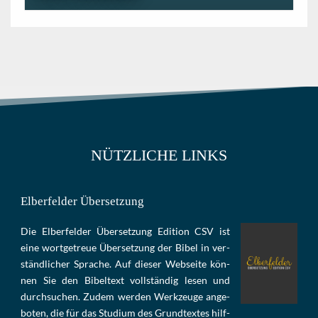
NÜTZLICHE LINKS
Elberfelder Übersetzung
Die Elber­fel­der Über­set­zung Edi­tion CSV ist
eine wort­ge­treue Über­set­zung der Bi­bel in ver­
ständ­li­cher Spra­che. Auf die­ser Web­sei­te kön­
nen Sie den Bi­bel­text voll­stän­dig le­sen und
durch­su­chen. Zu­dem wer­den Werk­zeu­ge an­ge­
bo­ten, die für das Stu­di­um des Grund­tex­tes hilf­