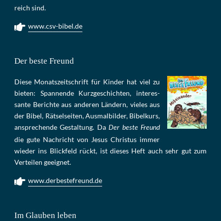
reich sind.
www.csv-bibel.de
Der beste Freund
Die­se Mo­nats­zeit­schrift für Kin­der hat viel zu
bie­ten: Span­nen­de Kurz­ge­schich­ten, in­te­res­
san­te Be­rich­te aus an­de­ren Län­dern, vie­les aus
der Bi­bel, Rät­sel­sei­ten, Aus­mal­bil­der, Bi­bel­kurs,
an­sprech­ende Ge­stal­tung. Da
Der beste Freund
die gu­te Nach­richt von Je­sus Chris­tus im­mer
wie­der ins Blick­feld rückt, ist die­ses Heft auch sehr gut zum
Ver­tei­len ge­eig­net.
www.derbestefreund.de
Im Glauben leben