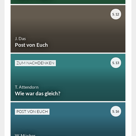
S. 12
J. Das
Post von Euch
ZUM NACHDENKEN
S. 13
T. Attendorn
Wie war das gleich?
POST VON EUCH
S. 16
W. Mücher