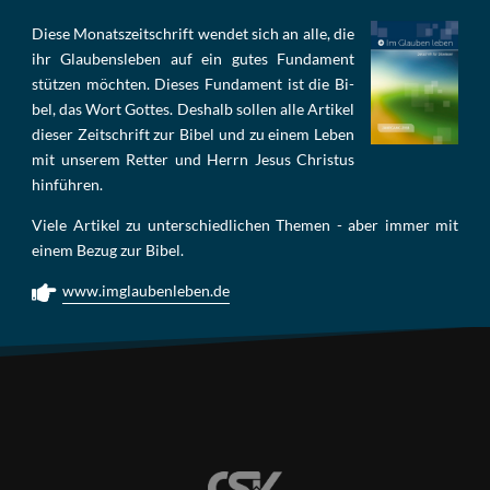
Die­se Mo­nats­zeit­schrift wen­det sich an alle, die
ihr Glau­bens­le­ben auf ein gu­tes Fun­da­ment
stüt­zen möch­ten. Die­ses Fun­da­ment ist die Bi­
bel, das Wort Got­tes. Des­halb sol­len al­le Ar­ti­kel
die­ser Zeit­schrift zur Bi­bel und zu ei­nem Le­ben
mit un­se­rem Ret­ter und Herrn Je­sus Chris­tus
hin­füh­ren.
Viele Artikel zu unterschiedlichen Themen - aber immer mit
einem Bezug zur Bibel.
www.imglaubenleben.de