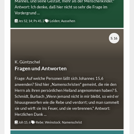
Mannes, und seine Gestalt, mehr als der Menschenkinder."
Antwort: Ich denke, daß hier nicht so sehr die Frage im
Vordergrund ...
Jes 52, 14; Ps 45, 2
Leiden; Aussehen
S. 16
K. Güntzschel
Fragen und Antworten
Frage: Auf welche Personen läßt sich Johannes 15,6
anwenden? Sind hier „Namenschristen" gemeint, die nie den
Herrn als ihren persönlichen Heiland angenommen haben? S.
Schmidt, Burbach „Wenn jemand nicht in mir bleibt, so wird er
hinausgeworfen wie die Rebe und verdorrt; und man sammelt
sie und wirft sie ins Feuer, und sie verbrennen." Antwort:
Herzlichen Dank ...
Joh 15, 6
Rebe; Weinstock; Namenschrist