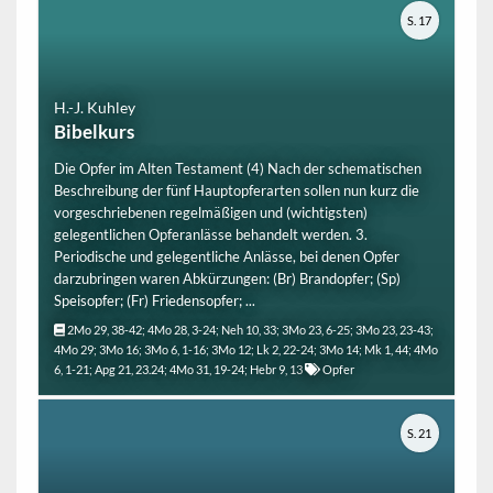
S. 17
H.-J. Kuhley
Bibelkurs
Die Opfer im Alten Testament (4) Nach der schematischen
Beschreibung der fünf Hauptopferarten sollen nun kurz die
vorgeschriebenen regelmäßigen und (wichtigsten)
gelegentlichen Opferanlässe behandelt werden. 3.
Periodische und gelegentliche Anlässe, bei denen Opfer
darzubringen waren Abkürzungen: (Br) Brandopfer; (Sp)
Speisopfer; (Fr) Friedensopfer; ...
2Mo 29, 38-42; 4Mo 28, 3-24; Neh 10, 33; 3Mo 23, 6-25; 3Mo 23, 23-43;
4Mo 29; 3Mo 16; 3Mo 6, 1-16; 3Mo 12; Lk 2, 22-24; 3Mo 14; Mk 1, 44; 4Mo
6, 1-21; Apg 21, 23.24; 4Mo 31, 19-24; Hebr 9, 13
Opfer
S. 21