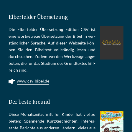
Elberfelder Übersetzung
Die Elber­fel­der Über­set­zung Edi­tion CSV ist
eine wort­ge­treue Über­set­zung der Bi­bel in ver­
ständ­li­cher Spra­che. Auf die­ser Web­sei­te kön­
nen Sie den Bi­bel­text voll­stän­dig le­sen und
durch­su­chen. Zu­dem wer­den Werk­zeu­ge an­ge­
bo­ten, die für das Stu­di­um des Grund­tex­tes hilf­
reich sind.
www.csv-bibel.de
Der beste Freund
Die­se Mo­nats­zeit­schrift für Kin­der hat viel zu
bie­ten: Span­nen­de Kurz­ge­schich­ten, in­te­res­
san­te Be­rich­te aus an­de­ren Län­dern, vie­les aus