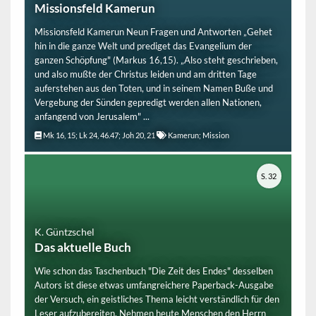
Missionsfeld Kamerun
Missionsfeld Kamerun Neun Fragen und Antworten „Gehet
hin in die ganze Welt und prediget das Evangelium der
ganzen Schöpfung" (Markus 16,15). „Also steht geschrieben,
und also mußte der Christus leiden und am dritten Tage
auferstehen aus den Toten, und in seinem Namen Buße und
Vergebung der Sünden gepredigt werden allen Nationen,
anfangend von Jerusalem" ...
Mk 16, 15; Lk 24, 46.47; Joh 20, 21
Kamerun; Mission
S. 32
K. Güntzschel
Das aktuelle Buch
Wie schon das Taschenbuch "Die Zeit des Endes" desselben
Autors ist diese etwas umfangreichere Paperback-Ausgabe
der Versuch, ein geistliches Thema leicht verständlich für den
Leser aufzubereiten. Nehmen heute Menschen den Herrn