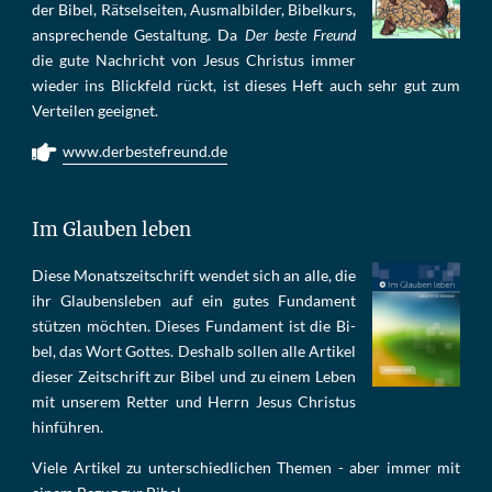
der Bi­bel, Rät­sel­sei­ten, Aus­mal­bil­der, Bi­bel­kurs,
an­sprech­ende Ge­stal­tung. Da
Der beste Freund
die gu­te Nach­richt von Je­sus Chris­tus im­mer
wie­der ins Blick­feld rückt, ist die­ses Heft auch sehr gut zum
Ver­tei­len ge­eig­net.
www.derbestefreund.de
Im Glauben leben
Die­se Mo­nats­zeit­schrift wen­det sich an alle, die
ihr Glau­bens­le­ben auf ein gu­tes Fun­da­ment
stüt­zen möch­ten. Die­ses Fun­da­ment ist die Bi­
bel, das Wort Got­tes. Des­halb sol­len al­le Ar­ti­kel
die­ser Zeit­schrift zur Bi­bel und zu ei­nem Le­ben
mit un­se­rem Ret­ter und Herrn Je­sus Chris­tus
hin­füh­ren.
Viele Artikel zu unterschiedlichen Themen - aber immer mit