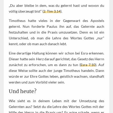
„Du aber bleibe in dem, was du gelernt hast und wovon du
völlig überzeugt bist“ (
2. Tim 3,14
).
Timotheus hatte vieles in der Gegenwart des Apostels
gelernt. Nun forderte Paulus ihn auf, das Gelernte auch
festzuhalten und in die Praxis umzusetzen. Denn es ist ein
Unterschied, ob man die Lehre des Wortes Gottes „nur“
kennt, oder ob man auch danach lebt.
Eine derartige Haltung können wir schon bei Esra erkennen.
Dieser hatte sein Herz darauf gerichtet, das Gesetz des Herrn
zunächst zu erforschen, um es dann zu tun (
Esra 7,10
). Auf
diese Weise sollte auch der junge Timotheus handeln. Dann
würde er zur Ehre Gottes leben, geistlich wachsen, standhaft
werden und zum Vorbild vieler sein.
Und heute?
Wie sieht es in deinem Leben mit der Umsetzung des
Gelernten aus? Setzt du die Lehre des Wortes Gottes mit der
Hilfe des Herrn in die Praxis um? Es wäre schade, wenn es