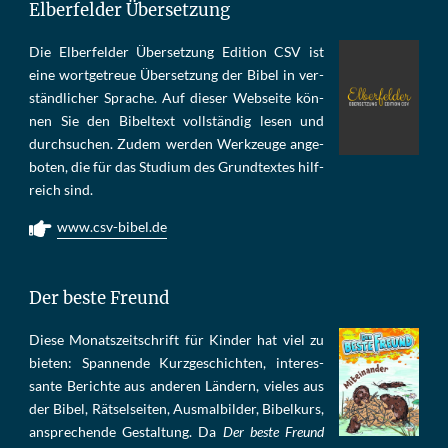
Elberfelder Übersetzung
Die Elber­fel­der Über­set­zung Edi­tion CSV ist
eine wort­ge­treue Über­set­zung der Bi­bel in ver­
ständ­li­cher Spra­che. Auf die­ser Web­sei­te kön­
nen Sie den Bi­bel­text voll­stän­dig le­sen und
durch­su­chen. Zu­dem wer­den Werk­zeu­ge an­ge­
bo­ten, die für das Stu­di­um des Grund­tex­tes hilf­
reich sind.
www.csv-bibel.de
Der beste Freund
Die­se Mo­nats­zeit­schrift für Kin­der hat viel zu
bie­ten: Span­nen­de Kurz­ge­schich­ten, in­te­res­
san­te Be­rich­te aus an­de­ren Län­dern, vie­les aus
der Bi­bel, Rät­sel­sei­ten, Aus­mal­bil­der, Bi­bel­kurs,
an­sprech­ende Ge­stal­tung. Da
Der beste Freund