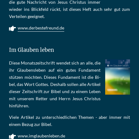
die gu­te Nach­richt von Je­sus Chris­tus im­mer
wie­der ins Blick­feld rückt, ist die­ses Heft auch sehr gut zum
Ver­tei­len ge­eig­net.
www.derbestefreund.de
Im Glauben leben
Die­se Mo­nats­zeit­schrift wen­det sich an alle, die
ihr Glau­bens­le­ben auf ein gu­tes Fun­da­ment
stüt­zen möch­ten. Die­ses Fun­da­ment ist die Bi­
bel, das Wort Got­tes. Des­halb sol­len al­le Ar­ti­kel
die­ser Zeit­schrift zur Bi­bel und zu ei­nem Le­ben
mit un­se­rem Ret­ter und Herrn Je­sus Chris­tus
hin­füh­ren.
Viele Artikel zu unterschiedlichen Themen - aber immer mit
einem Bezug zur Bibel.
www.imglaubenleben.de