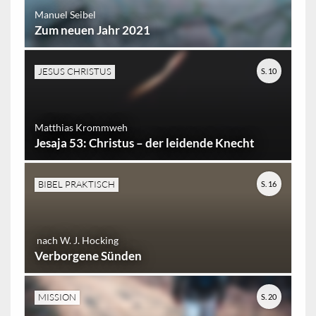
Manuel Seibel
Zum neuen Jahr 2021
JESUS CHRISTUS
S. 10
Matthias Krommweh
Jesaja 53: Christus – der leidende Knecht
BIBEL PRAKTISCH
S. 16
nach W. J. Hocking
Verborgene Sünden
MISSION
S. 20