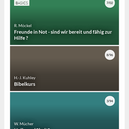
BASICS
7/02
R. Möckel
Freunde in Not - sind wir bereit und fähig zur
Hilfe ?
8/96
H.-J. Kuhley
Bibelkurs
3/94
W. Mücher