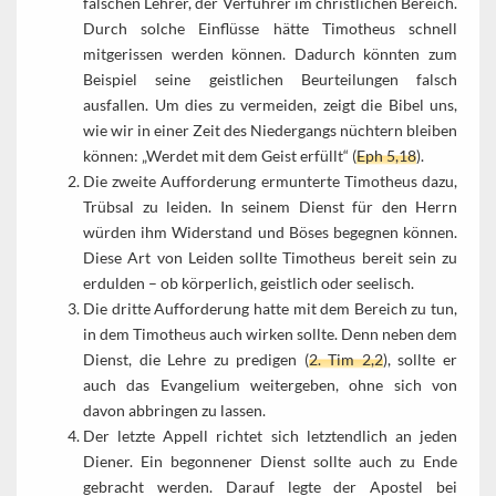
falschen Lehrer, der Verführer im christlichen Bereich.
Durch solche Einflüsse hätte Timotheus schnell
mitgerissen werden können. Dadurch könnten zum
Beispiel seine geistlichen Beurteilungen falsch
ausfallen. Um dies zu vermeiden, zeigt die Bibel uns,
wie wir in einer Zeit des Niedergangs nüchtern bleiben
können: „Werdet mit dem Geist erfüllt“ (
Eph 5,18
).
Die zweite Aufforderung ermunterte Timotheus dazu,
Trübsal zu leiden. In seinem Dienst für den Herrn
würden ihm Widerstand und Böses begegnen können.
Diese Art von Leiden sollte Timotheus bereit sein zu
erdulden – ob körperlich, geistlich oder seelisch.
Die dritte Aufforderung hatte mit dem Bereich zu tun,
in dem Timotheus auch wirken sollte. Denn neben dem
Dienst, die Lehre zu predigen (
2. Tim 2,2
), sollte er
auch das Evangelium weitergeben, ohne sich von
davon abbringen zu lassen.
Der letzte Appell richtet sich letztendlich an jeden
Diener. Ein begonnener Dienst sollte auch zu Ende
gebracht werden. Darauf legte der Apostel bei