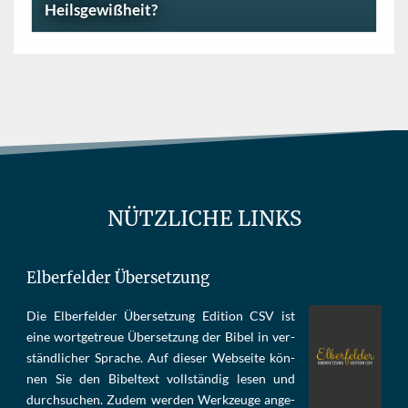
Heilsgewißheit?
NÜTZLICHE LINKS
Elberfelder Übersetzung
Die Elber­fel­der Über­set­zung Edi­tion CSV ist
eine wort­ge­treue Über­set­zung der Bi­bel in ver­
ständ­li­cher Spra­che. Auf die­ser Web­sei­te kön­
nen Sie den Bi­bel­text voll­stän­dig le­sen und
durch­su­chen. Zu­dem wer­den Werk­zeu­ge an­ge­