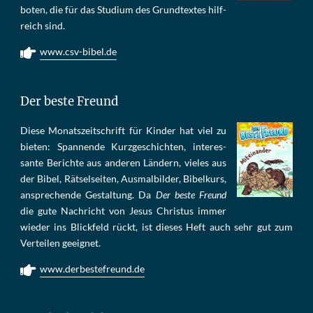
bo­ten, die für das Stu­di­um des Grund­tex­tes hilf­
reich sind.
www.csv-bibel.de
Der beste Freund
Die­se Mo­nats­zeit­schrift für Kin­der hat viel zu
bie­ten: Span­nen­de Kurz­ge­schich­ten, in­te­res­
san­te Be­rich­te aus an­de­ren Län­dern, vie­les aus
der Bi­bel, Rät­sel­sei­ten, Aus­mal­bil­der, Bi­bel­kurs,
an­sprech­ende Ge­stal­tung. Da
Der beste Freund
die gu­te Nach­richt von Je­sus Chris­tus im­mer
wie­der ins Blick­feld rückt, ist die­ses Heft auch sehr gut zum
Ver­tei­len ge­eig­net.
www.derbestefreund.de