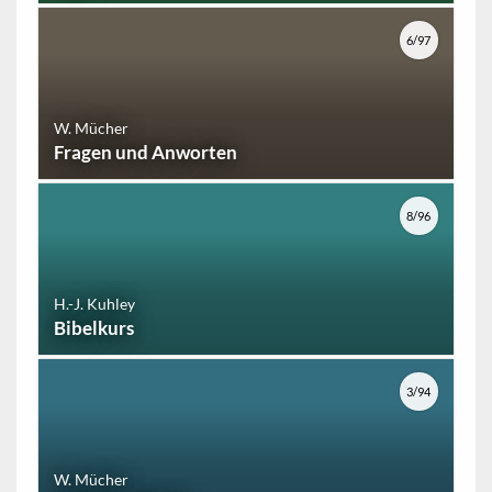
6/97
W. Mücher
Fragen und Anworten
8/96
H.-J. Kuhley
Bibelkurs
3/94
W. Mücher