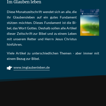
Im Glauben leben
Die­se Mo­nats­zeit­schrift wen­det sich an alle, die
ihr Glau­bens­le­ben auf ein gu­tes Fun­da­ment
stüt­zen möch­ten. Die­ses Fun­da­ment ist die Bi­
bel, das Wort Got­tes. Des­halb sol­len al­le Ar­ti­kel
die­ser Zeit­schrift zur Bi­bel und zu ei­nem Le­ben
mit un­se­rem Ret­ter und Herrn Je­sus Chris­tus
hin­füh­ren.
Viele Artikel zu unterschiedlichen Themen - aber immer mit
einem Bezug zur Bibel.
www.imglaubenleben.de