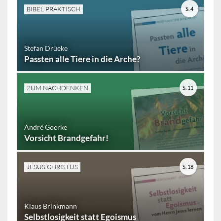
BIBEL PRAKTISCH
S. 4
Stefan Drüeke
Passten alle Tiere in die Arche?
ZUM NACHDENKEN
S. 11
André Goerke
Vorsicht Brandgefahr!
JESUS CHRISTUS
S. 18
Klaus Brinkmann
Selbstlosigkeit statt Egoismus