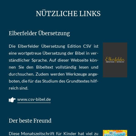
NÜTZLICHE LINKS
Elberfelder Übersetzung
Die Elber­fel­der Über­set­zung Edi­tion CSV ist
eine wort­ge­treue Über­set­zung der Bi­bel in ver­
ständ­li­cher Spra­che. Auf die­ser Web­sei­te kön­
nen Sie den Bi­bel­text voll­stän­dig le­sen und
durch­su­chen. Zu­dem wer­den Werk­zeu­ge an­ge­
bo­ten, die für das Stu­di­um des Grund­tex­tes hilf­
reich sind.
www.csv-bibel.de
Der beste Freund
Die­se Mo­nats­zeit­schrift für Kin­der hat viel zu