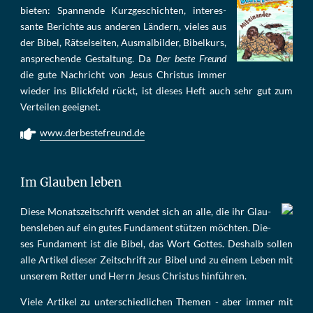
bie­ten: Span­nen­de Kurz­ge­schich­ten, in­te­res­
san­te Be­rich­te aus an­de­ren Län­dern, vie­les aus
der Bi­bel, Rät­sel­sei­ten, Aus­mal­bil­der, Bi­bel­kurs,
an­sprech­ende Ge­stal­tung. Da
Der beste Freund
die gu­te Nach­richt von Je­sus Chris­tus im­mer
wie­der ins Blick­feld rückt, ist die­ses Heft auch sehr gut zum
Ver­tei­len ge­eig­net.
www.derbestefreund.de
Im Glauben leben
Die­se Mo­nats­zeit­schrift wen­det sich an alle, die ihr Glau­
bens­le­ben auf ein gu­tes Fun­da­ment stüt­zen möch­ten. Die­
ses Fun­da­ment ist die Bi­bel, das Wort Got­tes. Des­halb sol­len
al­le Ar­ti­kel die­ser Zeit­schrift zur Bi­bel und zu ei­nem Le­ben mit
un­se­rem Ret­ter und Herrn Je­sus Chris­tus hin­füh­ren.
Viele Artikel zu unterschiedlichen Themen - aber immer mit