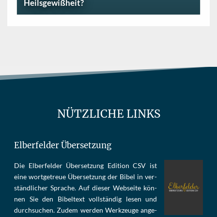
Heilsgewißheit?
NÜTZLICHE LINKS
Elberfelder Übersetzung
Die Elber­fel­der Über­set­zung Edi­tion CSV ist
eine wort­ge­treue Über­set­zung der Bi­bel in ver­
ständ­li­cher Spra­che. Auf die­ser Web­sei­te kön­
nen Sie den Bi­bel­text voll­stän­dig le­sen und
durch­su­chen. Zu­dem wer­den Werk­zeu­ge an­ge­