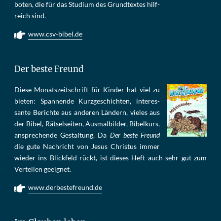
bo­ten, die für das Stu­di­um des Grund­tex­tes hilf­
reich sind.
www.csv-bibel.de
Der beste Freund
Die­se Mo­nats­zeit­schrift für Kin­der hat viel zu
bie­ten: Span­nen­de Kurz­ge­schich­ten, in­te­res­
san­te Be­rich­te aus an­de­ren Län­dern, vie­les aus
der Bi­bel, Rät­sel­sei­ten, Aus­mal­bil­der, Bi­bel­kurs,
an­sprech­ende Ge­stal­tung. Da
Der beste Freund
die gu­te Nach­richt von Je­sus Chris­tus im­mer
wie­der ins Blick­feld rückt, ist die­ses Heft auch sehr gut zum
Ver­tei­len ge­eig­net.
www.derbestefreund.de