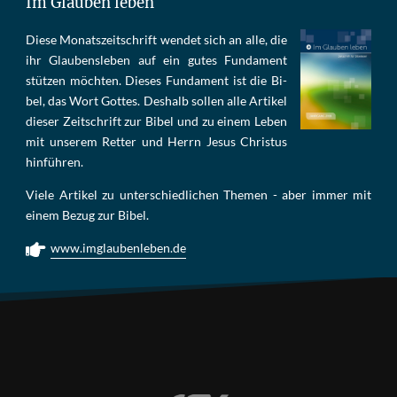
Im Glauben leben
Die­se Mo­nats­zeit­schrift wen­det sich an alle, die
ihr Glau­bens­le­ben auf ein gu­tes Fun­da­ment
stüt­zen möch­ten. Die­ses Fun­da­ment ist die Bi­
bel, das Wort Got­tes. Des­halb sol­len al­le Ar­ti­kel
die­ser Zeit­schrift zur Bi­bel und zu ei­nem Le­ben
mit un­se­rem Ret­ter und Herrn Je­sus Chris­tus
hin­füh­ren.
Viele Artikel zu unterschiedlichen Themen - aber immer mit
einem Bezug zur Bibel.
www.imglaubenleben.de