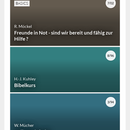
BASICS
7/02
R. Möckel
Freunde in Not - sind wir bereit und fähig zur
Hilfe ?
8/96
H.-J. Kuhley
Bibelkurs
3/94
W. Mücher