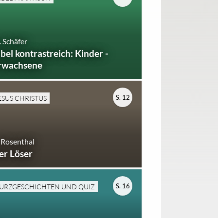
 Schäfer
ibel kontrastreich: Kinder -
rwachsene
S. 12
ESUS CHRISTUS
 Rosenthal
er Löser
S. 16
URZGESCHICHTEN UND QUIZ