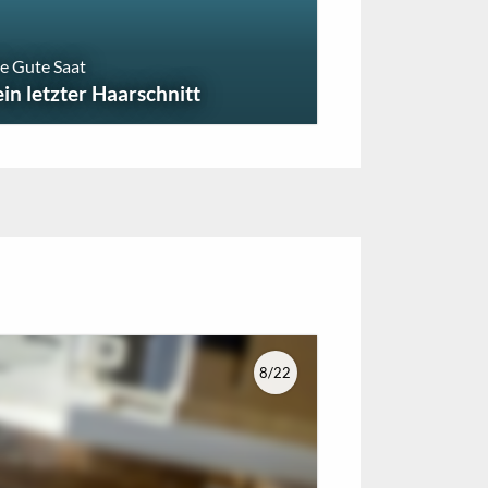
e Gute Saat
ein letzter Haarschnitt
8/22