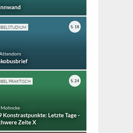
innwand
S. 18
IBELSTUDIUM
 Attendorn
akobusbrief
S. 24
IBEL PRAKTISCH
. Mohncke
9 Konstrastpunkte: Letzte Tage -
chwere Zeite X