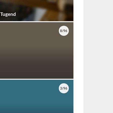
e Tugend
8/96
3/96