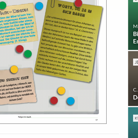
M.
B
E
J
C.
D
K