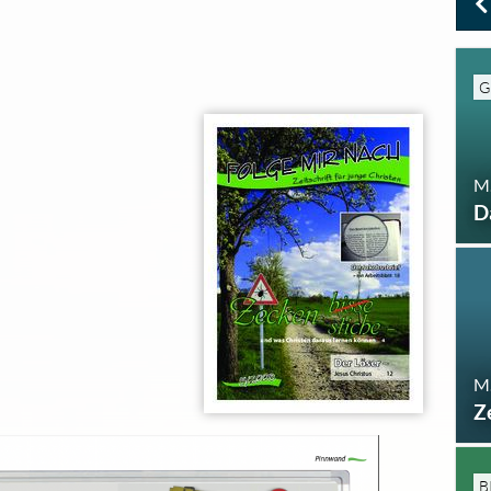
G
M.
D
M.
Z
B