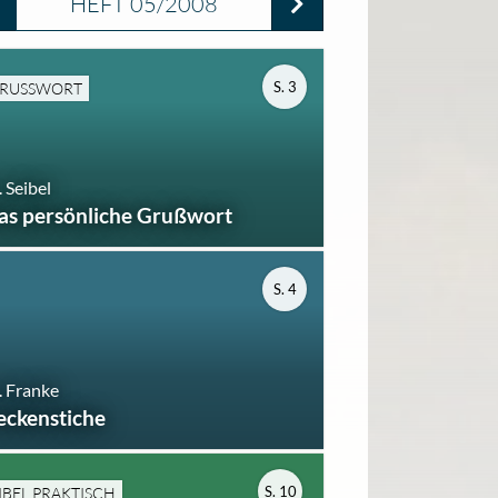
HEFT 05/2008
S. 3
RUSSWORT
 Seibel
as persönliche Grußwort
S. 4
 Franke
eckenstiche
S. 10
IBEL PRAKTISCH