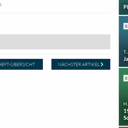
8
P
B
T.
J
EFT-ÜBERSICHT
NÄCHSTER ARTIKEL
B
H
1
S