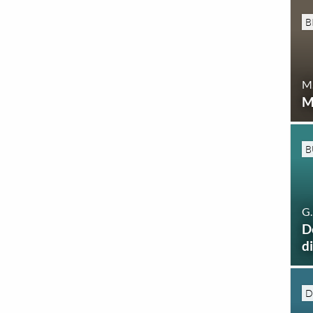
B
M
M
B
G.
D
d
D