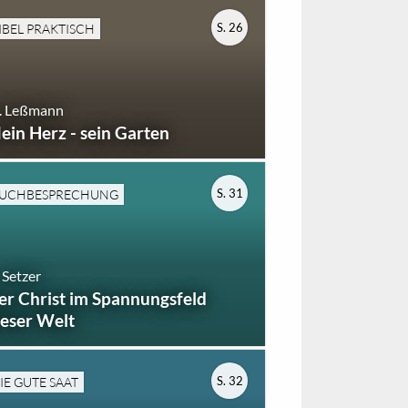
S. 26
IBEL PRAKTISCH
. Leßmann
ein Herz - sein Garten
S. 31
UCHBESPRECHUNG
 Setzer
er Christ im Spannungsfeld
ieser Welt
S. 32
IE GUTE SAAT