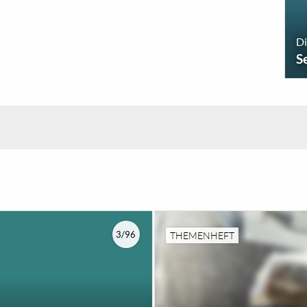
Di
S
3/96
THEMENHEFT