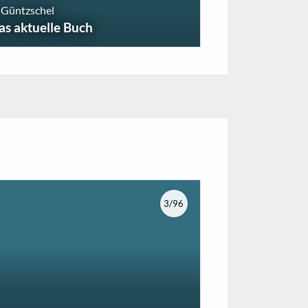
 Güntzschel
as aktuelle Buch
3/96