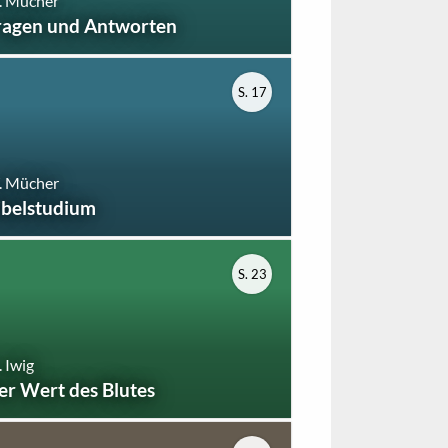
. Mücher
ragen und Antworten
S. 17
. Mücher
ibelstudium
S. 23
 Iwig
er Wert des Blutes