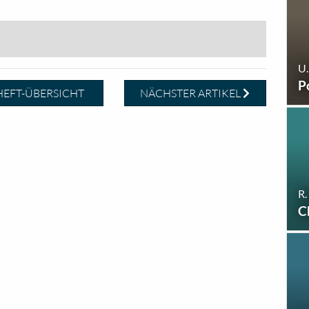
U.
P
EFT-ÜBERSICHT
NÄCHSTER ARTIKEL
R.
C