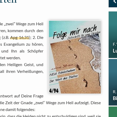
ade „zwei” Wege zum Heil
hören, kommen durch den
 (z.B.
Apg 16,31
); 2. Die
F.
as Evangelium zu hören,
L
und Ihn als Schöpfer
ttet werden.
en Heiligen Geist, und
all ihren Verheißungen,
R.
Antwort auf Deine Frage
B
 die Zeit der Gnade „zwei“ Wege zum Heil aufzeigt. Diese
ine damit folgendes:
arin, dass die Heiden nicht zu entschuldigen sind, weil sie