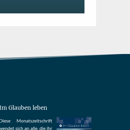
Im Glauben leben
Die­se Mo­nats­zeit­schrift
wen­det sich an alle, die ihr