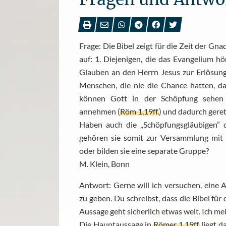
Frage: Die Bibel zeigt für die Zeit der Gn
auf: 1. Diejenigen, die das Evangelium 
Glauben an den Herrn Jesus zur Erlösung
Menschen, die nie die Chance hatten, d
können Gott in der Schöpfung sehen 
annehmen (
Röm 1,19ff.
) und dadurch gere
Haben auch die „Schöpfungsgläubigen” d
gehören sie somit zur Versammlung mit 
oder bilden sie eine separate Gruppe?
M. Klein, Bonn
Antwort: Gerne will ich versuchen, eine 
zu geben. Du schreibst, dass die Bibel für
Aussage geht sicherlich etwas weit. Ich me
Die Hauptaussage in
Römer 1,19ff.
liegt d