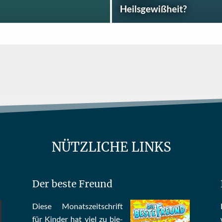
Heilsgewißheit?
NÜTZLICHE LINKS
Der beste Freund
Die­se Mo­nats­zeit­schrift
für Kin­der hat viel zu bie­