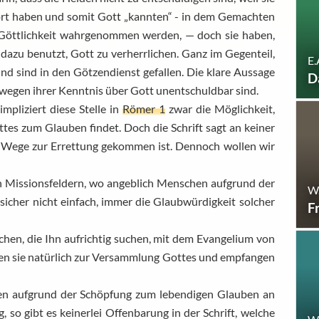
ört haben und somit Gott „kannten“ - in dem Gemachten
 Göttlichkeit wahrgenommen werden, — doch sie haben,
 dazu benutzt, Gott zu verherrlichen. Ganz im Gegenteil,
E.
nd sind in den Götzendienst gefallen. Die klare Aussage
D
de wegen ihrer Kenntnis über Gott unentschuldbar sind.
impliziert diese Stelle in
Römer 1
zwar die Möglichkeit,
tes zum Glauben findet. Doch die Schrift sagt an keiner
em Wege zur Errettung gekommen ist. Dennoch wollen wir
von Missionsfeldern, wo angeblich Menschen aufgrund der
W
sicher nicht einfach, immer die Glaubwürdigkeit solcher
F
chen, die Ihn aufrichtig suchen, mit dem Evangelium von
n sie natürlich zur Versammlung Gottes und empfangen
en aufgrund der Schöpfung zum lebendigen Glauben an
 so gibt es keinerlei Offenbarung in der Schrift, welche