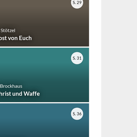
S. 29
 Stötzel
ost von Euch
S. 31
 Brockhaus
hrist und Waffe
S. 36