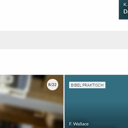
K.
D
8/22
BIBEL PRAKTISCH
F. Wallace