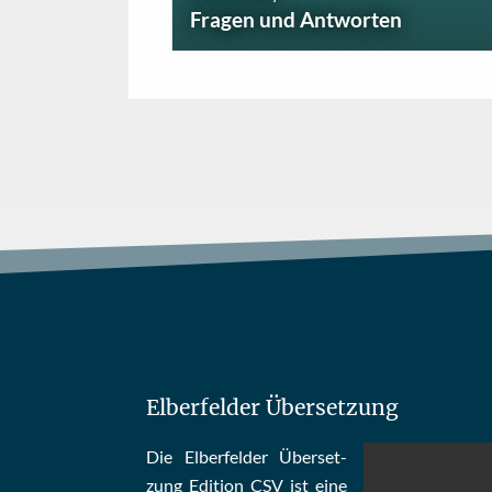
Fragen und Antworten
Elberfelder Übersetzung
Die Elber­fel­der Über­set­
zung Edi­tion CSV ist eine