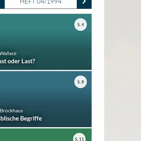
HEFT 04/1994
S. 4
 Wallace
ust oder Last?
S. 8
 Brockhaus
iblische Begriffe
S. 11