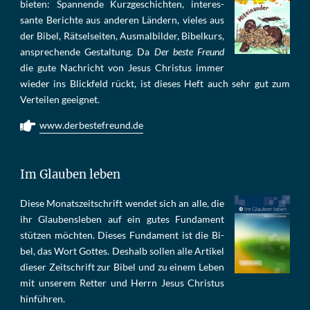
bie­ten: Span­nen­de Kurz­ge­schich­ten, in­te­res­
san­te Be­rich­te aus an­de­ren Län­dern, vie­les aus
der Bi­bel, Rät­sel­sei­ten, Aus­mal­bil­der, Bi­bel­kurs,
an­sprech­ende Ge­stal­tung. Da
Der beste Freund
die gu­te Nach­richt von Je­sus Chris­tus im­mer
wie­der ins Blick­feld rückt, ist die­ses Heft auch sehr gut zum
Ver­tei­len ge­eig­net.
www.derbestefreund.de
Im Glauben leben
Die­se Mo­nats­zeit­schrift wen­det sich an alle, die
ihr Glau­bens­le­ben auf ein gu­tes Fun­da­ment
stüt­zen möch­ten. Die­ses Fun­da­ment ist die Bi­
bel, das Wort Got­tes. Des­halb sol­len al­le Ar­ti­kel
die­ser Zeit­schrift zur Bi­bel und zu ei­nem Le­ben
mit un­se­rem Ret­ter und Herrn Je­sus Chris­tus
hin­füh­ren.