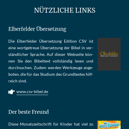
NÜTZLICHE LINKS
Elberfelder Übersetzung
Die Elber­fel­der Über­set­zung Edi­tion CSV ist
eine wort­ge­treue Über­set­zung der Bi­bel in ver­
ständ­li­cher Spra­che. Auf die­ser Web­sei­te kön­
nen Sie den Bi­bel­text voll­stän­dig le­sen und
durch­su­chen. Zu­dem wer­den Werk­zeu­ge an­ge­
bo­ten, die für das Stu­di­um des Grund­tex­tes hilf­
reich sind.
www.csv-bibel.de
Der beste Freund
Die­se Mo­nats­zeit­schrift für Kin­der hat viel zu