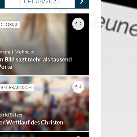
HEFT 08/2023
S. 2
DITORIAL
artmut Mohncke
in Bild sagt mehr als tausend
orte
S. 4
IBEL PRAKTISCH
rrid Setzer
er Wettlauf des Christen