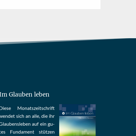
Im Glauben leben
Die­se Mo­nats­zeit­schrift
wen­det sich an alle, die ihr
Glau­bens­le­ben auf ein gu­
tes Fun­da­ment stüt­zen