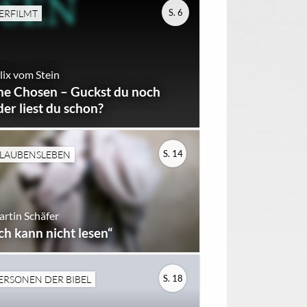
S. 6
ERFILMT
lix vom Stein
he Chosen – Guckst du noch
der liest du schon?
S. 14
LAUBENSLEBEN
rtin Schäfer
Ich kann nicht lesen“
S. 18
ERSONEN DER BIBEL