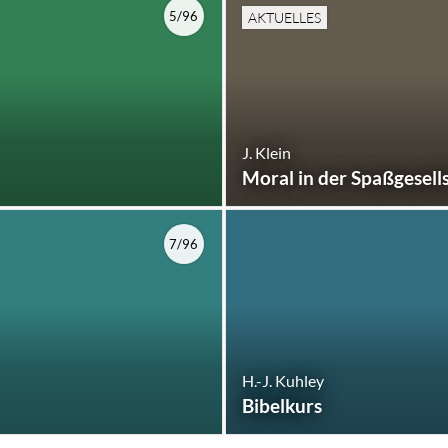
5/96
AKTUELLES
J. Klein
Moral in der Spaßgesell
7/96
H.-J. Kuhley
Bibelkurs