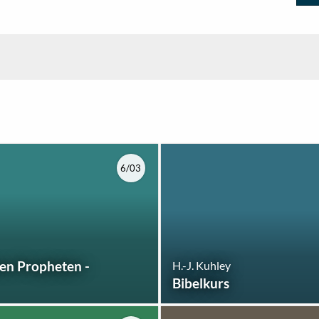
6/03
nen Propheten -
H.-J. Kuhley
Bibelkurs