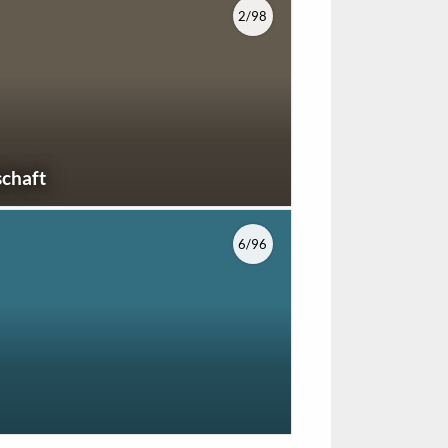
2/98
schaft
6/96