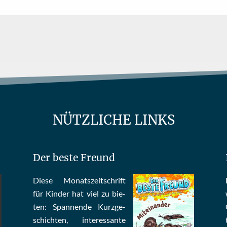
NÜTZLICHE LINKS
Der beste Freund
Die­se Mo­nats­zeit­schrift
für Kin­der hat viel zu bie­
ten: Span­nen­de Kurz­ge­
schich­ten, in­te­res­san­te