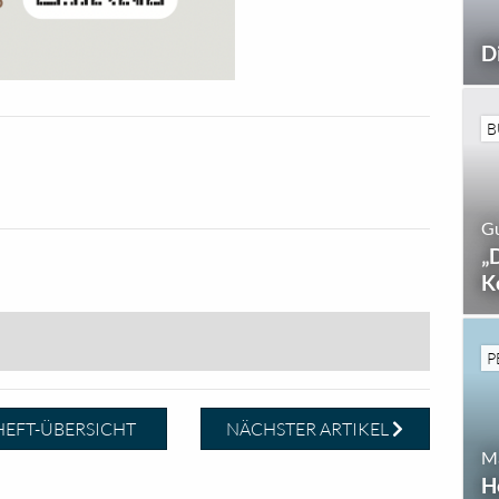
D
B
G
„
K
P
EFT-ÜBERSICHT
NÄCHSTER ARTIKEL
Ma
H