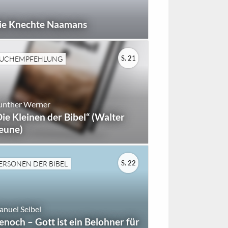
ie Knechte Naamans
S. 21
UCHEMPFEHLUNG
unther Werner
Die Kleinen der Bibel“ (Walter
eune)
S. 22
ERSONEN DER BIBEL
nuel Seibel
enoch – Gott ist ein Belohner für