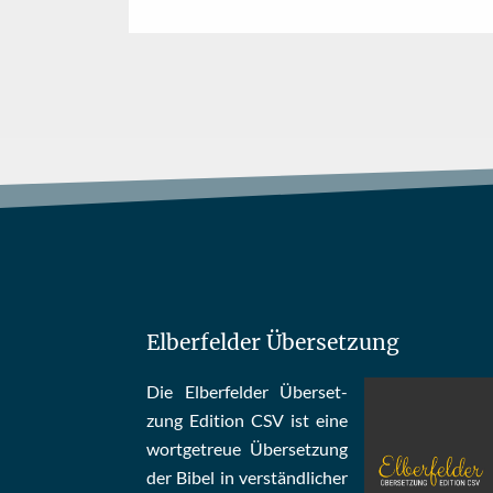
Elberfelder Übersetzung
Die Elber­fel­der Über­set­
zung Edi­tion CSV ist eine
wort­ge­treue Über­set­zung
der Bi­bel in ver­ständ­li­cher