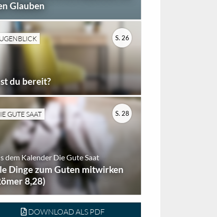
en Glauben
S. 26
UGENBLICK
st du bereit?
S. 28
IE GUTE SAAT
s dem Kalender Die Gute Saat
lle Dinge zum Guten mitwirken
Römer 8,28)
DOWNLOAD ALS PDF