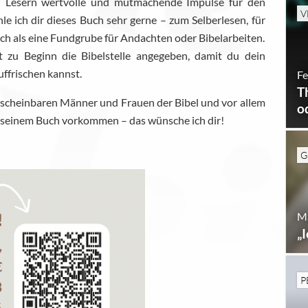
n Lesern wertvolle und mutmachende Impulse für den
V
e ich dir dieses Buch sehr gerne – zum Selberlesen, für
uch als eine Fundgrube für Andachten oder Bibelarbeiten.
t zu Beginn die Bibelstelle angegeben, damit du dein
uffrischen kannst.
Fe
T
nscheinbaren Männer und Frauen der Bibel und vor allem
o
 in seinem Buch vorkommen – das wünsche ich dir!
G
Ma
„
P