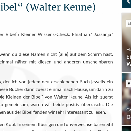
Bibel“ (Walter Keune)
E
r Bibel“? Kleiner Wissens-Check: Elnathan? Jaasanja?
H
m, wenn du diese Namen nicht (alle) auf dem Schirm hast.
E
einmal näher mit diesen und anderen unscheinbaren
W
s, der ich von jedem neu erschienenen Buch jeweils ein
B
iese Bücher dann zuerst einmal nach Hause, um darin zu
ie Kleinen der Bibel“ von Walter Keune. Als ich zuerst
au gemeinsam, waren wir beide positiv überrascht. Die
Ge
 aus der Bibel fanden wir sehr interessant zu lesen.
D
den Kopf. In seinem flüssigen und unverwechselbaren Stil