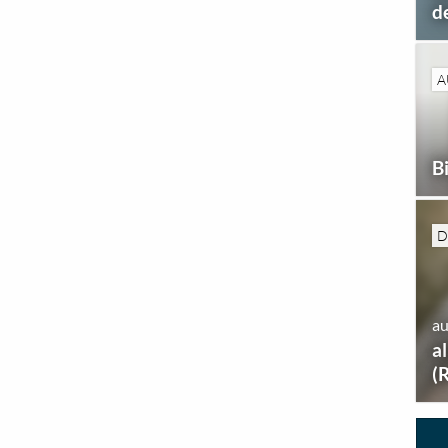
d
A
Bi
D
au
a
(